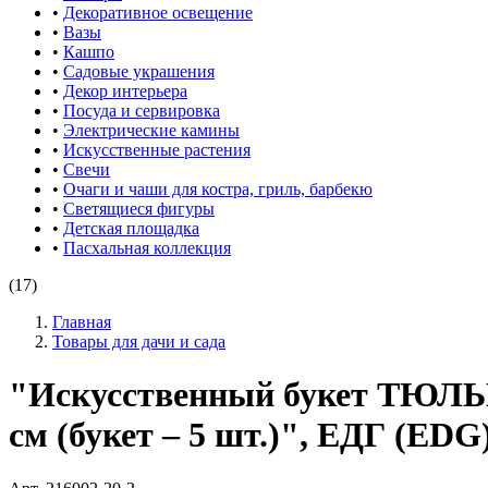
•
Декоративное освещение
•
Вазы
•
Кашпо
•
Садовые украшения
•
Декор интерьера
•
Посуда и сервировка
•
Электрические камины
•
Искусственные растения
•
Свечи
•
Очаги и чаши для костра, гриль, барбекю
•
Светящиеся фигуры
•
Детская площадка
•
Пасхальная коллекция
(17)
Главная
Товары для дачи и сада
"Искусственный букет ТЮЛЬ
см (букет – 5 шт.)", ЕДГ (EDG