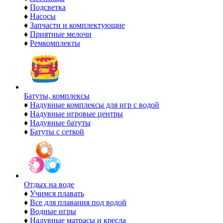
♦
Подсветка
♦
Насосы
♦
Запчасти и комплектующие
♦
Приятные мелочи
♦
Ремкомплекты
Батуты, комплексы
♦
Надувные комплексы для игр с водой
♦
Надувные игровые центры
♦
Надувные батуты
♦
Батуты с сеткой
Отдых на воде
♦
Учимся плавать
♦
Все для плавания под водой
♦
Водные игры
♦
Надувные матрасы и кресла