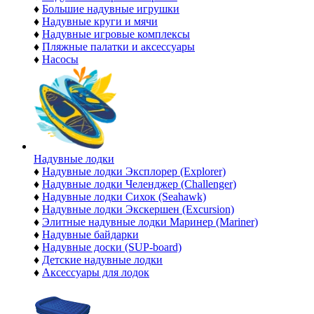
♦
Большие надувные игрушки
♦
Надувные круги и мячи
♦
Надувные игровые комплексы
♦
Пляжные палатки и аксессуары
♦
Насосы
Надувные лодки
♦
Надувные лодки Эксплорер (Explorer)
♦
Надувные лодки Челенджер (Challenger)
♦
Надувные лодки Сихок (Seahawk)
♦
Надувные лодки Экскершен (Excursion)
♦
Элитные надувные лодки Маринер (Mariner)
♦
Надувные байдарки
♦
Надувные доски (SUP-board)
♦
Детские надувные лодки
♦
Аксессуары для лодок