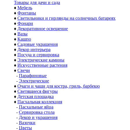
Товары для дачи и сада
♦
Мебель
♦
Фонтаны
♦
Светильники и гирлянды на солнечных батареях
♦
Фонари
♦
Декоративное освещение
♦
Вазы
♦
Кашпо
♦
Садовые украшения
♦
Декор интерьера
♦
Посуда и сервировка
♦
Электрические камины
♦
Искусственные растения
♦
Свечи
-
Парафиновые
-
Электрические
♦
Очаги и чаши для костра, гриль, барбекю
♦
Светящиеся фигуры
♦
Детская площадка
♦
Пасхальная коллекция
-
Пасхальные яйца
-
Сервировка стола
-
Декор и украшения
-
Вазочки
-
Цветы