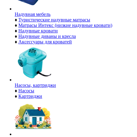
Надувная мебель
♦
Туристические надувные матрасы
♦
Матрасы Интекс (низкие надувные кровати)
♦
Надувные кровати
♦
Надувные диваны и кресла
♦
Аксессуары для кроватей
Насосы, картриджи
♦
Насосы
♦
Картриджи