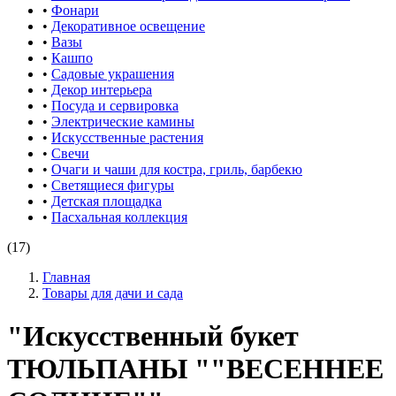
•
Фонари
•
Декоративное освещение
•
Вазы
•
Кашпо
•
Садовые украшения
•
Декор интерьера
•
Посуда и сервировка
•
Электрические камины
•
Искусственные растения
•
Свечи
•
Очаги и чаши для костра, гриль, барбекю
•
Светящиеся фигуры
•
Детская площадка
•
Пасхальная коллекция
(17)
Главная
Товары для дачи и сада
"Искусственный букет
ТЮЛЬПАНЫ ""ВЕСЕННЕЕ