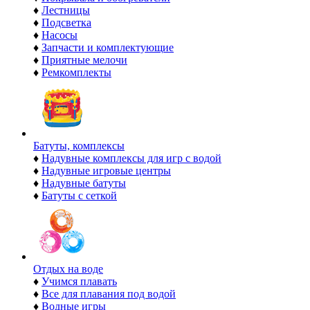
♦
Лестницы
♦
Подсветка
♦
Насосы
♦
Запчасти и комплектующие
♦
Приятные мелочи
♦
Ремкомплекты
Батуты, комплексы
♦
Надувные комплексы для игр с водой
♦
Надувные игровые центры
♦
Надувные батуты
♦
Батуты с сеткой
Отдых на воде
♦
Учимся плавать
♦
Все для плавания под водой
♦
Водные игры