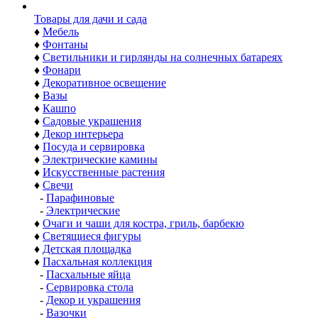
Товары для дачи и сада
♦
Мебель
♦
Фонтаны
♦
Светильники и гирлянды на солнечных батареях
♦
Фонари
♦
Декоративное освещение
♦
Вазы
♦
Кашпо
♦
Садовые украшения
♦
Декор интерьера
♦
Посуда и сервировка
♦
Электрические камины
♦
Искусственные растения
♦
Свечи
-
Парафиновые
-
Электрические
♦
Очаги и чаши для костра, гриль, барбекю
♦
Светящиеся фигуры
♦
Детская площадка
♦
Пасхальная коллекция
-
Пасхальные яйца
-
Сервировка стола
-
Декор и украшения
-
Вазочки