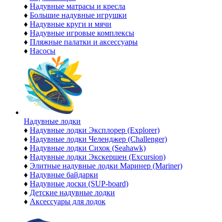
♦
Надувные матрасы и кресла
♦
Большие надувные игрушки
♦
Надувные круги и мячи
♦
Надувные игровые комплексы
♦
Пляжные палатки и аксессуары
♦
Насосы
Надувные лодки
♦
Надувные лодки Эксплорер (Explorer)
♦
Надувные лодки Челенджер (Challenger)
♦
Надувные лодки Сихок (Seahawk)
♦
Надувные лодки Экскершен (Excursion)
♦
Элитные надувные лодки Маринер (Mariner)
♦
Надувные байдарки
♦
Надувные доски (SUP-board)
♦
Детские надувные лодки
♦
Аксессуары для лодок