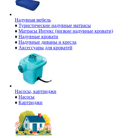
Надувная мебель
♦
Туристические надувные матрасы
♦
Матрасы Интекс (низкие надувные кровати)
♦
Надувные кровати
♦
Надувные диваны и кресла
♦
Аксессуары для кроватей
Насосы, картриджи
♦
Насосы
♦
Картриджи