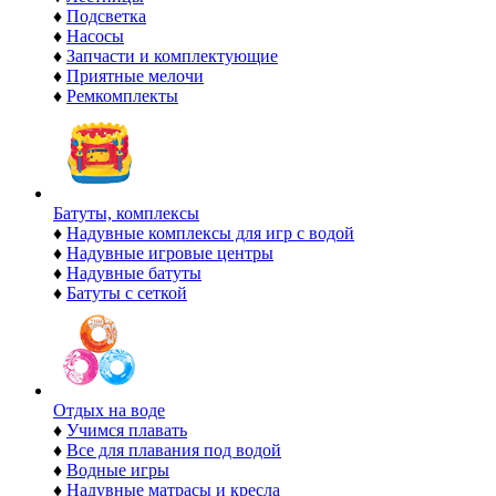
♦
Подсветка
♦
Насосы
♦
Запчасти и комплектующие
♦
Приятные мелочи
♦
Ремкомплекты
Батуты, комплексы
♦
Надувные комплексы для игр с водой
♦
Надувные игровые центры
♦
Надувные батуты
♦
Батуты с сеткой
Отдых на воде
♦
Учимся плавать
♦
Все для плавания под водой
♦
Водные игры
♦
Надувные матрасы и кресла