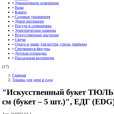
•
Декоративное освещение
•
Вазы
•
Кашпо
•
Садовые украшения
•
Декор интерьера
•
Посуда и сервировка
•
Электрические камины
•
Искусственные растения
•
Свечи
•
Очаги и чаши для костра, гриль, барбекю
•
Светящиеся фигуры
•
Детская площадка
•
Пасхальная коллекция
(17)
Главная
Товары для дачи и сада
"Искусственный букет ТЮЛ
см (букет – 5 шт.)", ЕДГ (EDG