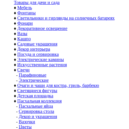
Товары для дачи и сада
♦
Мебель
♦
Фонтаны
♦
Светильники и гирлянды на солнечных батареях
♦
Фонари
♦
Декоративное освещение
♦
Вазы
♦
Кашпо
♦
Садовые украшения
♦
Декор интерьера
♦
Посуда и сервировка
♦
Электрические камины
♦
Искусственные растения
♦
Свечи
-
Парафиновые
-
Электрические
♦
Очаги и чаши для костра, гриль, барбекю
♦
Светящиеся фигуры
♦
Детская площадка
♦
Пасхальная коллекция
-
Пасхальные яйца
-
Сервировка стола
-
Декор и украшения
-
Вазочки
-
Цветы