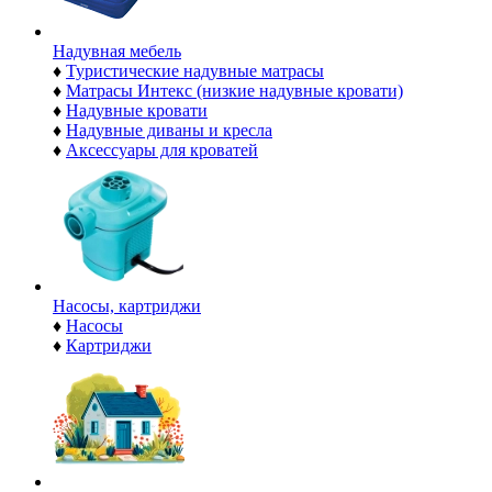
Надувная мебель
♦
Туристические надувные матрасы
♦
Матрасы Интекс (низкие надувные кровати)
♦
Надувные кровати
♦
Надувные диваны и кресла
♦
Аксессуары для кроватей
Насосы, картриджи
♦
Насосы
♦
Картриджи