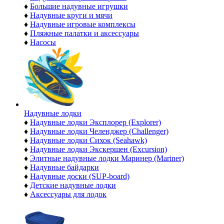
♦
Большие надувные игрушки
♦
Надувные круги и мячи
♦
Надувные игровые комплексы
♦
Пляжные палатки и аксессуары
♦
Насосы
Надувные лодки
♦
Надувные лодки Эксплорер (Explorer)
♦
Надувные лодки Челенджер (Challenger)
♦
Надувные лодки Сихок (Seahawk)
♦
Надувные лодки Экскершен (Excursion)
♦
Элитные надувные лодки Маринер (Mariner)
♦
Надувные байдарки
♦
Надувные доски (SUP-board)
♦
Детские надувные лодки
♦
Аксессуары для лодок