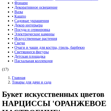
•
Фонари
•
Декоративное освещение
•
Вазы
•
Кашпо
•
Садовые украшения
•
Декор интерьера
•
Посуда и сервировка
•
Электрические камины
•
Искусственные растения
•
Свечи
•
Очаги и чаши для костра, гриль, барбекю
•
Светящиеся фигуры
•
Детская площадка
•
Пасхальная коллекция
(17)
Главная
Товары для дачи и сада
Букет искусственных цветов
НАРЦИССЫ 'ОРАНЖЕВОЕ