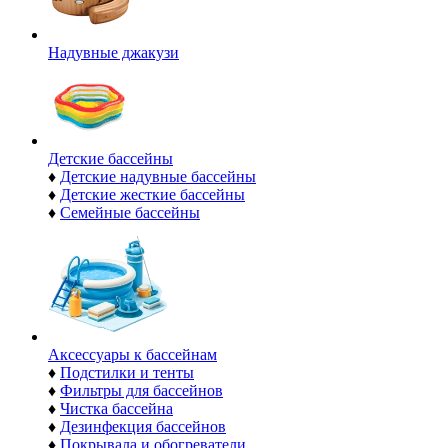
Надувные джакузи
Детские бассейны
♦
Детские надувные бассейны
♦
Детские жесткие бассейны
♦
Семейные бассейны
Аксессуары к бассейнам
♦
Подстилки и тенты
♦
Фильтры для бассейнов
♦
Чистка бассейна
♦
Дезинфекция бассейнов
♦
Покрывала и обогреватели