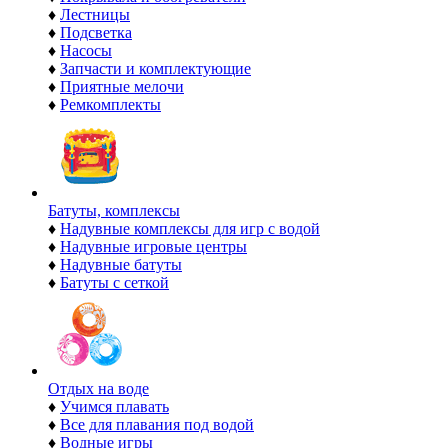
♦
Лестницы
♦
Подсветка
♦
Насосы
♦
Запчасти и комплектующие
♦
Приятные мелочи
♦
Ремкомплекты
Батуты, комплексы
♦
Надувные комплексы для игр с водой
♦
Надувные игровые центры
♦
Надувные батуты
♦
Батуты с сеткой
Отдых на воде
♦
Учимся плавать
♦
Все для плавания под водой
♦
Водные игры