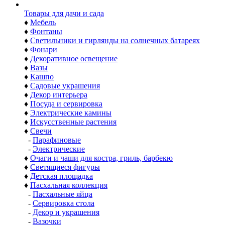
Товары для дачи и сада
♦
Мебель
♦
Фонтаны
♦
Светильники и гирлянды на солнечных батареях
♦
Фонари
♦
Декоративное освещение
♦
Вазы
♦
Кашпо
♦
Садовые украшения
♦
Декор интерьера
♦
Посуда и сервировка
♦
Электрические камины
♦
Искусственные растения
♦
Свечи
-
Парафиновые
-
Электрические
♦
Очаги и чаши для костра, гриль, барбекю
♦
Светящиеся фигуры
♦
Детская площадка
♦
Пасхальная коллекция
-
Пасхальные яйца
-
Сервировка стола
-
Декор и украшения
-
Вазочки