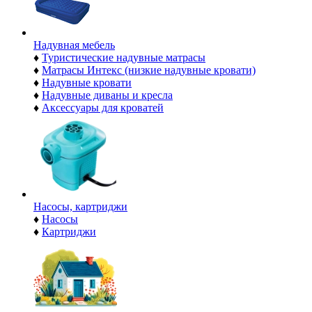
Надувная мебель
♦
Туристические надувные матрасы
♦
Матрасы Интекс (низкие надувные кровати)
♦
Надувные кровати
♦
Надувные диваны и кресла
♦
Аксессуары для кроватей
Насосы, картриджи
♦
Насосы
♦
Картриджи