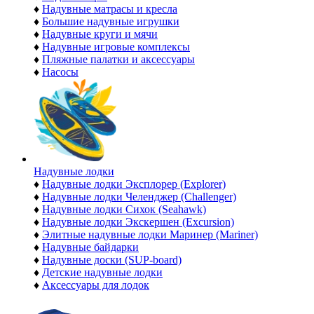
♦
Надувные матрасы и кресла
♦
Большие надувные игрушки
♦
Надувные круги и мячи
♦
Надувные игровые комплексы
♦
Пляжные палатки и аксессуары
♦
Насосы
Надувные лодки
♦
Надувные лодки Эксплорер (Explorer)
♦
Надувные лодки Челенджер (Challenger)
♦
Надувные лодки Сихок (Seahawk)
♦
Надувные лодки Экскершен (Excursion)
♦
Элитные надувные лодки Маринер (Mariner)
♦
Надувные байдарки
♦
Надувные доски (SUP-board)
♦
Детские надувные лодки
♦
Аксессуары для лодок