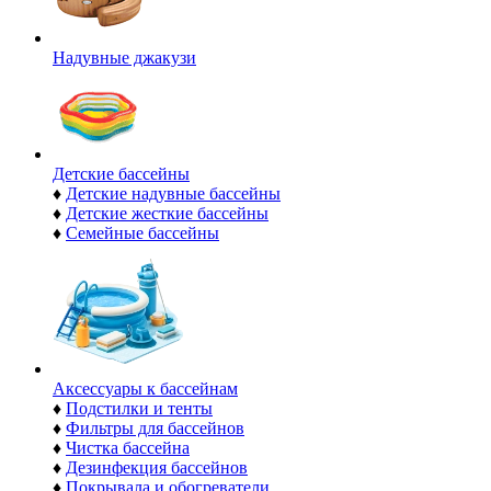
Надувные джакузи
Детские бассейны
♦
Детские надувные бассейны
♦
Детские жесткие бассейны
♦
Семейные бассейны
Аксессуары к бассейнам
♦
Подстилки и тенты
♦
Фильтры для бассейнов
♦
Чистка бассейна
♦
Дезинфекция бассейнов
♦
Покрывала и обогреватели