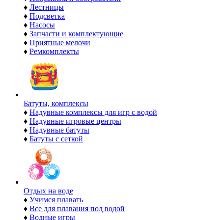
♦
Лестницы
♦
Подсветка
♦
Насосы
♦
Запчасти и комплектующие
♦
Приятные мелочи
♦
Ремкомплекты
Батуты, комплексы
♦
Надувные комплексы для игр с водой
♦
Надувные игровые центры
♦
Надувные батуты
♦
Батуты с сеткой
Отдых на воде
♦
Учимся плавать
♦
Все для плавания под водой
♦
Водные игры