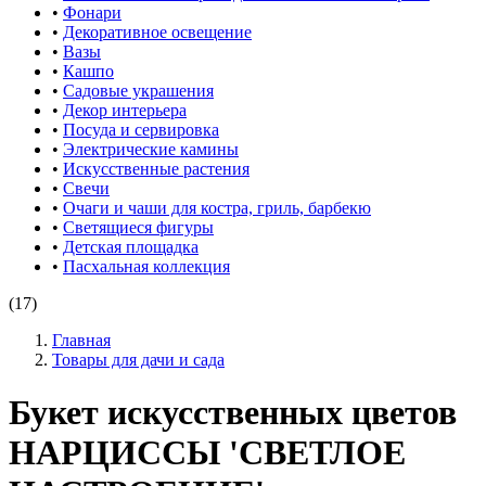
•
Фонари
•
Декоративное освещение
•
Вазы
•
Кашпо
•
Садовые украшения
•
Декор интерьера
•
Посуда и сервировка
•
Электрические камины
•
Искусственные растения
•
Свечи
•
Очаги и чаши для костра, гриль, барбекю
•
Светящиеся фигуры
•
Детская площадка
•
Пасхальная коллекция
(17)
Главная
Товары для дачи и сада
Букет искусственных цветов
НАРЦИССЫ 'СВЕТЛОЕ