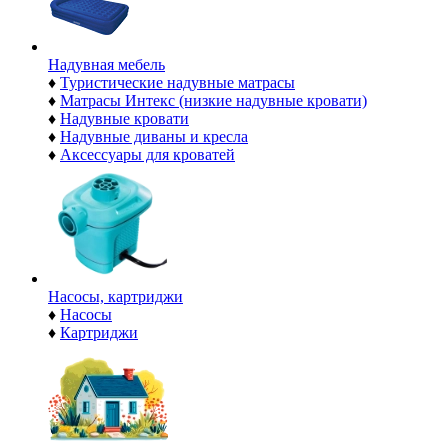
Надувная мебель
♦
Туристические надувные матрасы
♦
Матрасы Интекс (низкие надувные кровати)
♦
Надувные кровати
♦
Надувные диваны и кресла
♦
Аксессуары для кроватей
Насосы, картриджи
♦
Насосы
♦
Картриджи