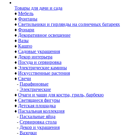
Товары для дачи и сада
♦
Мебель
♦
Фонтаны
♦
Светильники и гирлянды на солнечных батареях
♦
Фонари
♦
Декоративное освещение
♦
Вазы
♦
Кашпо
♦
Садовые украшения
♦
Декор интерьера
♦
Посуда и сервировка
♦
Электрические камины
♦
Искусственные растения
♦
Свечи
-
Парафиновые
-
Электрические
♦
Очаги и чаши для костра, гриль, барбекю
♦
Светящиеся фигуры
♦
Детская площадка
♦
Пасхальная коллекция
-
Пасхальные яйца
-
Сервировка стола
-
Декор и украшения
-
Вазочки