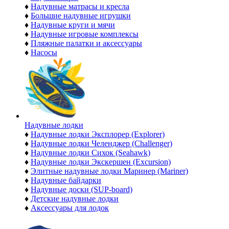
♦
Надувные матрасы и кресла
♦
Большие надувные игрушки
♦
Надувные круги и мячи
♦
Надувные игровые комплексы
♦
Пляжные палатки и аксессуары
♦
Насосы
Надувные лодки
♦
Надувные лодки Эксплорер (Explorer)
♦
Надувные лодки Челенджер (Challenger)
♦
Надувные лодки Сихок (Seahawk)
♦
Надувные лодки Экскершен (Excursion)
♦
Элитные надувные лодки Маринер (Mariner)
♦
Надувные байдарки
♦
Надувные доски (SUP-board)
♦
Детские надувные лодки
♦
Аксессуары для лодок