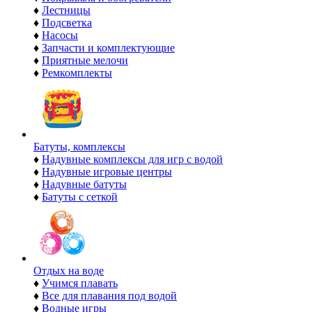
♦
Лестницы
♦
Подсветка
♦
Насосы
♦
Запчасти и комплектующие
♦
Приятные мелочи
♦
Ремкомплекты
Батуты, комплексы
♦
Надувные комплексы для игр с водой
♦
Надувные игровые центры
♦
Надувные батуты
♦
Батуты с сеткой
Отдых на воде
♦
Учимся плавать
♦
Все для плавания под водой
♦
Водные игры