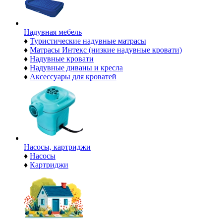
Надувная мебель
♦
Туристические надувные матрасы
♦
Матрасы Интекс (низкие надувные кровати)
♦
Надувные кровати
♦
Надувные диваны и кресла
♦
Аксессуары для кроватей
Насосы, картриджи
♦
Насосы
♦
Картриджи