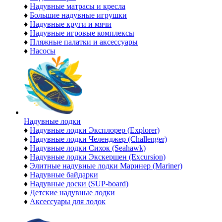
♦
Надувные матрасы и кресла
♦
Большие надувные игрушки
♦
Надувные круги и мячи
♦
Надувные игровые комплексы
♦
Пляжные палатки и аксессуары
♦
Насосы
Надувные лодки
♦
Надувные лодки Эксплорер (Explorer)
♦
Надувные лодки Челенджер (Challenger)
♦
Надувные лодки Сихок (Seahawk)
♦
Надувные лодки Экскершен (Excursion)
♦
Элитные надувные лодки Маринер (Mariner)
♦
Надувные байдарки
♦
Надувные доски (SUP-board)
♦
Детские надувные лодки
♦
Аксессуары для лодок