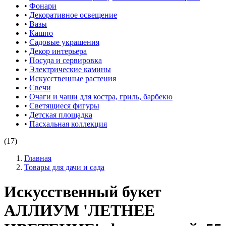
•
Фонари
•
Декоративное освещение
•
Вазы
•
Кашпо
•
Садовые украшения
•
Декор интерьера
•
Посуда и сервировка
•
Электрические камины
•
Искусственные растения
•
Свечи
•
Очаги и чаши для костра, гриль, барбекю
•
Светящиеся фигуры
•
Детская площадка
•
Пасхальная коллекция
(17)
Главная
Товары для дачи и сада
Искусственный букет
АЛЛИУМ 'ЛЕТНЕЕ