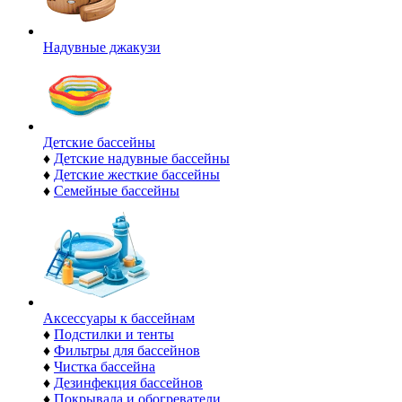
Надувные джакузи
Детские бассейны
♦
Детские надувные бассейны
♦
Детские жесткие бассейны
♦
Семейные бассейны
Аксессуары к бассейнам
♦
Подстилки и тенты
♦
Фильтры для бассейнов
♦
Чистка бассейна
♦
Дезинфекция бассейнов
♦
Покрывала и обогреватели