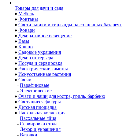
Товары для дачи и сада
♦
Мебель
♦
Фонтаны
♦
Светильники и гирлянды на солнечных батареях
♦
Фонари
♦
Декоративное освещение
♦
Вазы
♦
Кашпо
♦
Садовые украшения
♦
Декор интерьера
♦
Посуда и сервировка
♦
Электрические камины
♦
Искусственные растения
♦
Свечи
-
Парафиновые
-
Электрические
♦
Очаги и чаши для костра, гриль, барбекю
♦
Светящиеся фигуры
♦
Детская площадка
♦
Пасхальная коллекция
-
Пасхальные яйца
-
Сервировка стола
-
Декор и украшения
-
Вазочки