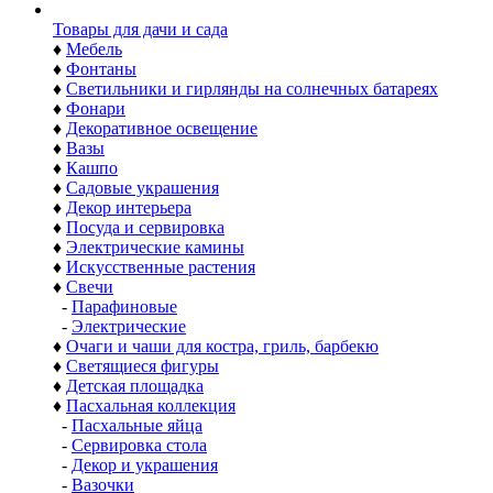
Товары для дачи и сада
♦
Мебель
♦
Фонтаны
♦
Светильники и гирлянды на солнечных батареях
♦
Фонари
♦
Декоративное освещение
♦
Вазы
♦
Кашпо
♦
Садовые украшения
♦
Декор интерьера
♦
Посуда и сервировка
♦
Электрические камины
♦
Искусственные растения
♦
Свечи
-
Парафиновые
-
Электрические
♦
Очаги и чаши для костра, гриль, барбекю
♦
Светящиеся фигуры
♦
Детская площадка
♦
Пасхальная коллекция
-
Пасхальные яйца
-
Сервировка стола
-
Декор и украшения
-
Вазочки