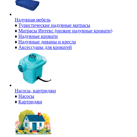
Надувная мебель
♦
Туристические надувные матрасы
♦
Матрасы Интекс (низкие надувные кровати)
♦
Надувные кровати
♦
Надувные диваны и кресла
♦
Аксессуары для кроватей
Насосы, картриджи
♦
Насосы
♦
Картриджи