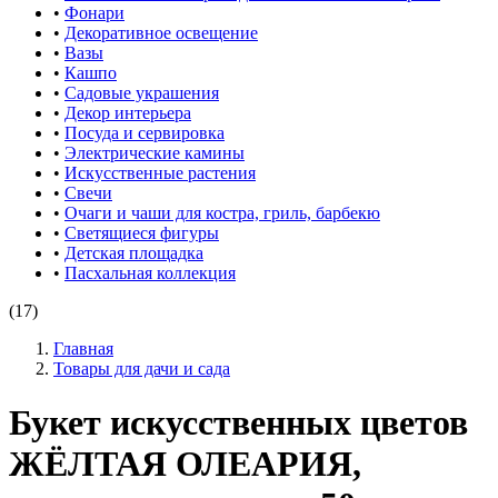
•
Фонари
•
Декоративное освещение
•
Вазы
•
Кашпо
•
Садовые украшения
•
Декор интерьера
•
Посуда и сервировка
•
Электрические камины
•
Искусственные растения
•
Свечи
•
Очаги и чаши для костра, гриль, барбекю
•
Светящиеся фигуры
•
Детская площадка
•
Пасхальная коллекция
(17)
Главная
Товары для дачи и сада
Букет искусственных цветов
ЖЁЛТАЯ ОЛЕАРИЯ,