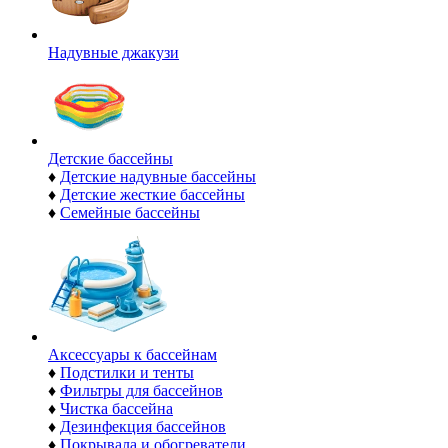
Надувные джакузи
Детские бассейны
♦
Детские надувные бассейны
♦
Детские жесткие бассейны
♦
Семейные бассейны
Аксессуары к бассейнам
♦
Подстилки и тенты
♦
Фильтры для бассейнов
♦
Чистка бассейна
♦
Дезинфекция бассейнов
♦
Покрывала и обогреватели