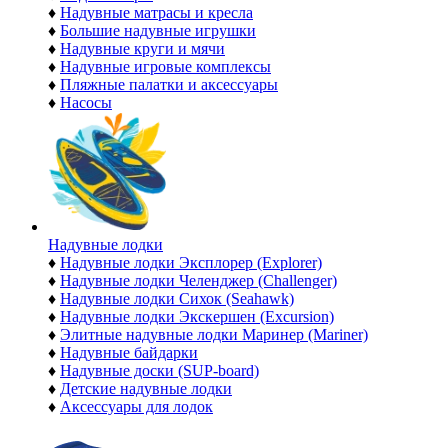
♦
Надувные матрасы и кресла
♦
Большие надувные игрушки
♦
Надувные круги и мячи
♦
Надувные игровые комплексы
♦
Пляжные палатки и аксессуары
♦
Насосы
Надувные лодки
♦
Надувные лодки Эксплорер (Explorer)
♦
Надувные лодки Челенджер (Challenger)
♦
Надувные лодки Сихок (Seahawk)
♦
Надувные лодки Экскершен (Excursion)
♦
Элитные надувные лодки Маринер (Mariner)
♦
Надувные байдарки
♦
Надувные доски (SUP-board)
♦
Детские надувные лодки
♦
Аксессуары для лодок