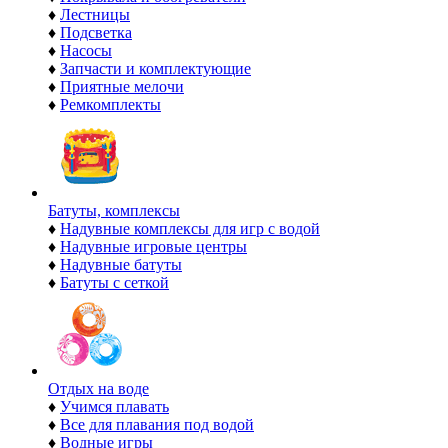
♦
Лестницы
♦
Подсветка
♦
Насосы
♦
Запчасти и комплектующие
♦
Приятные мелочи
♦
Ремкомплекты
Батуты, комплексы
♦
Надувные комплексы для игр с водой
♦
Надувные игровые центры
♦
Надувные батуты
♦
Батуты с сеткой
Отдых на воде
♦
Учимся плавать
♦
Все для плавания под водой
♦
Водные игры