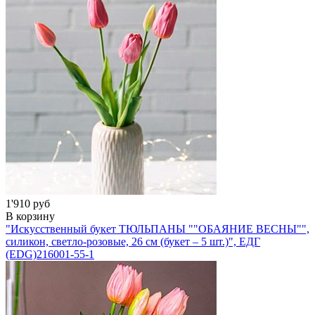
1'910 руб
В корзину
"Искусственный букет ТЮЛЬПАНЫ ""ОБАЯНИЕ ВЕСНЫ"",
силикон, светло-розовые, 26 см (букет – 5 шт.)", ЕДГ
(EDG)
216001-55-1