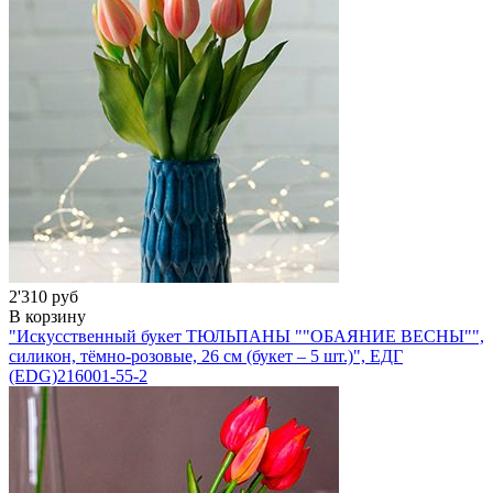
2'310 руб
В корзину
"Искусственный букет ТЮЛЬПАНЫ ""ОБАЯНИЕ ВЕСНЫ"",
силикон, тёмно-розовые, 26 см (букет – 5 шт.)", ЕДГ
(EDG)
216001-55-2