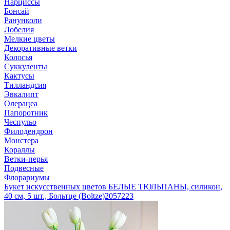
Нарциссы
Бонсай
Ранунколи
Лобелия
Мелкие цветы
Декоративные ветки
Колосья
Суккуленты
Кактусы
Тилландсия
Эвкалипт
Олерацеа
Папоротник
Чеспульо
Филодендрон
Монстера
Кораллы
Ветки-перья
Подвесные
Флорариумы
Букет искусственных цветов БЕЛЫЕ ТЮЛЬПАНЫ, силикон,
40 см, 5 шт., Больтце (Boltze)
2057223