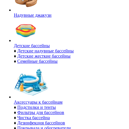
Надувные джакузи
Детские бассейны
♦
Детские надувные бассейны
♦
Детские жесткие бассейны
♦
Семейные бассейны
Аксессуары к бассейнам
♦
Подстилки и тенты
♦
Фильтры для бассейнов
♦
Чистка бассейна
♦
Дезинфекция бассейнов
♦
Покрывала и обогреватели