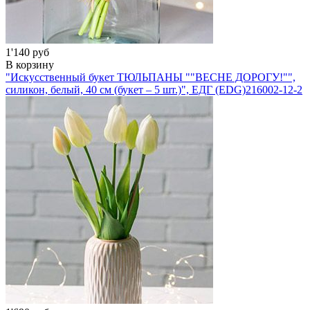
1'140 руб
В корзину
"Искусственный букет ТЮЛЬПАНЫ ""ВЕСНЕ ДОРОГУ!"",
силикон, белый, 40 см (букет – 5 шт.)", ЕДГ (EDG)
216002-12-2