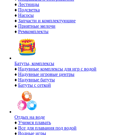
♦
Лестницы
♦
Подсветка
♦
Насосы
♦
Запчасти и комплектующие
♦
Приятные мелочи
♦
Ремкомплекты
Батуты, комплексы
♦
Надувные комплексы для игр с водой
♦
Надувные игровые центры
♦
Надувные батуты
♦
Батуты с сеткой
Отдых на воде
♦
Учимся плавать
♦
Все для плавания под водой
♦
Водные игры