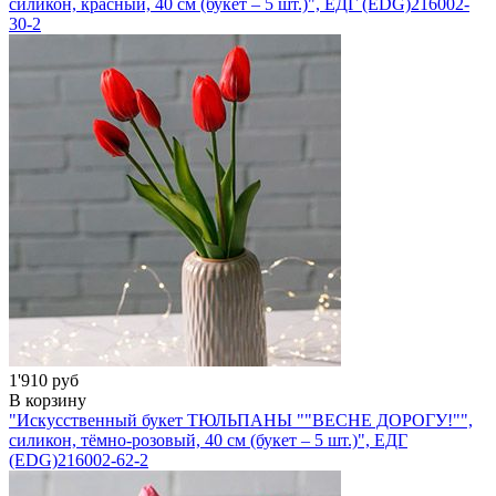
силикон, красный, 40 см (букет – 5 шт.)", ЕДГ (EDG)
216002-
30-2
1'910 руб
В корзину
"Искусственный букет ТЮЛЬПАНЫ ""ВЕСНЕ ДОРОГУ!"",
силикон, тёмно-розовый, 40 см (букет – 5 шт.)", ЕДГ
(EDG)
216002-62-2