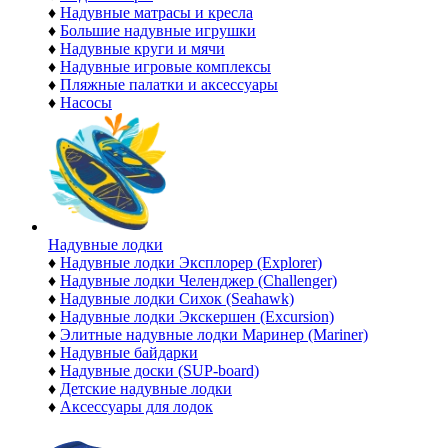
♦
Надувные матрасы и кресла
♦
Большие надувные игрушки
♦
Надувные круги и мячи
♦
Надувные игровые комплексы
♦
Пляжные палатки и аксессуары
♦
Насосы
Надувные лодки
♦
Надувные лодки Эксплорер (Explorer)
♦
Надувные лодки Челенджер (Challenger)
♦
Надувные лодки Сихок (Seahawk)
♦
Надувные лодки Экскершен (Excursion)
♦
Элитные надувные лодки Маринер (Mariner)
♦
Надувные байдарки
♦
Надувные доски (SUP-board)
♦
Детские надувные лодки
♦
Аксессуары для лодок