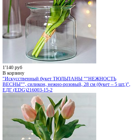
1'140 руб
В корзину
"Искусственный букет ТЮЛЬПАНЫ ""НЕЖНОСТЬ
ВЕСНЫ"", силикон, нежно-розовый, 28 см (букет – 5 шт.)",
ЕДГ (EDG)
216003-15-2