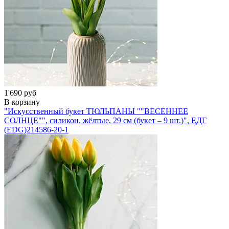
1'690 руб
В корзину
"Искусственный букет ТЮЛЬПАНЫ ""ВЕСЕННЕЕ
СОЛНЦЕ"", силикон, жёлтые, 29 см (букет – 9 шт.)", ЕДГ
(EDG)
214586-20-1