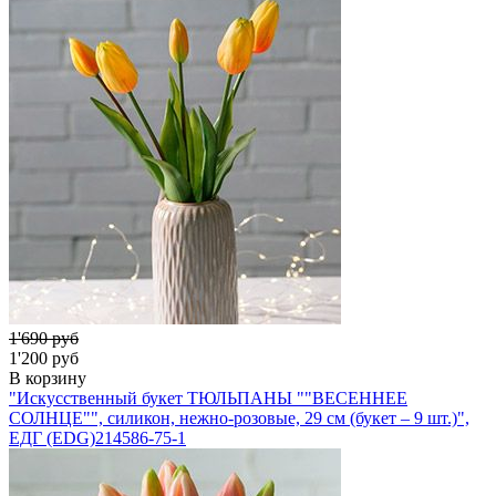
1'690 руб
1'200 руб
В корзину
"Искусственный букет ТЮЛЬПАНЫ ""ВЕСЕННЕЕ
СОЛНЦЕ"", силикон, нежно-розовые, 29 см (букет – 9 шт.)",
ЕДГ (EDG)
214586-75-1