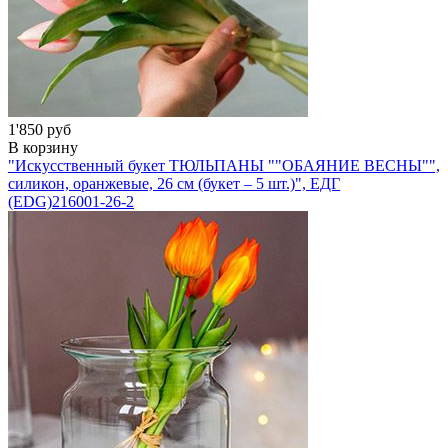
1'850 руб
В корзину
"Искусственный букет ТЮЛЬПАНЫ ""ОБАЯНИЕ ВЕСНЫ"",
силикон, оранжевые, 26 см (букет – 5 шт.)", ЕДГ
(EDG)
216001-26-2