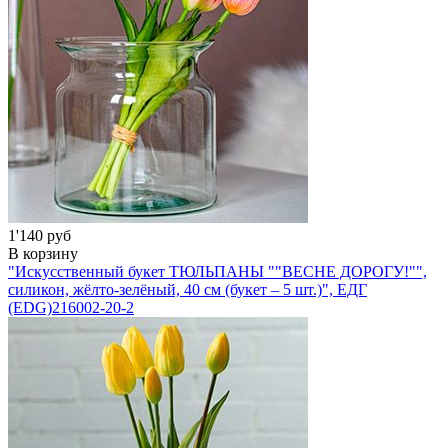
1'140 руб
В корзину
"Искусственный букет ТЮЛЬПАНЫ ""ВЕСНЕ ДОРОГУ!"",
силикон, жёлто-зелёный, 40 см (букет – 5 шт.)", ЕДГ
(EDG)
216002-20-2