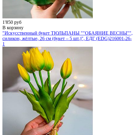
1'850 руб
В корзину
"Искусственный букет ТЮЛЬПАНЫ ""ОБАЯНИЕ ВЕСНЫ"",
силикон, жёлтые, 26 см (букет – 5 шт.)", ЕДГ (EDG)
216001-26-
1