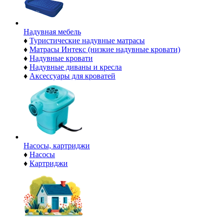
Надувная мебель
♦
Туристические надувные матрасы
♦
Матрасы Интекс (низкие надувные кровати)
♦
Надувные кровати
♦
Надувные диваны и кресла
♦
Аксессуары для кроватей
Насосы, картриджи
♦
Насосы
♦
Картриджи