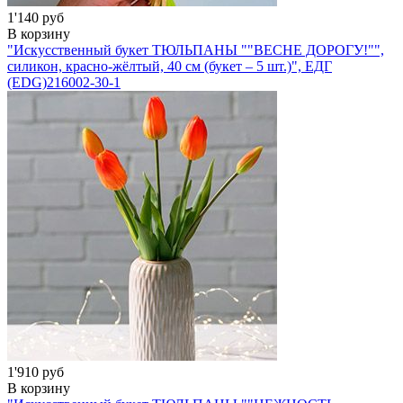
1'140 руб
В корзину
"Искусственный букет ТЮЛЬПАНЫ ""ВЕСНЕ ДОРОГУ!"",
силикон, красно-жёлтый, 40 см (букет – 5 шт.)", ЕДГ
(EDG)
216002-30-1
1'910 руб
В корзину