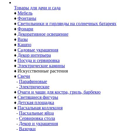
Товары для дачи и сада
♦
Мебель
♦
Фонтаны
♦
Светильники и гирлянды на солнечных батареях
♦
Фонари
♦
Декоративное освещение
♦
Вазы
♦
Кашпо
♦
Садовые украшения
♦
Декор интерьера
♦
Посуда и сервировка
♦
Электрические камины
♦
Искусственные растения
♦
Свечи
-
Парафиновые
-
Электрические
♦
Очаги и чаши для костра, гриль, барбекю
♦
Светящиеся фигуры
♦
Детская площадка
♦
Пасхальная коллекция
-
Пасхальные яйца
-
Сервировка стола
-
Декор и украшения
-
Вазочки