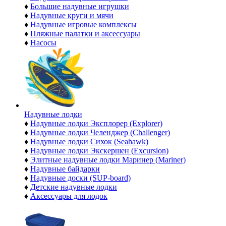
♦
Большие надувные игрушки
♦
Надувные круги и мячи
♦
Надувные игровые комплексы
♦
Пляжные палатки и аксессуары
♦
Насосы
Надувные лодки
♦
Надувные лодки Эксплорер (Explorer)
♦
Надувные лодки Челенджер (Challenger)
♦
Надувные лодки Сихок (Seahawk)
♦
Надувные лодки Экскершен (Excursion)
♦
Элитные надувные лодки Маринер (Mariner)
♦
Надувные байдарки
♦
Надувные доски (SUP-board)
♦
Детские надувные лодки
♦
Аксессуары для лодок