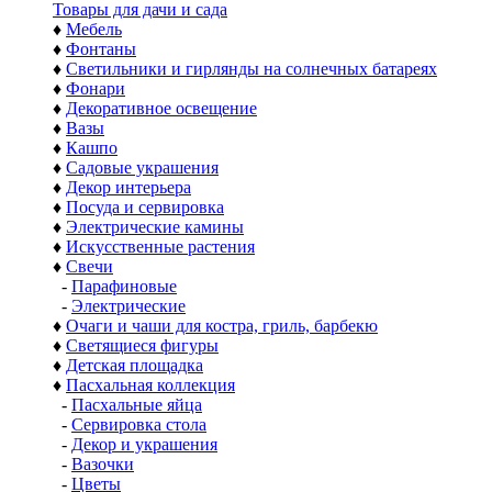
Товары для дачи и сада
♦
Мебель
♦
Фонтаны
♦
Светильники и гирлянды на солнечных батареях
♦
Фонари
♦
Декоративное освещение
♦
Вазы
♦
Кашпо
♦
Садовые украшения
♦
Декор интерьера
♦
Посуда и сервировка
♦
Электрические камины
♦
Искусственные растения
♦
Свечи
-
Парафиновые
-
Электрические
♦
Очаги и чаши для костра, гриль, барбекю
♦
Светящиеся фигуры
♦
Детская площадка
♦
Пасхальная коллекция
-
Пасхальные яйца
-
Сервировка стола
-
Декор и украшения
-
Вазочки
-
Цветы