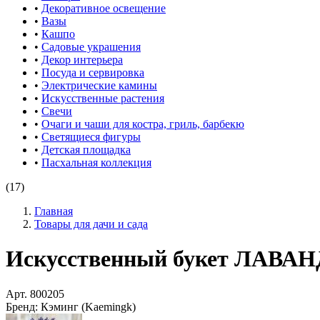
•
Декоративное освещение
•
Вазы
•
Кашпо
•
Садовые украшения
•
Декор интерьера
•
Посуда и сервировка
•
Электрические камины
•
Искусственные растения
•
Свечи
•
Очаги и чаши для костра, гриль, барбекю
•
Светящиеся фигуры
•
Детская площадка
•
Пасхальная коллекция
(17)
Главная
Товары для дачи и сада
Искусственный букет ЛАВАНДА
Арт.
800205
Бренд:
Кэминг (Kaemingk)