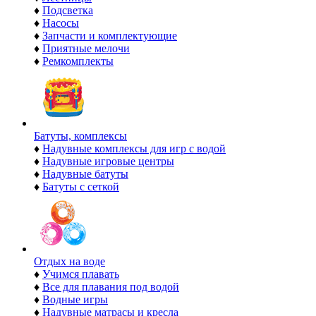
♦
Подсветка
♦
Насосы
♦
Запчасти и комплектующие
♦
Приятные мелочи
♦
Ремкомплекты
Батуты, комплексы
♦
Надувные комплексы для игр с водой
♦
Надувные игровые центры
♦
Надувные батуты
♦
Батуты с сеткой
Отдых на воде
♦
Учимся плавать
♦
Все для плавания под водой
♦
Водные игры
♦
Надувные матрасы и кресла