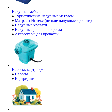
Надувная мебель
♦
Туристические надувные матрасы
♦
Матрасы Интекс (низкие надувные кровати)
♦
Надувные кровати
♦
Надувные диваны и кресла
♦
Аксессуары для кроватей
Насосы, картриджи
♦
Насосы
♦
Картриджи