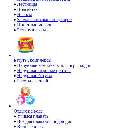
♦
Лестницы
♦
Подсветка
♦
Насосы
♦
Запчасти и комплектующие
♦
Приятные мелочи
♦
Ремкомплекты
Батуты, комплексы
♦
Надувные комплексы для игр с водой
♦
Надувные игровые центры
♦
Надувные батуты
♦
Батуты с сеткой
Отдых на воде
♦
Учимся плавать
♦
Все для плавания под водой
♦
Водные игры