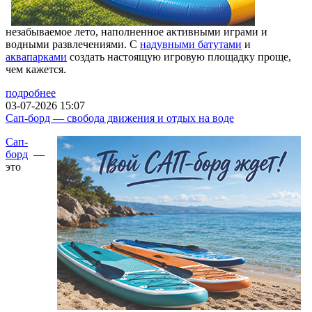
незабываемое лето, наполненное активными играми и
водными развлечениями. С
надувными батутами
и
аквапарками
создать настоящую игровую площадку проще,
чем кажется.
подробнее
03-07-2026 15:07
Сап-борд — свобода движения и отдых на воде
Сап-
борд
—
это