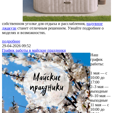
собственном уголке для отдыха и расслабления,
надувное
джакузи
станет отличным решением. Узнайте подробнее о
моделях и возможностях.
подробнее
29-04-2026 09:52
График работы в майские праздники
Наш
график
работы:
1 мая — с
10:00 до
17:00
2–3 мая —
выходные
9–10 мая —
выходные
11 мая — с
10:00 до