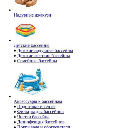
Надувные джакузи
Детские бассейны
♦
Детские надувные бассейны
♦
Детские жесткие бассейны
♦
Семейные бассейны
Аксессуары к бассейнам
♦
Подстилки и тенты
♦
Фильтры для бассейнов
♦
Чистка бассейна
♦
Дезинфекция бассейнов
♦
Покрывала и обогреватели