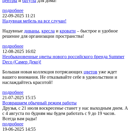
центры
и
батуты
для дома!
подробнее
22-09-2025 11:21
Надувная мебель на все случаи!
Надувные
диваны
,
кресла
и
кровати
– быстрое и удобное
решение для организации пространства!
подробнее
12-08-2025 16:02
Необыкновенные цветы нового российского бренда Summer
Deco (Самер Деко)!
Большая новая коллекция потрясающих
цветов
уже ждет
вашего внимания. Не отказывайте себе в удовольствии и
наслаждайтесь красотой!
подробнее
21-07-2025 15:15
Возвращаем обычный режим работы
Друзья, с 21 июля воскресенье станет у нас выходным днем. А
с 4 августа по будням мы будем работать с 9 до 19 часов.
Всегда вам рады!
подробнее
19-06-2025 14:55