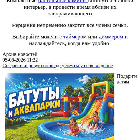
Компактные
настольные камины
впишутся в любой
интерьер, а провести время вблизи их
завораживающего
мерцания непременно захотят все члены семьи.
Выбирайте модели
с таймером
или
диммером
и
наслаждайтесь, когда вам удобно!
Архив новостей
05-08-2026 11:22
Создайте игровую площадку мечты у себя во дворе
Подарите
детям