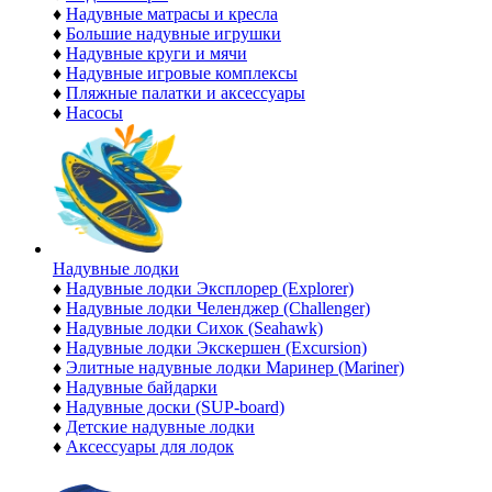
♦
Надувные матрасы и кресла
♦
Большие надувные игрушки
♦
Надувные круги и мячи
♦
Надувные игровые комплексы
♦
Пляжные палатки и аксессуары
♦
Насосы
Надувные лодки
♦
Надувные лодки Эксплорер (Explorer)
♦
Надувные лодки Челенджер (Challenger)
♦
Надувные лодки Сихок (Seahawk)
♦
Надувные лодки Экскершен (Excursion)
♦
Элитные надувные лодки Маринер (Mariner)
♦
Надувные байдарки
♦
Надувные доски (SUP-board)
♦
Детские надувные лодки
♦
Аксессуары для лодок