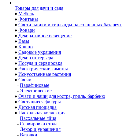
Товары для дачи и сада
♦
Мебель
♦
Фонтаны
♦
Светильники и гирлянды на солнечных батареях
♦
Фонари
♦
Декоративное освещение
♦
Вазы
♦
Кашпо
♦
Садовые украшения
♦
Декор интерьера
♦
Посуда и сервировка
♦
Электрические камины
♦
Искусственные растения
♦
Свечи
-
Парафиновые
-
Электрические
♦
Очаги и чаши для костра, гриль, барбекю
♦
Светящиеся фигуры
♦
Детская площадка
♦
Пасхальная коллекция
-
Пасхальные яйца
-
Сервировка стола
-
Декор и украшения
-
Вазочки