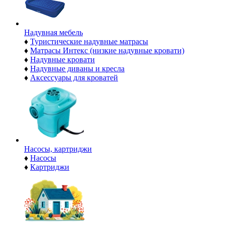
Надувная мебель
♦
Туристические надувные матрасы
♦
Матрасы Интекс (низкие надувные кровати)
♦
Надувные кровати
♦
Надувные диваны и кресла
♦
Аксессуары для кроватей
Насосы, картриджи
♦
Насосы
♦
Картриджи