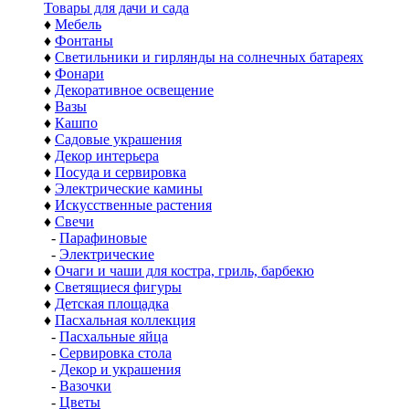
Товары для дачи и сада
♦
Мебель
♦
Фонтаны
♦
Светильники и гирлянды на солнечных батареях
♦
Фонари
♦
Декоративное освещение
♦
Вазы
♦
Кашпо
♦
Садовые украшения
♦
Декор интерьера
♦
Посуда и сервировка
♦
Электрические камины
♦
Искусственные растения
♦
Свечи
-
Парафиновые
-
Электрические
♦
Очаги и чаши для костра, гриль, барбекю
♦
Светящиеся фигуры
♦
Детская площадка
♦
Пасхальная коллекция
-
Пасхальные яйца
-
Сервировка стола
-
Декор и украшения
-
Вазочки
-
Цветы