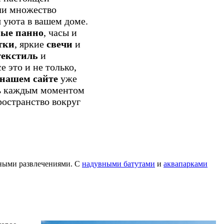
ли множество
 уюта в вашем доме.
ные панно
, часы и
тки
, яркие
свечи
и
текстиль
и
се это и не только,
нашем сайте
уже
сь каждым моментом
ространство вокруг
дными развлечениями. С
надувными батутами
и
аквапарками