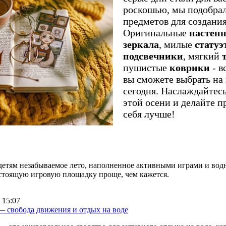
роскошью, мы подобра
предметов для создания
Оригинальные
настен
зеркала
, милые
статуэ
подсвечники
, мягкий
пушистые
коврики
- в
вы сможете выбрать на
сегодня. Наслаждайте
этой осени и делайте п
себя лучше!
детям незабываемое лето, наполненное активными играми и во
астоящую игровую площадку проще, чем кажется.
 15:07
— свобода движения и отдых на воде