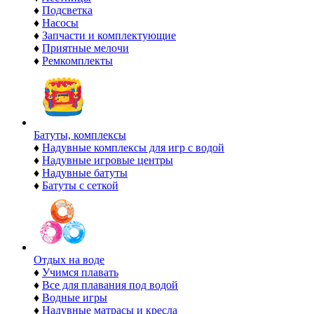
♦
Подсветка
♦
Насосы
♦
Запчасти и комплектующие
♦
Приятные мелочи
♦
Ремкомплекты
Батуты, комплексы
♦
Надувные комплексы для игр с водой
♦
Надувные игровые центры
♦
Надувные батуты
♦
Батуты с сеткой
Отдых на воде
♦
Учимся плавать
♦
Все для плавания под водой
♦
Водные игры
♦
Надувные матрасы и кресла