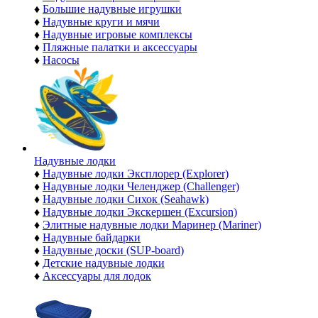
♦
Большие надувные игрушки
♦
Надувные круги и мячи
♦
Надувные игровые комплексы
♦
Пляжные палатки и аксессуары
♦
Насосы
Надувные лодки
♦
Надувные лодки Эксплорер (Explorer)
♦
Надувные лодки Челенджер (Challenger)
♦
Надувные лодки Сихок (Seahawk)
♦
Надувные лодки Экскершен (Excursion)
♦
Элитные надувные лодки Маринер (Mariner)
♦
Надувные байдарки
♦
Надувные доски (SUP-board)
♦
Детские надувные лодки
♦
Аксессуары для лодок