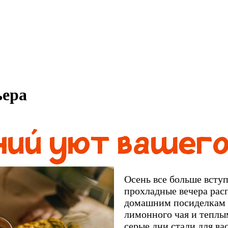
ьера
Осень все больше вступ
прохладные вечера рас
домашним посиделкам 
лимонного чая и теплы
серые дни стали для ва