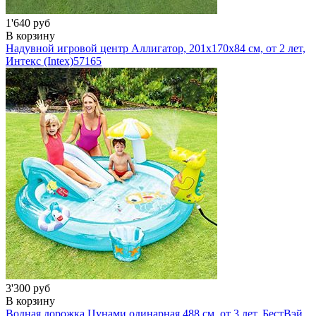
1'640 руб
В корзину
Надувной игровой центр Аллигатор, 201х170х84 см, от 2 лет,
Интекс (Intex)
57165
3'300 руб
В корзину
Водная дорожка Цунами одинарная 488 см, от 3 лет, БестВэй