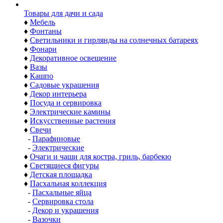
Товары для дачи и сада
♦
Мебель
♦
Фонтаны
♦
Светильники и гирлянды на солнечных батареях
♦
Фонари
♦
Декоративное освещение
♦
Вазы
♦
Кашпо
♦
Садовые украшения
♦
Декор интерьера
♦
Посуда и сервировка
♦
Электрические камины
♦
Искусственные растения
♦
Свечи
-
Парафиновые
-
Электрические
♦
Очаги и чаши для костра, гриль, барбекю
♦
Светящиеся фигуры
♦
Детская площадка
♦
Пасхальная коллекция
-
Пасхальные яйца
-
Сервировка стола
-
Декор и украшения
-
Вазочки