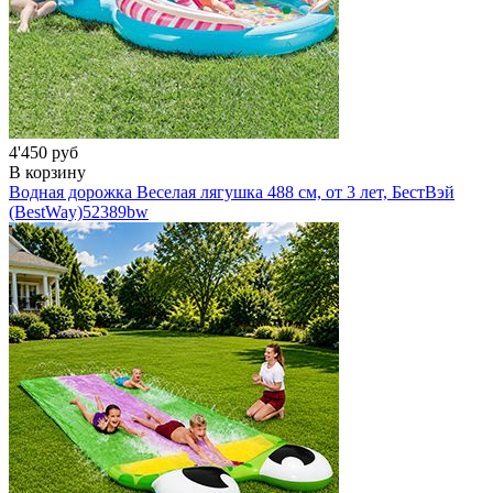
4'450 руб
В корзину
Водная дорожка Веселая лягушка 488 см, от 3 лет, БестВэй
(BestWay)
52389bw