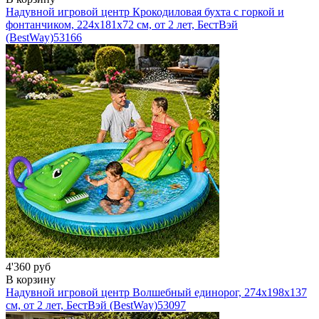
Надувной игровой центр Крокодиловая бухта с горкой и
фонтанчиком, 224х181х72 см, от 2 лет, БестВэй
(BestWay)
53166
4'360 руб
В корзину
Надувной игровой центр Волшебный единорог, 274х198х137
см, от 2 лет, БестВэй (BestWay)
53097