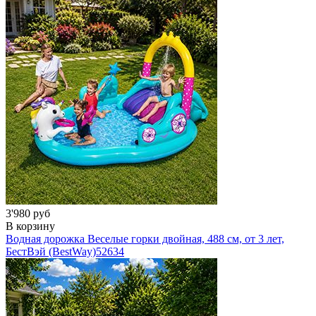
3'980 руб
В корзину
Водная дорожка Веселые горки двойная, 488 см, от 3 лет,
БестВэй (BestWay)
52634