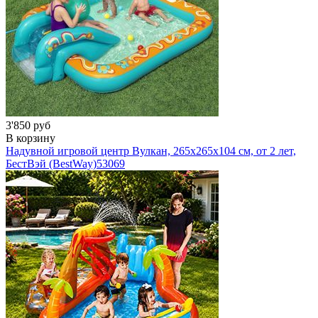
3'850 руб
В корзину
Надувной игровой центр Вулкан, 265х265х104 см, от 2 лет,
БестВэй (BestWay)
53069