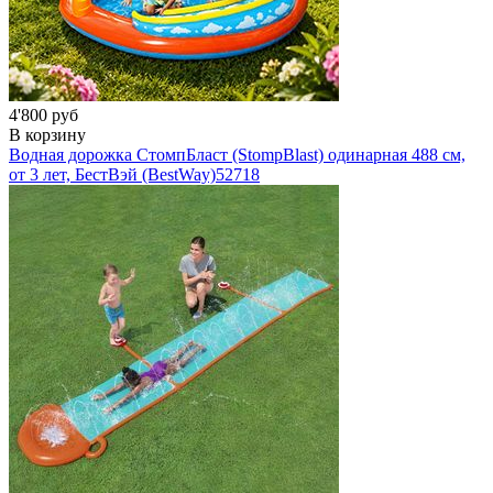
4'800 руб
В корзину
Водная дорожка СтомпБласт (StompBlast) одинарная 488 см,
от 3 лет, БестВэй (BestWay)
52718