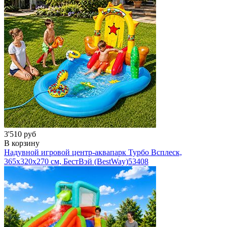
3'510 руб
В корзину
Надувной игровой центр-аквапарк Турбо Всплеск,
365x320x270 см, БестВэй (BestWay)
53408