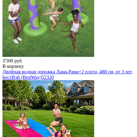
3'500 руб
В корзину
Двойная водная дорожка Лама-Рама+2 плота, 488 см, от 3 лет,
БестВэй (BestWay)
52320