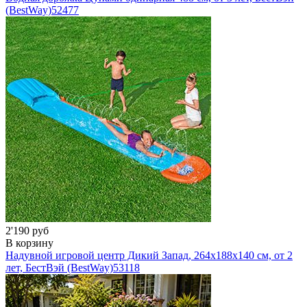
(BestWay)
52477
2'190 руб
В корзину
Надувной игровой центр Дикий Запад, 264x188x140 см, от 2
лет, БестВэй (BestWay)
53118