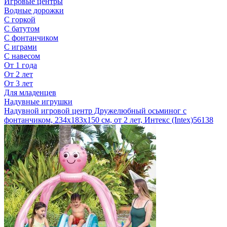
Игровые центры
Водные дорожки
С горкой
С батутом
С фонтанчиком
С играми
С навесом
От 1 года
От 2 лет
От 3 лет
Для младенцев
Надувные игрушки
Надувной игровой центр Дружелюбный осьминог с
фонтанчиком, 234х183х150 см, от 2 лет, Интекс (Intex)
56138