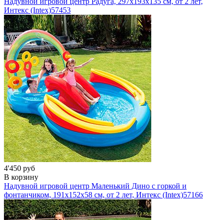
Надувной игровой центр Радуга, 297х193х135 см, от 2 лет,
Интекс (Intex)
57453
4'450 руб
В корзину
Надувной игровой центр Маленький Дино с горкой и
фонтанчиком, 191х152х58 см, от 2 лет, Интекс (Intex)
57166