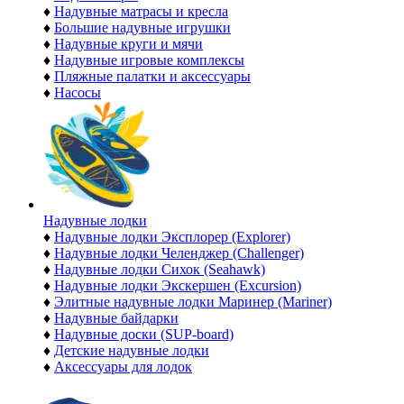
♦
Надувные матрасы и кресла
♦
Большие надувные игрушки
♦
Надувные круги и мячи
♦
Надувные игровые комплексы
♦
Пляжные палатки и аксессуары
♦
Насосы
Надувные лодки
♦
Надувные лодки Эксплорер (Explorer)
♦
Надувные лодки Челенджер (Challenger)
♦
Надувные лодки Сихок (Seahawk)
♦
Надувные лодки Экскершен (Excursion)
♦
Элитные надувные лодки Маринер (Mariner)
♦
Надувные байдарки
♦
Надувные доски (SUP-board)
♦
Детские надувные лодки
♦
Аксессуары для лодок