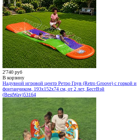
2'740 руб
В корзину
Надувной игровой центр Ретро Грув (Retro Groove) с горкой и
фонтанчиком, 193х152х74 см, от 2 лет, БестВэй
(BestWay)
53164