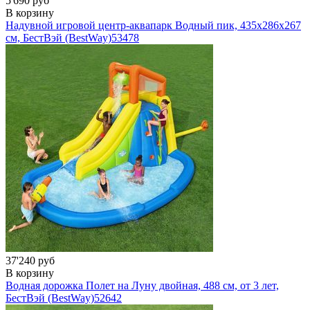
5'690 руб
В корзину
Надувной игровой центр-аквапарк Водный пик, 435x286x267
см, БестВэй (BestWay)
53478
37'240 руб
В корзину
Водная дорожка Полет на Луну двойная, 488 см, от 3 лет,
БестВэй (BestWay)
52642