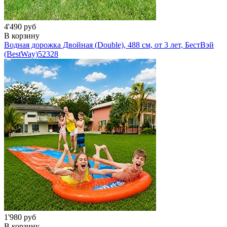
4'490 руб
В корзину
Водная дорожка Двойная (Double), 488 см, от 3 лет, БестВэй
(BestWay)
52328
1'980 руб
В корзину