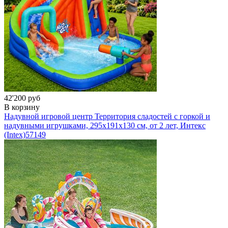
42'200 руб
В корзину
Надувной игровой центр Территория сладостей с горкой и
надувными игрушками, 295х191х130 см, от 2 лет, Интекс
(Intex)
57149