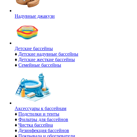
Надувные джакузи
Детские бассейны
♦
Детские надувные бассейны
♦
Детские жесткие бассейны
♦
Семейные бассейны
Аксессуары к бассейнам
♦
Подстилки и тенты
♦
Фильтры для бассейнов
♦
Чистка бассейна
♦
Дезинфекция бассейнов
♦
Покрывала и обогреватели