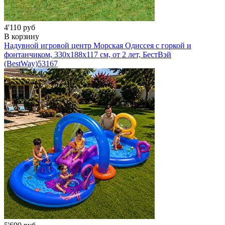
4'110 руб
В корзину
Надувной игровой центр Морская Одиссея с горкой и
фонтанчиком, 330х188х117 см, от 2 лет, БестВэй
(BestWay)
53167