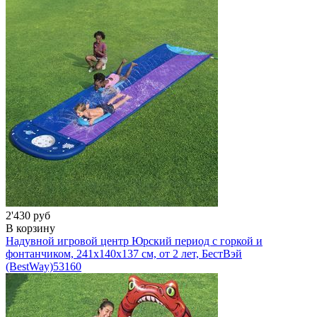
2'430 руб
В корзину
Надувной игровой центр Юрский период с горкой и
фонтанчиком, 241х140х137 см, от 2 лет, БестВэй
(BestWay)
53160