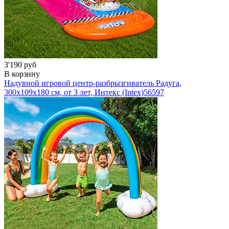
3'190 руб
В корзину
Надувной игровой центр-разбрызгиватель Радуга,
300х109х180 см, от 3 лет, Интекс (Intex)
56597