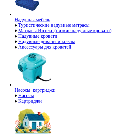
Надувная мебель
♦
Туристические надувные матрасы
♦
Матрасы Интекс (низкие надувные кровати)
♦
Надувные кровати
♦
Надувные диваны и кресла
♦
Аксессуары для кроватей
Насосы, картриджи
♦
Насосы
♦
Картриджи