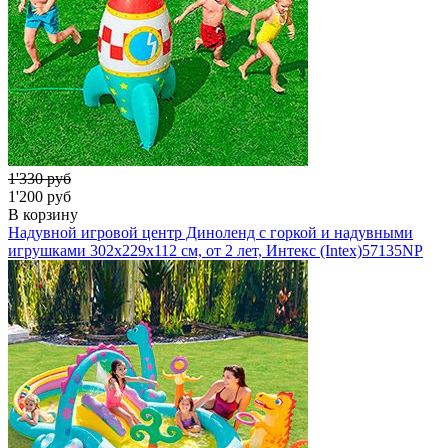
1'330 руб
1'200 руб
В корзину
Надувной игровой центр Диноленд с горкой и надувными
игрушками 302х229х112 см, от 2 лет, Интекс (Intex)
57135NP