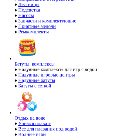
♦
Лестницы
♦
Подсветка
♦
Насосы
♦
Запчасти и комплектующие
♦
Приятные мелочи
♦
Ремкомплекты
Батуты, комплексы
♦
Надувные комплексы для игр с водой
♦
Надувные игровые центры
♦
Надувные батуты
♦
Батуты с сеткой
Отдых на воде
♦
Учимся плавать
♦
Все для плавания под водой
♦
Водные игры