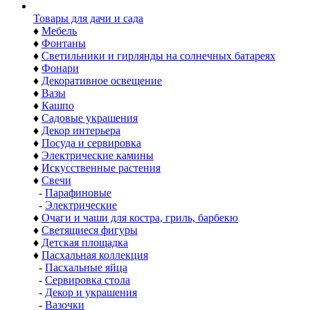
Товары для дачи и сада
♦
Мебель
♦
Фонтаны
♦
Светильники и гирлянды на солнечных батареях
♦
Фонари
♦
Декоративное освещение
♦
Вазы
♦
Кашпо
♦
Садовые украшения
♦
Декор интерьера
♦
Посуда и сервировка
♦
Электрические камины
♦
Искусственные растения
♦
Свечи
-
Парафиновые
-
Электрические
♦
Очаги и чаши для костра, гриль, барбекю
♦
Светящиеся фигуры
♦
Детская площадка
♦
Пасхальная коллекция
-
Пасхальные яйца
-
Сервировка стола
-
Декор и украшения
-
Вазочки