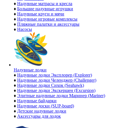
♦
Надувные матрасы и кресла
♦
Большие надувные игрушки
♦
Надувные круги и мячи
♦
Надувные игровые комплексы
♦
Пляжные палатки и аксессуары
♦
Насосы
Надувные лодки
♦
Надувные лодки Эксплорер (Explorer)
♦
Надувные лодки Челенджер (Challenger)
♦
Надувные лодки Сихок (Seahawk)
♦
Надувные лодки Экскершен (Excursion)
♦
Элитные надувные лодки Маринер (Mariner)
♦
Надувные байдарки
♦
Надувные доски (SUP-board)
♦
Детские надувные лодки
♦
Аксессуары для лодок