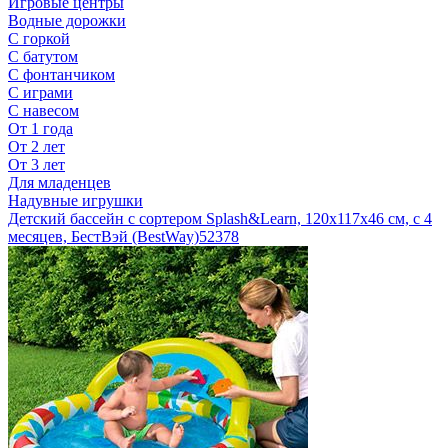
Игровые центры
Водные дорожки
С горкой
С батутом
С фонтанчиком
С играми
С навесом
От 1 года
От 2 лет
От 3 лет
Для младенцев
Надувные игрушки
Детский бассейн с сортером Splash&Learn, 120x117x46 см, с 4
месяцев, БестВэй (BestWay)
52378