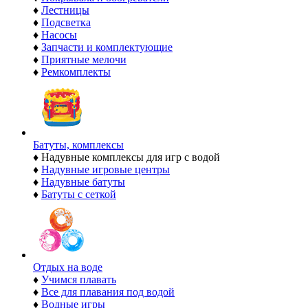
♦
Лестницы
♦
Подсветка
♦
Насосы
♦
Запчасти и комплектующие
♦
Приятные мелочи
♦
Ремкомплекты
Батуты, комплексы
♦
Надувные комплексы для игр с водой
♦
Надувные игровые центры
♦
Надувные батуты
♦
Батуты с сеткой
Отдых на воде
♦
Учимся плавать
♦
Все для плавания под водой
♦
Водные игры