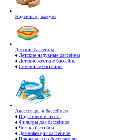
Надувные джакузи
Детские бассейны
♦
Детские надувные бассейны
♦
Детские жесткие бассейны
♦
Семейные бассейны
Аксессуары к бассейнам
♦
Подстилки и тенты
♦
Фильтры для бассейнов
♦
Чистка бассейна
♦
Дезинфекция бассейнов
♦
Покрывала и обогреватели