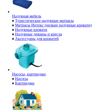
Надувная мебель
♦
Туристические надувные матрасы
♦
Матрасы Интекс (низкие надувные кровати)
♦
Надувные кровати
♦
Надувные диваны и кресла
♦
Аксессуары для кроватей
Насосы, картриджи
♦
Насосы
♦
Картриджи