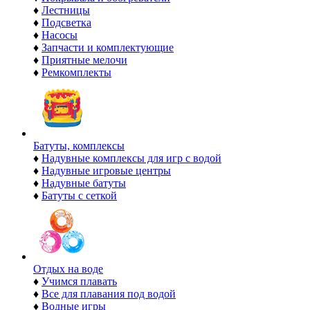
♦
Лестницы
♦
Подсветка
♦
Насосы
♦
Запчасти и комплектующие
♦
Приятные мелочи
♦
Ремкомплекты
Батуты, комплексы
♦
Надувные комплексы для игр с водой
♦
Надувные игровые центры
♦
Надувные батуты
♦
Батуты с сеткой
Отдых на воде
♦
Учимся плавать
♦
Все для плавания под водой
♦
Водные игры