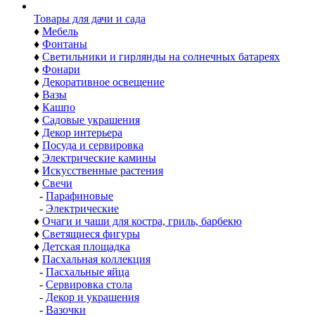
Товары для дачи и сада
♦
Мебель
♦
Фонтаны
♦
Светильники и гирлянды на солнечных батареях
♦
Фонари
♦
Декоративное освещение
♦
Вазы
♦
Кашпо
♦
Садовые украшения
♦
Декор интерьера
♦
Посуда и сервировка
♦
Электрические камины
♦
Искусственные растения
♦
Свечи
-
Парафиновые
-
Электрические
♦
Очаги и чаши для костра, гриль, барбекю
♦
Светящиеся фигуры
♦
Детская площадка
♦
Пасхальная коллекция
-
Пасхальные яйца
-
Сервировка стола
-
Декор и украшения
-
Вазочки