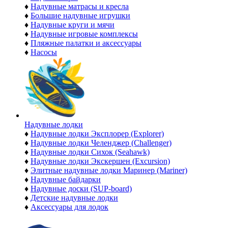
♦
Надувные матрасы и кресла
♦
Большие надувные игрушки
♦
Надувные круги и мячи
♦
Надувные игровые комплексы
♦
Пляжные палатки и аксессуары
♦
Насосы
Надувные лодки
♦
Надувные лодки Эксплорер (Explorer)
♦
Надувные лодки Челенджер (Challenger)
♦
Надувные лодки Сихок (Seahawk)
♦
Надувные лодки Экскершен (Excursion)
♦
Элитные надувные лодки Маринер (Mariner)
♦
Надувные байдарки
♦
Надувные доски (SUP-board)
♦
Детские надувные лодки
♦
Аксессуары для лодок