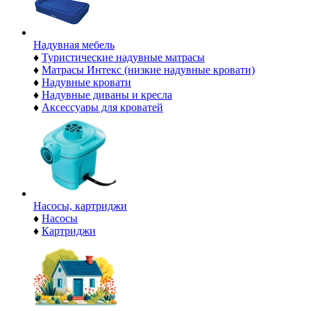
Надувная мебель
♦
Туристические надувные матрасы
♦
Матрасы Интекс (низкие надувные кровати)
♦
Надувные кровати
♦
Надувные диваны и кресла
♦
Аксессуары для кроватей
Насосы, картриджи
♦
Насосы
♦
Картриджи