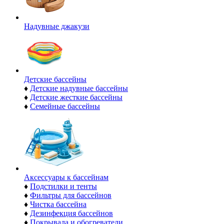
Надувные джакузи
Детские бассейны
♦
Детские надувные бассейны
♦
Детские жесткие бассейны
♦
Семейные бассейны
Аксессуары к бассейнам
♦
Подстилки и тенты
♦
Фильтры для бассейнов
♦
Чистка бассейна
♦
Дезинфекция бассейнов
♦
Покрывала и обогреватели