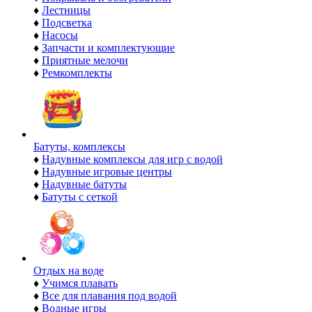
♦
Лестницы
♦
Подсветка
♦
Насосы
♦
Запчасти и комплектующие
♦
Приятные мелочи
♦
Ремкомплекты
Батуты, комплексы
♦
Надувные комплексы для игр с водой
♦
Надувные игровые центры
♦
Надувные батуты
♦
Батуты с сеткой
Отдых на воде
♦
Учимся плавать
♦
Все для плавания под водой
♦
Водные игры