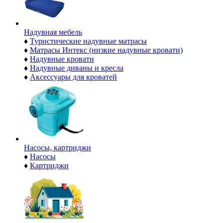
Надувная мебель
♦
Туристические надувные матрасы
♦
Матрасы Интекс (низкие надувные кровати)
♦
Надувные кровати
♦
Надувные диваны и кресла
♦
Аксессуары для кроватей
Насосы, картриджи
♦
Насосы
♦
Картриджи