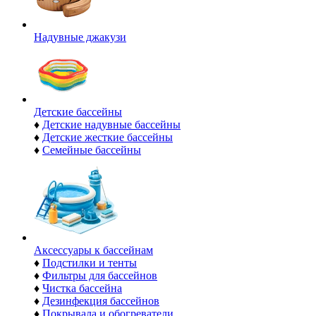
Надувные джакузи
Детские бассейны
♦
Детские надувные бассейны
♦
Детские жесткие бассейны
♦
Семейные бассейны
Аксессуары к бассейнам
♦
Подстилки и тенты
♦
Фильтры для бассейнов
♦
Чистка бассейна
♦
Дезинфекция бассейнов
♦
Покрывала и обогреватели