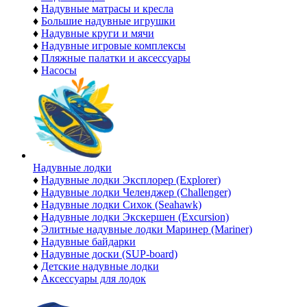
♦
Надувные матрасы и кресла
♦
Большие надувные игрушки
♦
Надувные круги и мячи
♦
Надувные игровые комплексы
♦
Пляжные палатки и аксессуары
♦
Насосы
Надувные лодки
♦
Надувные лодки Эксплорер (Explorer)
♦
Надувные лодки Челенджер (Challenger)
♦
Надувные лодки Сихок (Seahawk)
♦
Надувные лодки Экскершен (Excursion)
♦
Элитные надувные лодки Маринер (Mariner)
♦
Надувные байдарки
♦
Надувные доски (SUP-board)
♦
Детские надувные лодки
♦
Аксессуары для лодок