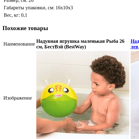
Размер, см:
26
Габариты упаковки, см:
16х10х3
Вес, кг:
0,1
Похожие товары
Надувная игрушка маленькая Рыба 26
Над
Наименование
см, БестВэй (BestWay)
лев
Изображение