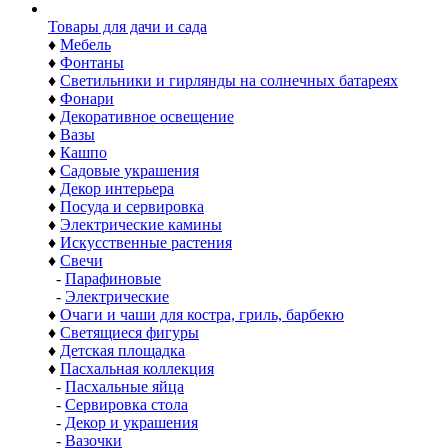
Товары для дачи и сада
♦
Мебель
♦
Фонтаны
♦
Светильники и гирлянды на солнечных батареях
♦
Фонари
♦
Декоративное освещение
♦
Вазы
♦
Кашпо
♦
Садовые украшения
♦
Декор интерьера
♦
Посуда и сервировка
♦
Электрические камины
♦
Искусственные растения
♦
Свечи
-
Парафиновые
-
Электрические
♦
Очаги и чаши для костра, гриль, барбекю
♦
Светящиеся фигуры
♦
Детская площадка
♦
Пасхальная коллекция
-
Пасхальные яйца
-
Сервировка стола
-
Декор и украшения
-
Вазочки