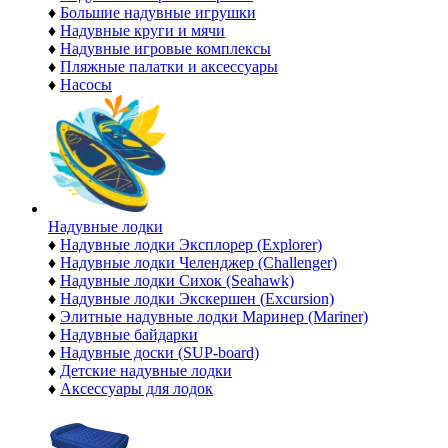
♦
Большие надувные игрушки
♦
Надувные круги и мячи
♦
Надувные игровые комплексы
♦
Пляжные палатки и аксессуары
♦
Насосы
Надувные лодки
♦
Надувные лодки Эксплорер (Explorer)
♦
Надувные лодки Челенджер (Challenger)
♦
Надувные лодки Сихок (Seahawk)
♦
Надувные лодки Экскершен (Excursion)
♦
Элитные надувные лодки Маринер (Mariner)
♦
Надувные байдарки
♦
Надувные доски (SUP-board)
♦
Детские надувные лодки
♦
Аксессуары для лодок