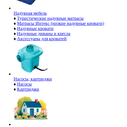
Надувная мебель
♦
Туристические надувные матрасы
♦
Матрасы Интекс (низкие надувные кровати)
♦
Надувные кровати
♦
Надувные диваны и кресла
♦
Аксессуары для кроватей
Насосы, картриджи
♦
Насосы
♦
Картриджи