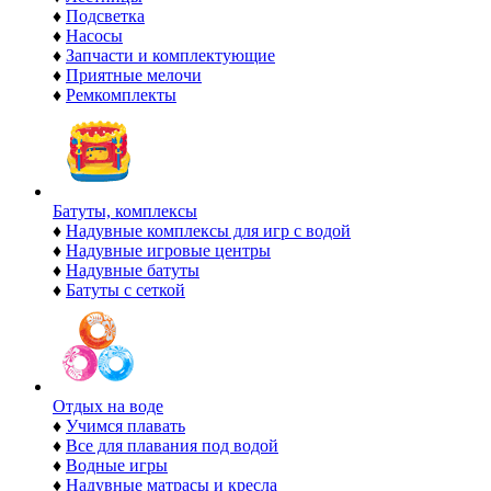
♦
Подсветка
♦
Насосы
♦
Запчасти и комплектующие
♦
Приятные мелочи
♦
Ремкомплекты
Батуты, комплексы
♦
Надувные комплексы для игр с водой
♦
Надувные игровые центры
♦
Надувные батуты
♦
Батуты с сеткой
Отдых на воде
♦
Учимся плавать
♦
Все для плавания под водой
♦
Водные игры
♦
Надувные матрасы и кресла