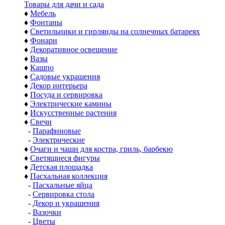
Товары для дачи и сада
♦
Мебель
♦
Фонтаны
♦
Светильники и гирлянды на солнечных батареях
♦
Фонари
♦
Декоративное освещение
♦
Вазы
♦
Кашпо
♦
Садовые украшения
♦
Декор интерьера
♦
Посуда и сервировка
♦
Электрические камины
♦
Искусственные растения
♦
Свечи
-
Парафиновые
-
Электрические
♦
Очаги и чаши для костра, гриль, барбекю
♦
Светящиеся фигуры
♦
Детская площадка
♦
Пасхальная коллекция
-
Пасхальные яйца
-
Сервировка стола
-
Декор и украшения
-
Вазочки
-
Цветы