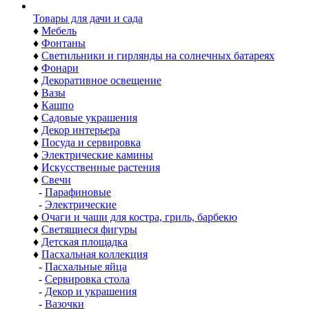
Товары для дачи и сада
♦
Мебель
♦
Фонтаны
♦
Светильники и гирлянды на солнечных батареях
♦
Фонари
♦
Декоративное освещение
♦
Вазы
♦
Кашпо
♦
Садовые украшения
♦
Декор интерьера
♦
Посуда и сервировка
♦
Электрические камины
♦
Искусственные растения
♦
Свечи
-
Парафиновые
-
Электрические
♦
Очаги и чаши для костра, гриль, барбекю
♦
Светящиеся фигуры
♦
Детская площадка
♦
Пасхальная коллекция
-
Пасхальные яйца
-
Сервировка стола
-
Декор и украшения
-
Вазочки