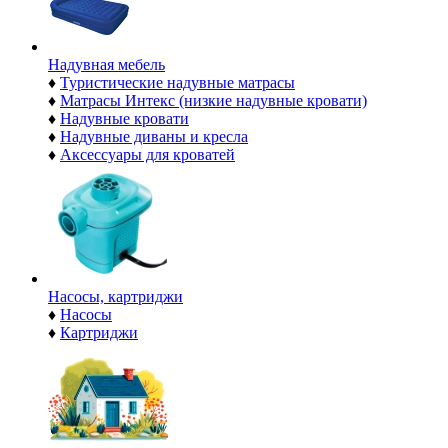
Надувная мебель
♦
Туристические надувные матрасы
♦
Матрасы Интекс (низкие надувные кровати)
♦
Надувные кровати
♦
Надувные диваны и кресла
♦
Аксессуары для кроватей
Насосы, картриджи
♦
Насосы
♦
Картриджи