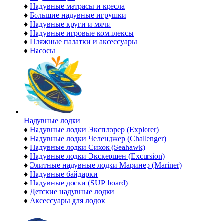
♦
Надувные матрасы и кресла
♦
Большие надувные игрушки
♦
Надувные круги и мячи
♦
Надувные игровые комплексы
♦
Пляжные палатки и аксессуары
♦
Насосы
Надувные лодки
♦
Надувные лодки Эксплорер (Explorer)
♦
Надувные лодки Челенджер (Challenger)
♦
Надувные лодки Сихок (Seahawk)
♦
Надувные лодки Экскершен (Excursion)
♦
Элитные надувные лодки Маринер (Mariner)
♦
Надувные байдарки
♦
Надувные доски (SUP-board)
♦
Детские надувные лодки
♦
Аксессуары для лодок