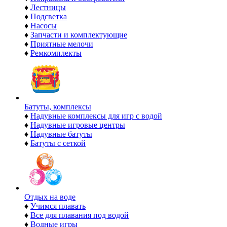
♦
Лестницы
♦
Подсветка
♦
Насосы
♦
Запчасти и комплектующие
♦
Приятные мелочи
♦
Ремкомплекты
Батуты, комплексы
♦
Надувные комплексы для игр с водой
♦
Надувные игровые центры
♦
Надувные батуты
♦
Батуты с сеткой
Отдых на воде
♦
Учимся плавать
♦
Все для плавания под водой
♦
Водные игры