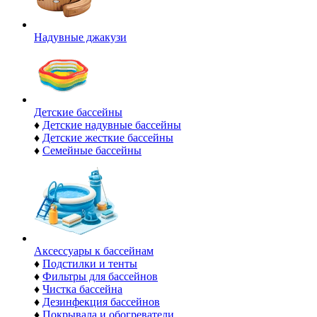
Надувные джакузи
Детские бассейны
♦
Детские надувные бассейны
♦
Детские жесткие бассейны
♦
Семейные бассейны
Аксессуары к бассейнам
♦
Подстилки и тенты
♦
Фильтры для бассейнов
♦
Чистка бассейна
♦
Дезинфекция бассейнов
♦
Покрывала и обогреватели