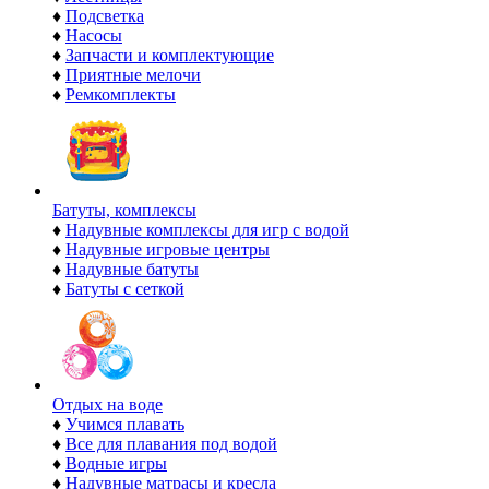
♦
Подсветка
♦
Насосы
♦
Запчасти и комплектующие
♦
Приятные мелочи
♦
Ремкомплекты
Батуты, комплексы
♦
Надувные комплексы для игр с водой
♦
Надувные игровые центры
♦
Надувные батуты
♦
Батуты с сеткой
Отдых на воде
♦
Учимся плавать
♦
Все для плавания под водой
♦
Водные игры
♦
Надувные матрасы и кресла