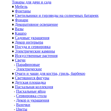
Товары для дачи и сада
♦
Мебель
♦
Фонтаны
♦
Светильники и гирлянды на солнечных батареях
♦
Фонари
♦
Декоративное освещение
♦
Вазы
♦
Кашпо
♦
Садовые украшения
♦
Декор интерьера
♦
Посуда и сервировка
♦
Электрические камины
♦
Искусственные растения
♦
Свечи
-
Парафиновые
-
Электрические
♦
Очаги и чаши для костра, гриль, барбекю
♦
Светящиеся фигуры
♦
Детская площадка
♦
Пасхальная коллекция
-
Пасхальные яйца
-
Сервировка стола
-
Декор и украшения
-
Вазочки
-
Цветы