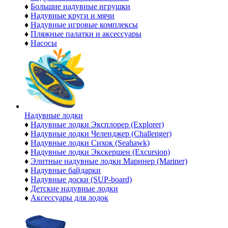
♦
Большие надувные игрушки
♦
Надувные круги и мячи
♦
Надувные игровые комплексы
♦
Пляжные палатки и аксессуары
♦
Насосы
Надувные лодки
♦
Надувные лодки Эксплорер (Explorer)
♦
Надувные лодки Челенджер (Challenger)
♦
Надувные лодки Сихок (Seahawk)
♦
Надувные лодки Экскершен (Excursion)
♦
Элитные надувные лодки Маринер (Mariner)
♦
Надувные байдарки
♦
Надувные доски (SUP-board)
♦
Детские надувные лодки
♦
Аксессуары для лодок