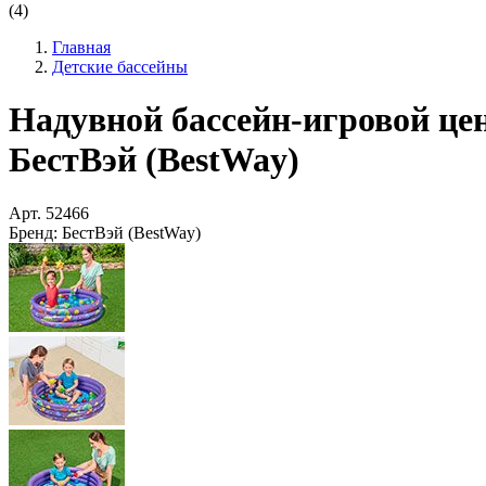
(4)
Главная
Детские бассейны
Надувной бассейн-игровой цен
БестВэй (BestWay)
Арт.
52466
Бренд:
БестВэй (BestWay)