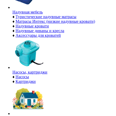
Надувная мебель
♦
Туристические надувные матрасы
♦
Матрасы Интекс (низкие надувные кровати)
♦
Надувные кровати
♦
Надувные диваны и кресла
♦
Аксессуары для кроватей
Насосы, картриджи
♦
Насосы
♦
Картриджи