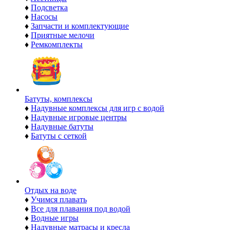
♦
Подсветка
♦
Насосы
♦
Запчасти и комплектующие
♦
Приятные мелочи
♦
Ремкомплекты
Батуты, комплексы
♦
Надувные комплексы для игр с водой
♦
Надувные игровые центры
♦
Надувные батуты
♦
Батуты с сеткой
Отдых на воде
♦
Учимся плавать
♦
Все для плавания под водой
♦
Водные игры
♦
Надувные матрасы и кресла