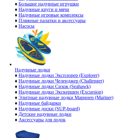
♦
Большие надувные игрушки
♦
Надувные круги и мячи
♦
Надувные игровые комплексы
♦
Пляжные палатки и аксессуары
♦
Насосы
Надувные лодки
♦
Надувные лодки Эксплорер (Explorer)
♦
Надувные лодки Челенджер (Challenger)
♦
Надувные лодки Сихок (Seahawk)
♦
Надувные лодки Экскершен (Excursion)
♦
Элитные надувные лодки Маринер (Mariner)
♦
Надувные байдарки
♦
Надувные доски (SUP-board)
♦
Детские надувные лодки
♦
Аксессуары для лодок