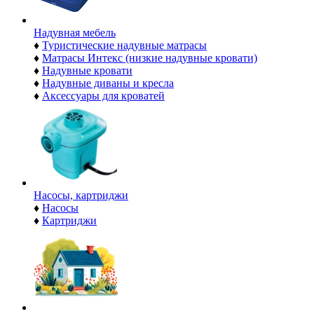
Надувная мебель
♦
Туристические надувные матрасы
♦
Матрасы Интекс (низкие надувные кровати)
♦
Надувные кровати
♦
Надувные диваны и кресла
♦
Аксессуары для кроватей
Насосы, картриджи
♦
Насосы
♦
Картриджи