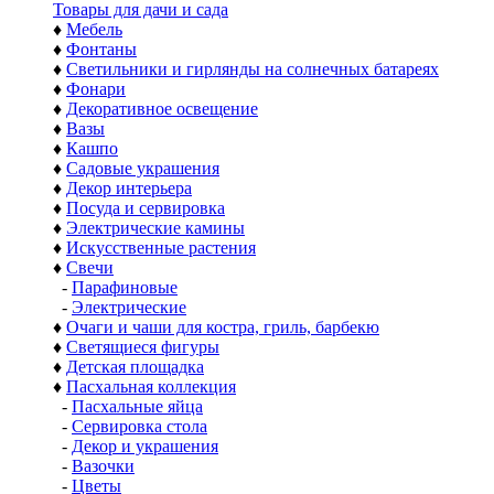
Товары для дачи и сада
♦
Мебель
♦
Фонтаны
♦
Светильники и гирлянды на солнечных батареях
♦
Фонари
♦
Декоративное освещение
♦
Вазы
♦
Кашпо
♦
Садовые украшения
♦
Декор интерьера
♦
Посуда и сервировка
♦
Электрические камины
♦
Искусственные растения
♦
Свечи
-
Парафиновые
-
Электрические
♦
Очаги и чаши для костра, гриль, барбекю
♦
Светящиеся фигуры
♦
Детская площадка
♦
Пасхальная коллекция
-
Пасхальные яйца
-
Сервировка стола
-
Декор и украшения
-
Вазочки
-
Цветы