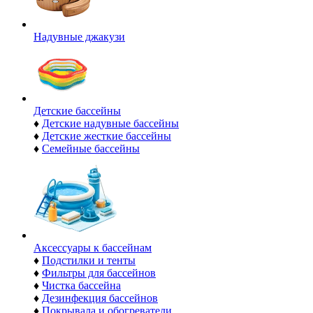
Надувные джакузи
Детские бассейны
♦
Детские надувные бассейны
♦
Детские жесткие бассейны
♦
Семейные бассейны
Аксессуары к бассейнам
♦
Подстилки и тенты
♦
Фильтры для бассейнов
♦
Чистка бассейна
♦
Дезинфекция бассейнов
♦
Покрывала и обогреватели