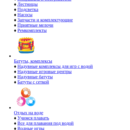
♦
Лестницы
♦
Подсветка
♦
Насосы
♦
Запчасти и комплектующие
♦
Приятные мелочи
♦
Ремкомплекты
Батуты, комплексы
♦
Надувные комплексы для игр с водой
♦
Надувные игровые центры
♦
Надувные батуты
♦
Батуты с сеткой
Отдых на воде
♦
Учимся плавать
♦
Все для плавания под водой
♦
Водные игры