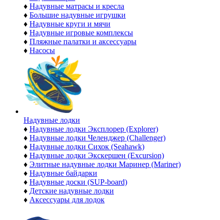
♦
Надувные матрасы и кресла
♦
Большие надувные игрушки
♦
Надувные круги и мячи
♦
Надувные игровые комплексы
♦
Пляжные палатки и аксессуары
♦
Насосы
Надувные лодки
♦
Надувные лодки Эксплорер (Explorer)
♦
Надувные лодки Челенджер (Challenger)
♦
Надувные лодки Сихок (Seahawk)
♦
Надувные лодки Экскершен (Excursion)
♦
Элитные надувные лодки Маринер (Mariner)
♦
Надувные байдарки
♦
Надувные доски (SUP-board)
♦
Детские надувные лодки
♦
Аксессуары для лодок