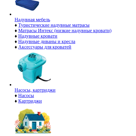
Надувная мебель
♦
Туристические надувные матрасы
♦
Матрасы Интекс (низкие надувные кровати)
♦
Надувные кровати
♦
Надувные диваны и кресла
♦
Аксессуары для кроватей
Насосы, картриджи
♦
Насосы
♦
Картриджи