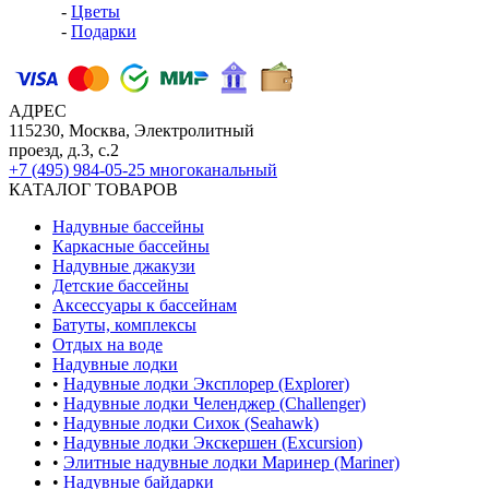
-
Цветы
-
Подарки
АДРЕС
115230, Москва, Электролитный
проезд, д.3, с.2
+7 (495) 984-05-25
многоканальный
КАТАЛОГ ТОВАРОВ
Надувные бассейны
Каркасные бассейны
Надувные джакузи
Детские бассейны
Аксессуары к бассейнам
Батуты, комплексы
Отдых на воде
Надувные лодки
•
Надувные лодки Эксплорер (Explorer)
•
Надувные лодки Челенджер (Challenger)
•
Надувные лодки Сихок (Seahawk)
•
Надувные лодки Экскершен (Excursion)
•
Элитные надувные лодки Маринер (Mariner)
•
Надувные байдарки