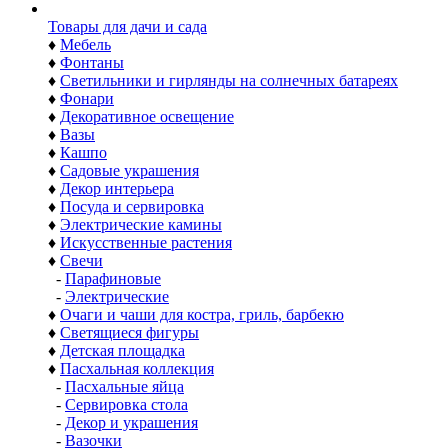
Товары для дачи и сада
♦
Мебель
♦
Фонтаны
♦
Светильники и гирлянды на солнечных батареях
♦
Фонари
♦
Декоративное освещение
♦
Вазы
♦
Кашпо
♦
Садовые украшения
♦
Декор интерьера
♦
Посуда и сервировка
♦
Электрические камины
♦
Искусственные растения
♦
Свечи
-
Парафиновые
-
Электрические
♦
Очаги и чаши для костра, гриль, барбекю
♦
Светящиеся фигуры
♦
Детская площадка
♦
Пасхальная коллекция
-
Пасхальные яйца
-
Сервировка стола
-
Декор и украшения
-
Вазочки