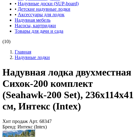
•
Надувные доски (SUP-board)
•
Детские надувные лодки
•
Аксессуары для лодок
Надувная мебель
Насосы, картриджи
Товары для дачи и сада
(10)
Главная
Надувные лодки
Надувная лодка двухместная
Сихок-200 комплект
(Seahawk-200 Set), 236х114x41
см, Интекс (Intex)
Хит продаж
Арт.
68347
Бренд:
Интекс (Intex)