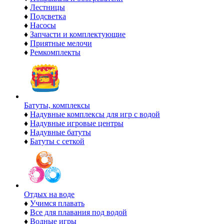
♦
Лестницы
♦
Подсветка
♦
Насосы
♦
Запчасти и комплектующие
♦
Приятные мелочи
♦
Ремкомплекты
Батуты, комплексы
♦
Надувные комплексы для игр с водой
♦
Надувные игровые центры
♦
Надувные батуты
♦
Батуты с сеткой
Отдых на воде
♦
Учимся плавать
♦
Все для плавания под водой
♦
Водные игры