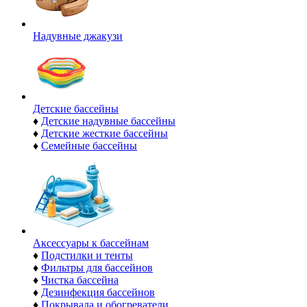
Надувные джакузи
Детские бассейны
♦
Детские надувные бассейны
♦
Детские жесткие бассейны
♦
Семейные бассейны
Аксессуары к бассейнам
♦
Подстилки и тенты
♦
Фильтры для бассейнов
♦
Чистка бассейна
♦
Дезинфекция бассейнов
♦
Покрывала и обогреватели