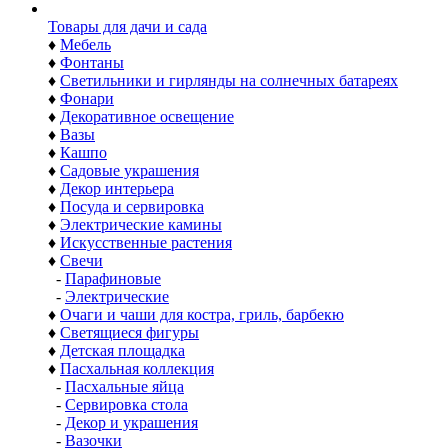
Товары для дачи и сада
♦
Мебель
♦
Фонтаны
♦
Светильники и гирлянды на солнечных батареях
♦
Фонари
♦
Декоративное освещение
♦
Вазы
♦
Кашпо
♦
Садовые украшения
♦
Декор интерьера
♦
Посуда и сервировка
♦
Электрические камины
♦
Искусственные растения
♦
Свечи
-
Парафиновые
-
Электрические
♦
Очаги и чаши для костра, гриль, барбекю
♦
Светящиеся фигуры
♦
Детская площадка
♦
Пасхальная коллекция
-
Пасхальные яйца
-
Сервировка стола
-
Декор и украшения
-
Вазочки