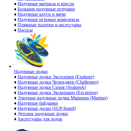
♦
Надувные матрасы и кресла
♦
Большие надувные игрушки
♦
Надувные круги и мячи
♦
Надувные игровые комплексы
♦
Пляжные палатки и аксессуары
♦
Насосы
Надувные лодки
♦
Надувные лодки Эксплорер (Explorer)
♦
Надувные лодки Челенджер (Challenger)
♦
Надувные лодки Сихок (Seahawk)
♦
Надувные лодки Экскершен (Excursion)
♦
Элитные надувные лодки Маринер (Mariner)
♦
Надувные байдарки
♦
Надувные доски (SUP-board)
♦
Детские надувные лодки
♦
Аксессуары для лодок