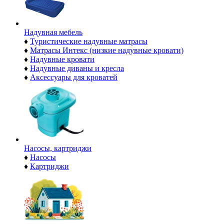
Надувная мебель
♦
Туристические надувные матрасы
♦
Матрасы Интекс (низкие надувные кровати)
♦
Надувные кровати
♦
Надувные диваны и кресла
♦
Аксессуары для кроватей
Насосы, картриджи
♦
Насосы
♦
Картриджи