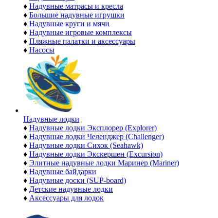
♦
Надувные матрасы и кресла
♦
Большие надувные игрушки
♦
Надувные круги и мячи
♦
Надувные игровые комплексы
♦
Пляжные палатки и аксессуары
♦
Насосы
Надувные лодки
♦
Надувные лодки Эксплорер (Explorer)
♦
Надувные лодки Челенджер (Challenger)
♦
Надувные лодки Сихок (Seahawk)
♦
Надувные лодки Экскершен (Excursion)
♦
Элитные надувные лодки Маринер (Mariner)
♦
Надувные байдарки
♦
Надувные доски (SUP-board)
♦
Детские надувные лодки
♦
Аксессуары для лодок