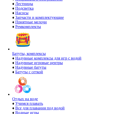
♦
Лестницы
♦
Подсветка
♦
Насосы
♦
Запчасти и комплектующие
♦
Приятные мелочи
♦
Ремкомплекты
Батуты, комплексы
♦
Надувные комплексы для игр с водой
♦
Надувные игровые центры
♦
Надувные батуты
♦
Батуты с сеткой
Отдых на воде
♦
Учимся плавать
♦
Все для плавания под водой
♦
Водные игры