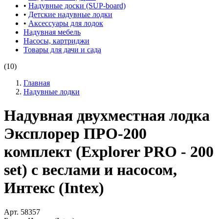
•
Надувные доски (SUP-board)
•
Детские надувные лодки
•
Аксессуары для лодок
Надувная мебель
Насосы, картриджи
Товары для дачи и сада
(10)
Главная
Надувные лодки
Надувная двухместная лодка
Эксплорер ПРО-200
комплект (Explorer PRO - 200
set) с веслами и насосом,
Интекс (Intex)
Арт.
58357