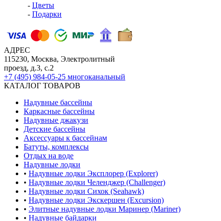
-
Цветы
-
Подарки
АДРЕС
115230, Москва, Электролитный
проезд, д.3, с.2
+7 (495) 984-05-25
многоканальный
КАТАЛОГ ТОВАРОВ
Надувные бассейны
Каркасные бассейны
Надувные джакузи
Детские бассейны
Аксессуары к бассейнам
Батуты, комплексы
Отдых на воде
Надувные лодки
•
Надувные лодки Эксплорер (Explorer)
•
Надувные лодки Челенджер (Challenger)
•
Надувные лодки Сихок (Seahawk)
•
Надувные лодки Экскершен (Excursion)
•
Элитные надувные лодки Маринер (Mariner)
•
Надувные байдарки