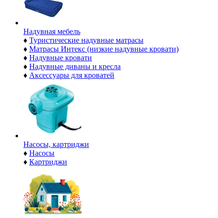
Надувная мебель
♦
Туристические надувные матрасы
♦
Матрасы Интекс (низкие надувные кровати)
♦
Надувные кровати
♦
Надувные диваны и кресла
♦
Аксессуары для кроватей
Насосы, картриджи
♦
Насосы
♦
Картриджи