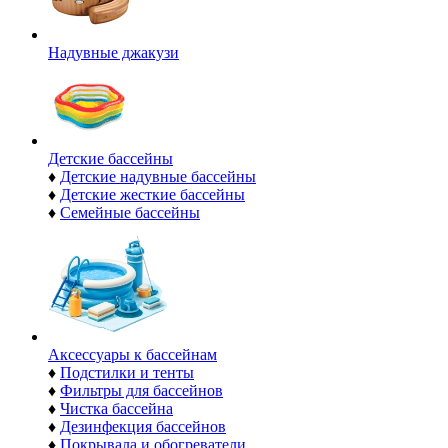
Надувные джакузи
Детские бассейны
♦
Детские надувные бассейны
♦
Детские жесткие бассейны
♦
Семейные бассейны
Аксессуары к бассейнам
♦
Подстилки и тенты
♦
Фильтры для бассейнов
♦
Чистка бассейна
♦
Дезинфекция бассейнов
♦
Покрывала и обогреватели