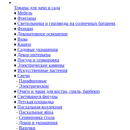
Товары для дачи и сада
♦
Мебель
♦
Фонтаны
♦
Светильники и гирлянды на солнечных батареях
♦
Фонари
♦
Декоративное освещение
♦
Вазы
♦
Кашпо
♦
Садовые украшения
♦
Декор интерьера
♦
Посуда и сервировка
♦
Электрические камины
♦
Искусственные растения
♦
Свечи
-
Парафиновые
-
Электрические
♦
Очаги и чаши для костра, гриль, барбекю
♦
Светящиеся фигуры
♦
Детская площадка
♦
Пасхальная коллекция
-
Пасхальные яйца
-
Сервировка стола
-
Декор и украшения
-
Вазочки