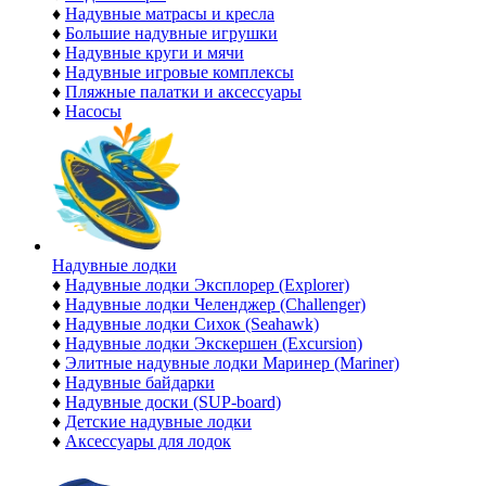
♦
Надувные матрасы и кресла
♦
Большие надувные игрушки
♦
Надувные круги и мячи
♦
Надувные игровые комплексы
♦
Пляжные палатки и аксессуары
♦
Насосы
Надувные лодки
♦
Надувные лодки Эксплорер (Explorer)
♦
Надувные лодки Челенджер (Challenger)
♦
Надувные лодки Сихок (Seahawk)
♦
Надувные лодки Экскершен (Excursion)
♦
Элитные надувные лодки Маринер (Mariner)
♦
Надувные байдарки
♦
Надувные доски (SUP-board)
♦
Детские надувные лодки
♦
Аксессуары для лодок