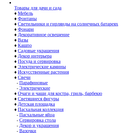
Товары для дачи и сада
♦
Мебель
♦
Фонтаны
♦
Светильники и гирлянды на солнечных батареях
♦
Фонари
♦
Декоративное освещение
♦
Вазы
♦
Кашпо
♦
Садовые украшения
♦
Декор интерьера
♦
Посуда и сервировка
♦
Электрические камины
♦
Искусственные растения
♦
Свечи
-
Парафиновые
-
Электрические
♦
Очаги и чаши для костра, гриль, барбекю
♦
Светящиеся фигуры
♦
Детская площадка
♦
Пасхальная коллекция
-
Пасхальные яйца
-
Сервировка стола
-
Декор и украшения
-
Вазочки