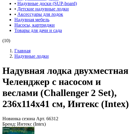
•
Надувные доски (SUP-board)
•
Детские надувные лодки
•
Аксессуары для лодок
Надувная мебель
Насосы, картриджи
Товары для дачи и сада
(10)
Главная
Надувные лодки
Надувная лодка двухместная
Челенджер с насосом и
веслами (Challenger 2 Set),
236х114х41 см, Интекс (Intex)
Новинка сезона
Арт.
66312
Бренд:
Интекс (Intex)