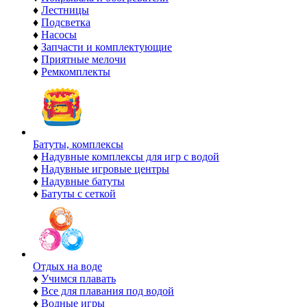
♦
Лестницы
♦
Подсветка
♦
Насосы
♦
Запчасти и комплектующие
♦
Приятные мелочи
♦
Ремкомплекты
Батуты, комплексы
♦
Надувные комплексы для игр с водой
♦
Надувные игровые центры
♦
Надувные батуты
♦
Батуты с сеткой
Отдых на воде
♦
Учимся плавать
♦
Все для плавания под водой
♦
Водные игры