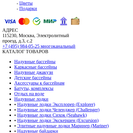
-
Цветы
-
Подарки
АДРЕС
115230, Москва, Электролитный
проезд, д.3, с.2
+7 (495) 984-05-25
многоканальный
КАТАЛОГ ТОВАРОВ
Надувные бассейны
Каркасные бассейны
Надувные джакузи
Детские бассейны
Аксессуары к бассейнам
Батуты, комплексы
Отдых на воде
Надувные лодки
•
Надувные лодки Эксплорер (Explorer)
•
Надувные лодки Челенджер (Challenger)
•
Надувные лодки Сихок (Seahawk)
•
Надувные лодки Экскершен (Excursion)
•
Элитные надувные лодки Маринер (Mariner)
•
Надувные байдарки