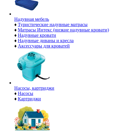
Надувная мебель
♦
Туристические надувные матрасы
♦
Матрасы Интекс (низкие надувные кровати)
♦
Надувные кровати
♦
Надувные диваны и кресла
♦
Аксессуары для кроватей
Насосы, картриджи
♦
Насосы
♦
Картриджи