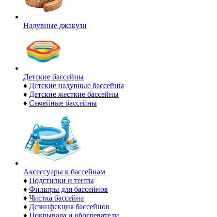
Надувные джакузи
Детские бассейны
♦
Детские надувные бассейны
♦
Детские жесткие бассейны
♦
Семейные бассейны
Аксессуары к бассейнам
♦
Подстилки и тенты
♦
Фильтры для бассейнов
♦
Чистка бассейна
♦
Дезинфекция бассейнов
♦
Покрывала и обогреватели