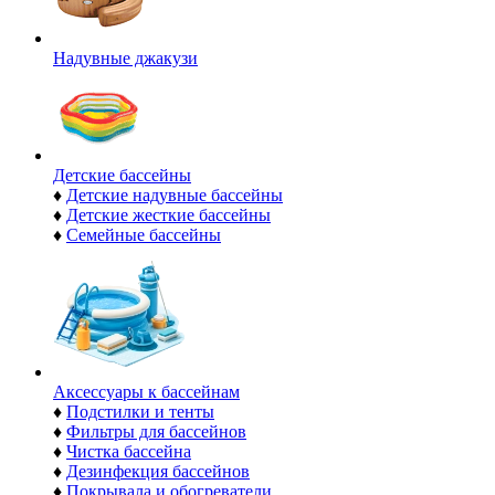
Надувные джакузи
Детские бассейны
♦
Детские надувные бассейны
♦
Детские жесткие бассейны
♦
Семейные бассейны
Аксессуары к бассейнам
♦
Подстилки и тенты
♦
Фильтры для бассейнов
♦
Чистка бассейна
♦
Дезинфекция бассейнов
♦
Покрывала и обогреватели