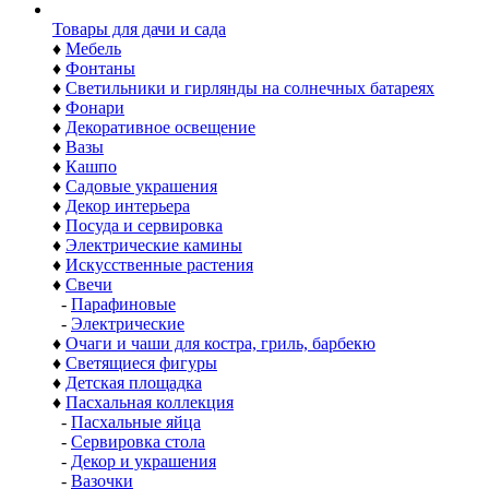
Товары для дачи и сада
♦
Мебель
♦
Фонтаны
♦
Светильники и гирлянды на солнечных батареях
♦
Фонари
♦
Декоративное освещение
♦
Вазы
♦
Кашпо
♦
Садовые украшения
♦
Декор интерьера
♦
Посуда и сервировка
♦
Электрические камины
♦
Искусственные растения
♦
Свечи
-
Парафиновые
-
Электрические
♦
Очаги и чаши для костра, гриль, барбекю
♦
Светящиеся фигуры
♦
Детская площадка
♦
Пасхальная коллекция
-
Пасхальные яйца
-
Сервировка стола
-
Декор и украшения
-
Вазочки