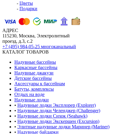
-
Цветы
-
Подарки
АДРЕС
115230, Москва, Электролитный
проезд, д.3, с.2
+7 (495) 984-05-25
многоканальный
КАТАЛОГ ТОВАРОВ
Надувные бассейны
Каркасные бассейны
Надувные джакузи
Детские бассейны
Аксессуары к бассейнам
Батуты, комплексы
Отдых на воде
Надувные лодки
•
Надувные лодки Эксплорер (Explorer)
•
Надувные лодки Челенджер (Challenger)
•
Надувные лодки Сихок (Seahawk)
•
Надувные лодки Экскершен (Excursion)
•
Элитные надувные лодки Маринер (Mariner)
•
Надувные байдарки