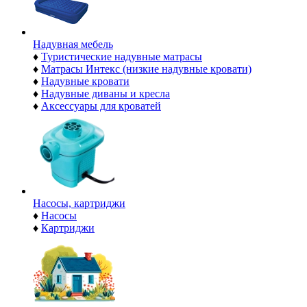
Надувная мебель
♦
Туристические надувные матрасы
♦
Матрасы Интекс (низкие надувные кровати)
♦
Надувные кровати
♦
Надувные диваны и кресла
♦
Аксессуары для кроватей
Насосы, картриджи
♦
Насосы
♦
Картриджи