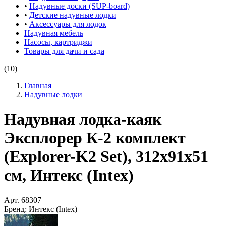
•
Надувные доски (SUP-board)
•
Детские надувные лодки
•
Аксессуары для лодок
Надувная мебель
Насосы, картриджи
Товары для дачи и сада
(10)
Главная
Надувные лодки
Надувная лодка-каяк
Эксплорер К-2 комплект
(Explorer-K2 Set), 312х91х51
см, Интекс (Intex)
Арт.
68307
Бренд:
Интекс (Intex)