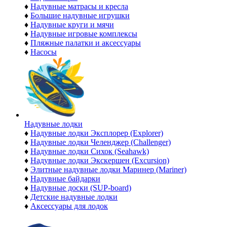
♦
Надувные матрасы и кресла
♦
Большие надувные игрушки
♦
Надувные круги и мячи
♦
Надувные игровые комплексы
♦
Пляжные палатки и аксессуары
♦
Насосы
Надувные лодки
♦
Надувные лодки Эксплорер (Explorer)
♦
Надувные лодки Челенджер (Challenger)
♦
Надувные лодки Сихок (Seahawk)
♦
Надувные лодки Экскершен (Excursion)
♦
Элитные надувные лодки Маринер (Mariner)
♦
Надувные байдарки
♦
Надувные доски (SUP-board)
♦
Детские надувные лодки
♦
Аксессуары для лодок