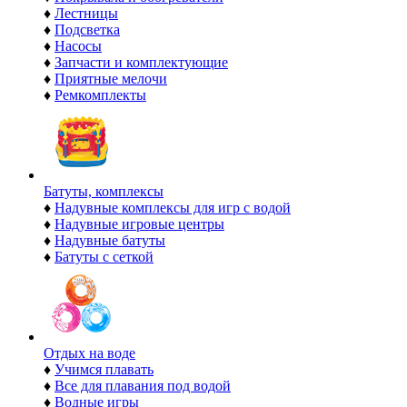
♦
Лестницы
♦
Подсветка
♦
Насосы
♦
Запчасти и комплектующие
♦
Приятные мелочи
♦
Ремкомплекты
Батуты, комплексы
♦
Надувные комплексы для игр с водой
♦
Надувные игровые центры
♦
Надувные батуты
♦
Батуты с сеткой
Отдых на воде
♦
Учимся плавать
♦
Все для плавания под водой
♦
Водные игры