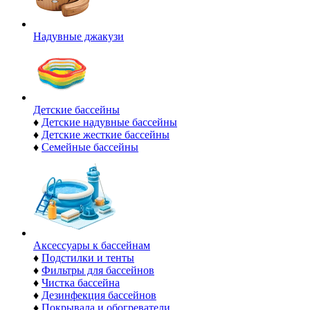
Надувные джакузи
Детские бассейны
♦
Детские надувные бассейны
♦
Детские жесткие бассейны
♦
Семейные бассейны
Аксессуары к бассейнам
♦
Подстилки и тенты
♦
Фильтры для бассейнов
♦
Чистка бассейна
♦
Дезинфекция бассейнов
♦
Покрывала и обогреватели