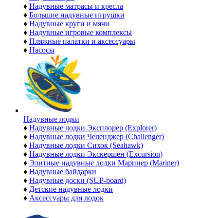
♦
Надувные матрасы и кресла
♦
Большие надувные игрушки
♦
Надувные круги и мячи
♦
Надувные игровые комплексы
♦
Пляжные палатки и аксессуары
♦
Насосы
Надувные лодки
♦
Надувные лодки Эксплорер (Explorer)
♦
Надувные лодки Челенджер (Challenger)
♦
Надувные лодки Сихок (Seahawk)
♦
Надувные лодки Экскершен (Excursion)
♦
Элитные надувные лодки Маринер (Mariner)
♦
Надувные байдарки
♦
Надувные доски (SUP-board)
♦
Детские надувные лодки
♦
Аксессуары для лодок