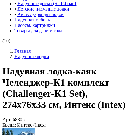
•
Надувные доски (SUP-board)
•
Детские надувные лодки
•
Аксессуары для лодок
Надувная мебель
Насосы, картриджи
Товары для дачи и сада
(10)
Главная
Надувные лодки
Надувная лодка-каяк
Челенджер-К1 комплект
(Challenger-K1 Set),
274х76х33 см, Интекс (Intex)
Арт.
68305
Бренд:
Интекс (Intex)