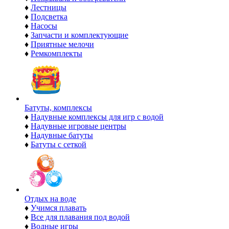
♦
Лестницы
♦
Подсветка
♦
Насосы
♦
Запчасти и комплектующие
♦
Приятные мелочи
♦
Ремкомплекты
Батуты, комплексы
♦
Надувные комплексы для игр с водой
♦
Надувные игровые центры
♦
Надувные батуты
♦
Батуты с сеткой
Отдых на воде
♦
Учимся плавать
♦
Все для плавания под водой
♦
Водные игры