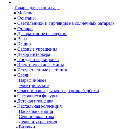
Товары для дачи и сада
♦
Мебель
♦
Фонтаны
♦
Светильники и гирлянды на солнечных батареях
♦
Фонари
♦
Декоративное освещение
♦
Вазы
♦
Кашпо
♦
Садовые украшения
♦
Декор интерьера
♦
Посуда и сервировка
♦
Электрические камины
♦
Искусственные растения
♦
Свечи
-
Парафиновые
-
Электрические
♦
Очаги и чаши для костра, гриль, барбекю
♦
Светящиеся фигуры
♦
Детская площадка
♦
Пасхальная коллекция
-
Пасхальные яйца
-
Сервировка стола
-
Декор и украшения
-
Вазочки