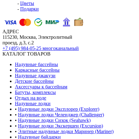
-
Цветы
-
Подарки
АДРЕС
115230, Москва, Электролитный
проезд, д.3, с.2
+7 (495) 984-05-25
многоканальный
КАТАЛОГ ТОВАРОВ
Надувные бассейны
Каркасные бассейны
Надувные джакузи
Детские бассейны
Аксессуары к бассейнам
Батуты, комплексы
Отдых на воде
Надувные лодки
•
Надувные лодки Эксплорер (Explorer)
•
Надувные лодки Челенджер (Challenger)
•
Надувные лодки Сихок (Seahawk)
•
Надувные лодки Экскершен (Excursion)
•
Элитные надувные лодки Маринер (Mariner)
•
Надувные байдарки