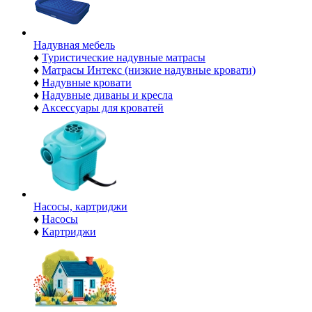
Надувная мебель
♦
Туристические надувные матрасы
♦
Матрасы Интекс (низкие надувные кровати)
♦
Надувные кровати
♦
Надувные диваны и кресла
♦
Аксессуары для кроватей
Насосы, картриджи
♦
Насосы
♦
Картриджи