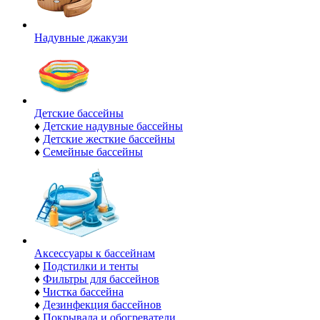
Надувные джакузи
Детские бассейны
♦
Детские надувные бассейны
♦
Детские жесткие бассейны
♦
Семейные бассейны
Аксессуары к бассейнам
♦
Подстилки и тенты
♦
Фильтры для бассейнов
♦
Чистка бассейна
♦
Дезинфекция бассейнов
♦
Покрывала и обогреватели