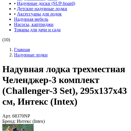
•
Надувные доски (SUP-board)
•
Детские надувные лодки
•
Аксессуары для лодок
Надувная мебель
Насосы, картриджи
Товары для дачи и сада
(10)
Главная
Надувные лодки
Надувная лодка трехместная
Челенджер-3 комплект
(Challenger-3 Set), 295х137х43
см, Интекс (Intex)
Арт.
68370NP
Бренд:
Интекс (Intex)