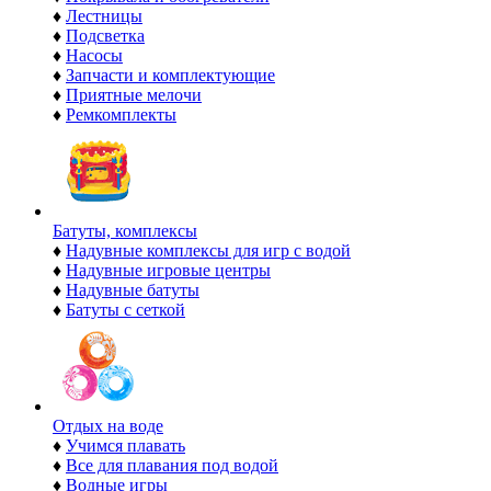
♦
Лестницы
♦
Подсветка
♦
Насосы
♦
Запчасти и комплектующие
♦
Приятные мелочи
♦
Ремкомплекты
Батуты, комплексы
♦
Надувные комплексы для игр с водой
♦
Надувные игровые центры
♦
Надувные батуты
♦
Батуты с сеткой
Отдых на воде
♦
Учимся плавать
♦
Все для плавания под водой
♦
Водные игры