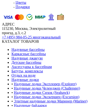
-
Цветы
-
Подарки
АДРЕС
115230, Москва, Электролитный
проезд, д.3, с.2
+7 (495) 984-05-25
многоканальный
КАТАЛОГ ТОВАРОВ
Надувные бассейны
Каркасные бассейны
Надувные джакузи
Детские бассейны
Аксессуары к бассейнам
Батуты, комплексы
Отдых на воде
Надувные лодки
•
Надувные лодки Эксплорер (Explorer)
•
Надувные лодки Челенджер (Challenger)
•
Надувные лодки Сихок (Seahawk)
•
Надувные лодки Экскершен (Excursion)
•
Элитные надувные лодки Маринер (Mariner)
•
Надувные байдарки