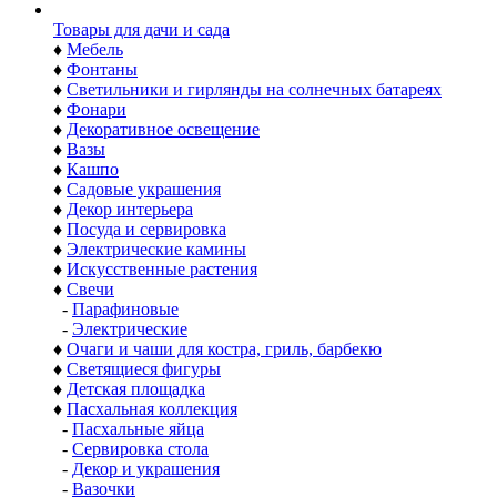
Товары для дачи и сада
♦
Мебель
♦
Фонтаны
♦
Светильники и гирлянды на солнечных батареях
♦
Фонари
♦
Декоративное освещение
♦
Вазы
♦
Кашпо
♦
Садовые украшения
♦
Декор интерьера
♦
Посуда и сервировка
♦
Электрические камины
♦
Искусственные растения
♦
Свечи
-
Парафиновые
-
Электрические
♦
Очаги и чаши для костра, гриль, барбекю
♦
Светящиеся фигуры
♦
Детская площадка
♦
Пасхальная коллекция
-
Пасхальные яйца
-
Сервировка стола
-
Декор и украшения
-
Вазочки