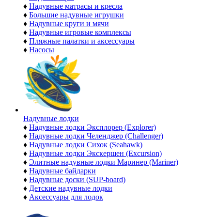
♦
Надувные матрасы и кресла
♦
Большие надувные игрушки
♦
Надувные круги и мячи
♦
Надувные игровые комплексы
♦
Пляжные палатки и аксессуары
♦
Насосы
Надувные лодки
♦
Надувные лодки Эксплорер (Explorer)
♦
Надувные лодки Челенджер (Challenger)
♦
Надувные лодки Сихок (Seahawk)
♦
Надувные лодки Экскершен (Excursion)
♦
Элитные надувные лодки Маринер (Mariner)
♦
Надувные байдарки
♦
Надувные доски (SUP-board)
♦
Детские надувные лодки
♦
Аксессуары для лодок