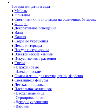
Товары для дачи и сада
♦
Мебель
♦
Фонтаны
♦
Светильники и гирлянды на солнечных батареях
♦
Фонари
♦
Декоративное освещение
♦
Вазы
♦
Кашпо
♦
Садовые украшения
♦
Декор интерьера
♦
Посуда и сервировка
♦
Электрические камины
♦
Искусственные растения
♦
Свечи
-
Парафиновые
-
Электрические
♦
Очаги и чаши для костра, гриль, барбекю
♦
Светящиеся фигуры
♦
Детская площадка
♦
Пасхальная коллекция
-
Пасхальные яйца
-
Сервировка стола
-
Декор и украшения
-
Вазочки