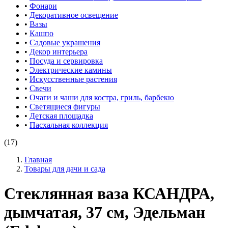
•
Фонари
•
Декоративное освещение
•
Вазы
•
Кашпо
•
Садовые украшения
•
Декор интерьера
•
Посуда и сервировка
•
Электрические камины
•
Искусственные растения
•
Свечи
•
Очаги и чаши для костра, гриль, барбекю
•
Светящиеся фигуры
•
Детская площадка
•
Пасхальная коллекция
(17)
Главная
Товары для дачи и сада
Стеклянная ваза КСАНДРА,
дымчатая, 37 см, Эдельман