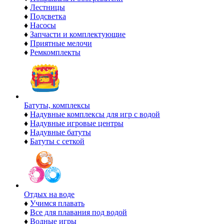
♦
Лестницы
♦
Подсветка
♦
Насосы
♦
Запчасти и комплектующие
♦
Приятные мелочи
♦
Ремкомплекты
Батуты, комплексы
♦
Надувные комплексы для игр с водой
♦
Надувные игровые центры
♦
Надувные батуты
♦
Батуты с сеткой
Отдых на воде
♦
Учимся плавать
♦
Все для плавания под водой
♦
Водные игры