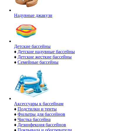
Надувные джакузи
Детские бассейны
♦
Детские надувные бассейны
♦
Детские жесткие бассейны
♦
Семейные бассейны
Аксессуары к бассейнам
♦
Подстилки и тенты
♦
Фильтры для бассейнов
♦
Чистка бассейна
♦
Дезинфекция бассейнов
♦
Покрывала и обогреватели