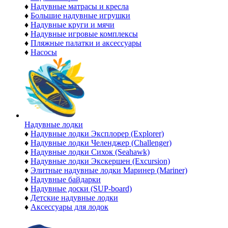
♦
Надувные матрасы и кресла
♦
Большие надувные игрушки
♦
Надувные круги и мячи
♦
Надувные игровые комплексы
♦
Пляжные палатки и аксессуары
♦
Насосы
Надувные лодки
♦
Надувные лодки Эксплорер (Explorer)
♦
Надувные лодки Челенджер (Challenger)
♦
Надувные лодки Сихок (Seahawk)
♦
Надувные лодки Экскершен (Excursion)
♦
Элитные надувные лодки Маринер (Mariner)
♦
Надувные байдарки
♦
Надувные доски (SUP-board)
♦
Детские надувные лодки
♦
Аксессуары для лодок