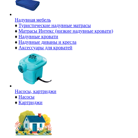
Надувная мебель
♦
Туристические надувные матрасы
♦
Матрасы Интекс (низкие надувные кровати)
♦
Надувные кровати
♦
Надувные диваны и кресла
♦
Аксессуары для кроватей
Насосы, картриджи
♦
Насосы
♦
Картриджи