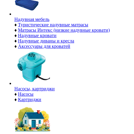
Надувная мебель
♦
Туристические надувные матрасы
♦
Матрасы Интекс (низкие надувные кровати)
♦
Надувные кровати
♦
Надувные диваны и кресла
♦
Аксессуары для кроватей
Насосы, картриджи
♦
Насосы
♦
Картриджи