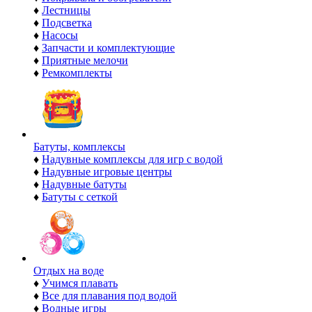
♦
Лестницы
♦
Подсветка
♦
Насосы
♦
Запчасти и комплектующие
♦
Приятные мелочи
♦
Ремкомплекты
Батуты, комплексы
♦
Надувные комплексы для игр с водой
♦
Надувные игровые центры
♦
Надувные батуты
♦
Батуты с сеткой
Отдых на воде
♦
Учимся плавать
♦
Все для плавания под водой
♦
Водные игры