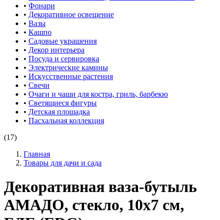
•
Фонари
•
Декоративное освещение
•
Вазы
•
Кашпо
•
Садовые украшения
•
Декор интерьера
•
Посуда и сервировка
•
Электрические камины
•
Искусственные растения
•
Свечи
•
Очаги и чаши для костра, гриль, барбекю
•
Светящиеся фигуры
•
Детская площадка
•
Пасхальная коллекция
(17)
Главная
Товары для дачи и сада
Декоративная ваза-бутыль
АМАДО, стекло, 10х7 см,