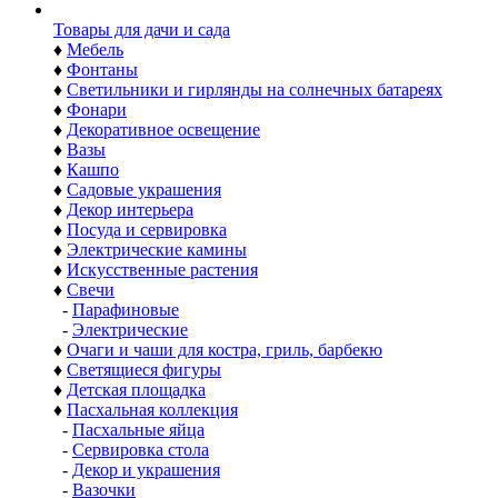
Товары для дачи и сада
♦
Мебель
♦
Фонтаны
♦
Светильники и гирлянды на солнечных батареях
♦
Фонари
♦
Декоративное освещение
♦
Вазы
♦
Кашпо
♦
Садовые украшения
♦
Декор интерьера
♦
Посуда и сервировка
♦
Электрические камины
♦
Искусственные растения
♦
Свечи
-
Парафиновые
-
Электрические
♦
Очаги и чаши для костра, гриль, барбекю
♦
Светящиеся фигуры
♦
Детская площадка
♦
Пасхальная коллекция
-
Пасхальные яйца
-
Сервировка стола
-
Декор и украшения
-
Вазочки