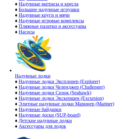
♦
Надувные матрасы и кресла
♦
Большие надувные игрушки
♦
Надувные круги и мячи
♦
Надувные игровые комплексы
♦
Пляжные палатки и аксессуары
♦
Насосы
Надувные лодки
♦
Надувные лодки Эксплорер (Explorer)
♦
Надувные лодки Челенджер (Challenger)
♦
Надувные лодки Сихок (Seahawk)
♦
Надувные лодки Экскершен (Excursion)
♦
Элитные надувные лодки Маринер (Mariner)
♦
Надувные байдарки
♦
Надувные доски (SUP-board)
♦
Детские надувные лодки
♦
Аксессуары для лодок