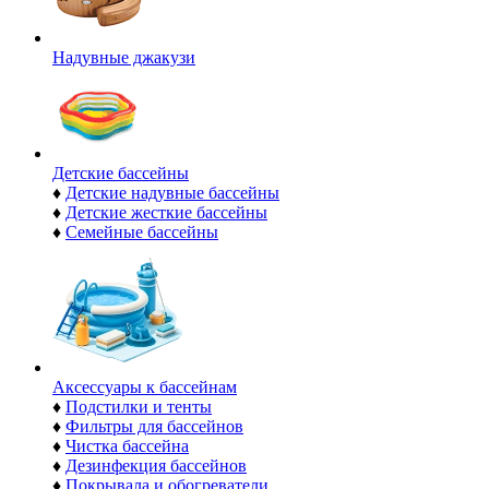
Надувные джакузи
Детские бассейны
♦
Детские надувные бассейны
♦
Детские жесткие бассейны
♦
Семейные бассейны
Аксессуары к бассейнам
♦
Подстилки и тенты
♦
Фильтры для бассейнов
♦
Чистка бассейна
♦
Дезинфекция бассейнов
♦
Покрывала и обогреватели