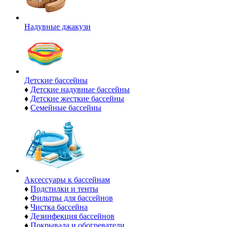
Надувные джакузи
Детские бассейны
♦
Детские надувные бассейны
♦
Детские жесткие бассейны
♦
Семейные бассейны
Аксессуары к бассейнам
♦
Подстилки и тенты
♦
Фильтры для бассейнов
♦
Чистка бассейна
♦
Дезинфекция бассейнов
♦
Покрывала и обогреватели