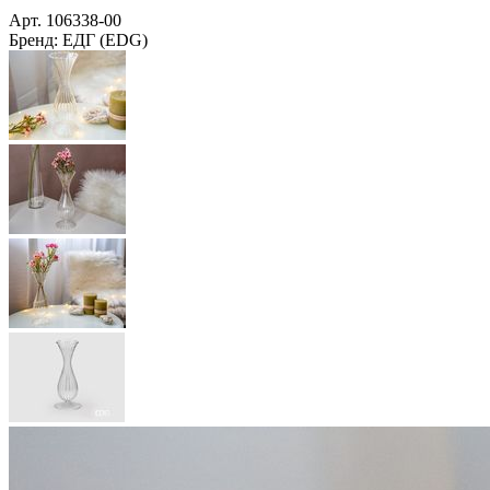
Арт.
106338-00
Бренд:
ЕДГ (EDG)