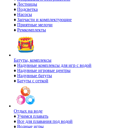
♦
Лестницы
♦
Подсветка
♦
Насосы
♦
Запчасти и комплектующие
♦
Приятные мелочи
♦
Ремкомплекты
Батуты, комплексы
♦
Надувные комплексы для игр с водой
♦
Надувные игровые центры
♦
Надувные батуты
♦
Батуты с сеткой
Отдых на воде
♦
Учимся плавать
♦
Все для плавания под водой
♦
Водные игры