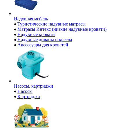
Надувная мебель
♦
Туристические надувные матрасы
♦
Матрасы Интекс (низкие надувные кровати)
♦
Надувные кровати
♦
Надувные диваны и кресла
♦
Аксессуары для кроватей
Насосы, картриджи
♦
Насосы
♦
Картриджи