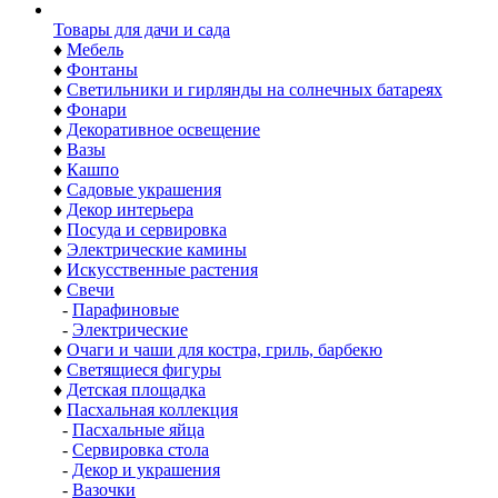
Товары для дачи и сада
♦
Мебель
♦
Фонтаны
♦
Светильники и гирлянды на солнечных батареях
♦
Фонари
♦
Декоративное освещение
♦
Вазы
♦
Кашпо
♦
Садовые украшения
♦
Декор интерьера
♦
Посуда и сервировка
♦
Электрические камины
♦
Искусственные растения
♦
Свечи
-
Парафиновые
-
Электрические
♦
Очаги и чаши для костра, гриль, барбекю
♦
Светящиеся фигуры
♦
Детская площадка
♦
Пасхальная коллекция
-
Пасхальные яйца
-
Сервировка стола
-
Декор и украшения
-
Вазочки