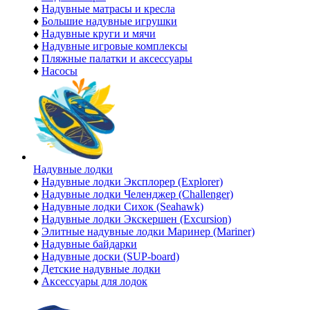
♦
Надувные матрасы и кресла
♦
Большие надувные игрушки
♦
Надувные круги и мячи
♦
Надувные игровые комплексы
♦
Пляжные палатки и аксессуары
♦
Насосы
Надувные лодки
♦
Надувные лодки Эксплорер (Explorer)
♦
Надувные лодки Челенджер (Challenger)
♦
Надувные лодки Сихок (Seahawk)
♦
Надувные лодки Экскершен (Excursion)
♦
Элитные надувные лодки Маринер (Mariner)
♦
Надувные байдарки
♦
Надувные доски (SUP-board)
♦
Детские надувные лодки
♦
Аксессуары для лодок