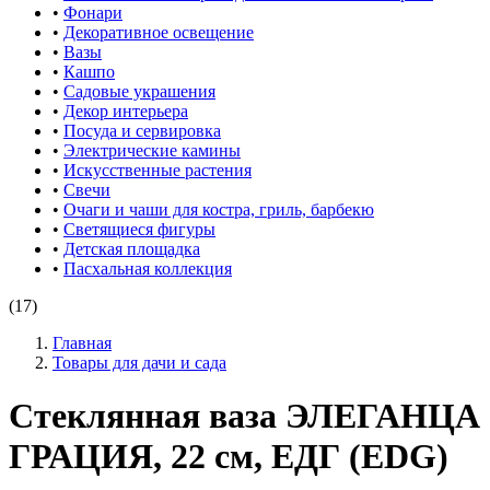
•
Фонари
•
Декоративное освещение
•
Вазы
•
Кашпо
•
Садовые украшения
•
Декор интерьера
•
Посуда и сервировка
•
Электрические камины
•
Искусственные растения
•
Свечи
•
Очаги и чаши для костра, гриль, барбекю
•
Светящиеся фигуры
•
Детская площадка
•
Пасхальная коллекция
(17)
Главная
Товары для дачи и сада
Стеклянная ваза ЭЛЕГАНЦА
ГРАЦИЯ, 22 см, ЕДГ (EDG)