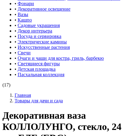
•
Фонари
•
Декоративное освещение
•
Вазы
•
Кашпо
•
Садовые украшения
•
Декор интерьера
•
Посуда и сервировка
•
Электрические камины
•
Искусственные растения
•
Свечи
•
Очаги и чаши для костра, гриль, барбекю
•
Светящиеся фигуры
•
Детская площадка
•
Пасхальная коллекция
(17)
Главная
Товары для дачи и сада
Декоративная ваза
КОЛЛОЛУНГО, стекло, 24