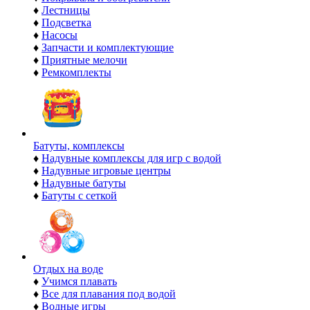
♦
Лестницы
♦
Подсветка
♦
Насосы
♦
Запчасти и комплектующие
♦
Приятные мелочи
♦
Ремкомплекты
Батуты, комплексы
♦
Надувные комплексы для игр с водой
♦
Надувные игровые центры
♦
Надувные батуты
♦
Батуты с сеткой
Отдых на воде
♦
Учимся плавать
♦
Все для плавания под водой
♦
Водные игры