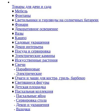
Товары для дачи и сада
♦
Мебель
♦
Фонтаны
♦
Светильники и гирлянды на солнечных батареях
♦
Фонари
♦
Декоративное освещение
♦
Вазы
♦
Кашпо
♦
Садовые украшения
♦
Декор интерьера
♦
Посуда и сервировка
♦
Электрические камины
♦
Искусственные растения
♦
Свечи
-
Парафиновые
-
Электрические
♦
Очаги и чаши для костра, гриль, барбекю
♦
Светящиеся фигуры
♦
Детская площадка
♦
Пасхальная коллекция
-
Пасхальные яйца
-
Сервировка стола
-
Декор и украшения
-
Вазочки