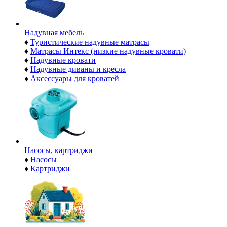
Надувная мебель
♦
Туристические надувные матрасы
♦
Матрасы Интекс (низкие надувные кровати)
♦
Надувные кровати
♦
Надувные диваны и кресла
♦
Аксессуары для кроватей
Насосы, картриджи
♦
Насосы
♦
Картриджи