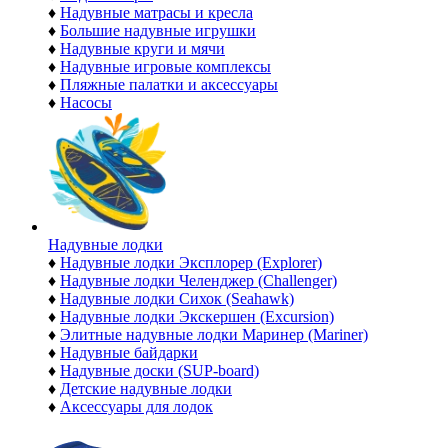
♦
Надувные матрасы и кресла
♦
Большие надувные игрушки
♦
Надувные круги и мячи
♦
Надувные игровые комплексы
♦
Пляжные палатки и аксессуары
♦
Насосы
Надувные лодки
♦
Надувные лодки Эксплорер (Explorer)
♦
Надувные лодки Челенджер (Challenger)
♦
Надувные лодки Сихок (Seahawk)
♦
Надувные лодки Экскершен (Excursion)
♦
Элитные надувные лодки Маринер (Mariner)
♦
Надувные байдарки
♦
Надувные доски (SUP-board)
♦
Детские надувные лодки
♦
Аксессуары для лодок