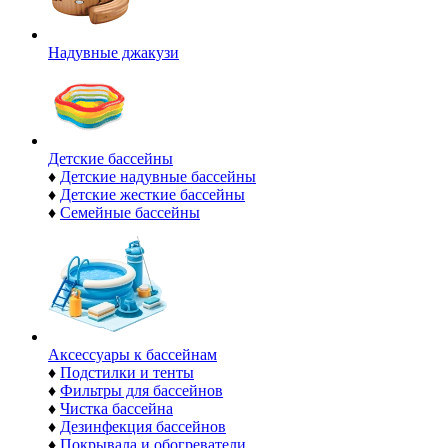
Надувные джакузи
Детские бассейны
♦
Детские надувные бассейны
♦
Детские жесткие бассейны
♦
Семейные бассейны
Аксессуары к бассейнам
♦
Подстилки и тенты
♦
Фильтры для бассейнов
♦
Чистка бассейна
♦
Дезинфекция бассейнов
♦
Покрывала и обогреватели