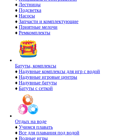
♦
Лестницы
♦
Подсветка
♦
Насосы
♦
Запчасти и комплектующие
♦
Приятные мелочи
♦
Ремкомплекты
Батуты, комплексы
♦
Надувные комплексы для игр с водой
♦
Надувные игровые центры
♦
Надувные батуты
♦
Батуты с сеткой
Отдых на воде
♦
Учимся плавать
♦
Все для плавания под водой
♦
Водные игры