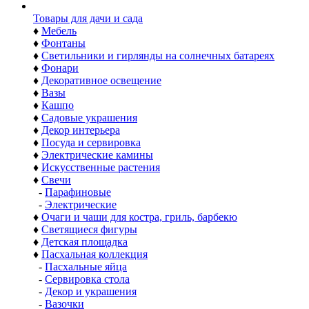
Товары для дачи и сада
♦
Мебель
♦
Фонтаны
♦
Светильники и гирлянды на солнечных батареях
♦
Фонари
♦
Декоративное освещение
♦
Вазы
♦
Кашпо
♦
Садовые украшения
♦
Декор интерьера
♦
Посуда и сервировка
♦
Электрические камины
♦
Искусственные растения
♦
Свечи
-
Парафиновые
-
Электрические
♦
Очаги и чаши для костра, гриль, барбекю
♦
Светящиеся фигуры
♦
Детская площадка
♦
Пасхальная коллекция
-
Пасхальные яйца
-
Сервировка стола
-
Декор и украшения
-
Вазочки