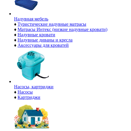
Надувная мебель
♦
Туристические надувные матрасы
♦
Матрасы Интекс (низкие надувные кровати)
♦
Надувные кровати
♦
Надувные диваны и кресла
♦
Аксессуары для кроватей
Насосы, картриджи
♦
Насосы
♦
Картриджи