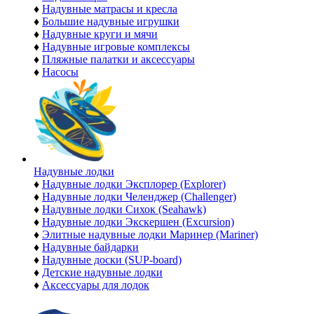
♦
Надувные матрасы и кресла
♦
Большие надувные игрушки
♦
Надувные круги и мячи
♦
Надувные игровые комплексы
♦
Пляжные палатки и аксессуары
♦
Насосы
Надувные лодки
♦
Надувные лодки Эксплорер (Explorer)
♦
Надувные лодки Челенджер (Challenger)
♦
Надувные лодки Сихок (Seahawk)
♦
Надувные лодки Экскершен (Excursion)
♦
Элитные надувные лодки Маринер (Mariner)
♦
Надувные байдарки
♦
Надувные доски (SUP-board)
♦
Детские надувные лодки
♦
Аксессуары для лодок