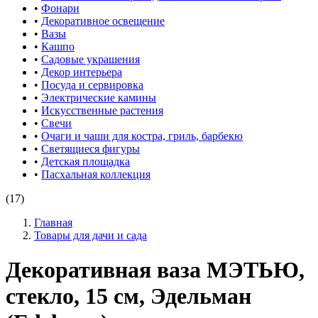
•
Фонари
•
Декоративное освещение
•
Вазы
•
Кашпо
•
Садовые украшения
•
Декор интерьера
•
Посуда и сервировка
•
Электрические камины
•
Искусственные растения
•
Свечи
•
Очаги и чаши для костра, гриль, барбекю
•
Светящиеся фигуры
•
Детская площадка
•
Пасхальная коллекция
(17)
Главная
Товары для дачи и сада
Декоративная ваза МЭТЬЮ,
стекло, 15 см, Эдельман