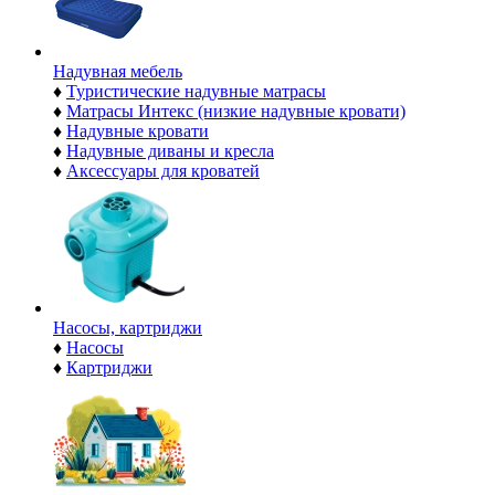
Надувная мебель
♦
Туристические надувные матрасы
♦
Матрасы Интекс (низкие надувные кровати)
♦
Надувные кровати
♦
Надувные диваны и кресла
♦
Аксессуары для кроватей
Насосы, картриджи
♦
Насосы
♦
Картриджи