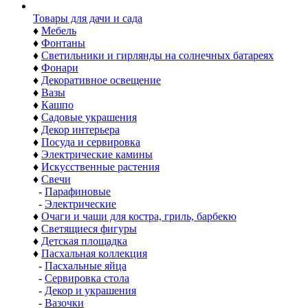
Товары для дачи и сада
♦
Мебель
♦
Фонтаны
♦
Светильники и гирлянды на солнечных батареях
♦
Фонари
♦
Декоративное освещение
♦
Вазы
♦
Кашпо
♦
Садовые украшения
♦
Декор интерьера
♦
Посуда и сервировка
♦
Электрические камины
♦
Искусственные растения
♦
Свечи
-
Парафиновые
-
Электрические
♦
Очаги и чаши для костра, гриль, барбекю
♦
Светящиеся фигуры
♦
Детская площадка
♦
Пасхальная коллекция
-
Пасхальные яйца
-
Сервировка стола
-
Декор и украшения
-
Вазочки