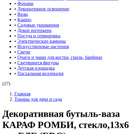
•
Фонари
•
Декоративное освещение
•
Вазы
•
Кашпо
•
Садовые украшения
•
Декор интерьера
•
Посуда и сервировка
•
Электрические камины
•
Искусственные растения
•
Свечи
•
Очаги и чаши для костра, гриль, барбекю
•
Светящиеся фигуры
•
Детская площадка
•
Пасхальная коллекция
(17)
Главная
Товары для дачи и сада
Декоративная бутыль-ваза
КАРАФ РОМБИ, стекло,13х6