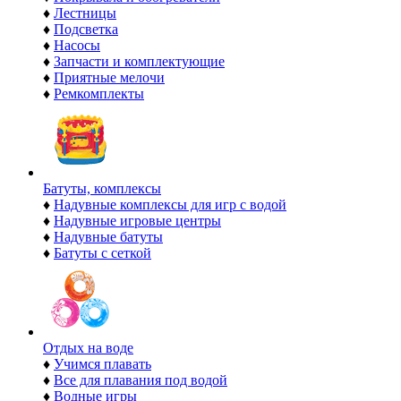
♦
Лестницы
♦
Подсветка
♦
Насосы
♦
Запчасти и комплектующие
♦
Приятные мелочи
♦
Ремкомплекты
Батуты, комплексы
♦
Надувные комплексы для игр с водой
♦
Надувные игровые центры
♦
Надувные батуты
♦
Батуты с сеткой
Отдых на воде
♦
Учимся плавать
♦
Все для плавания под водой
♦
Водные игры