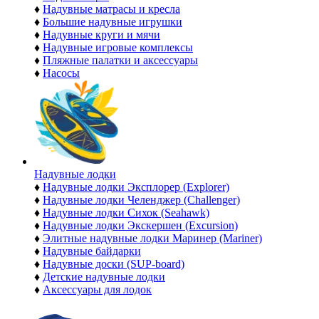
♦
Надувные матрасы и кресла
♦
Большие надувные игрушки
♦
Надувные круги и мячи
♦
Надувные игровые комплексы
♦
Пляжные палатки и аксессуары
♦
Насосы
Надувные лодки
♦
Надувные лодки Эксплорер (Explorer)
♦
Надувные лодки Челенджер (Challenger)
♦
Надувные лодки Сихок (Seahawk)
♦
Надувные лодки Экскершен (Excursion)
♦
Элитные надувные лодки Маринер (Mariner)
♦
Надувные байдарки
♦
Надувные доски (SUP-board)
♦
Детские надувные лодки
♦
Аксессуары для лодок