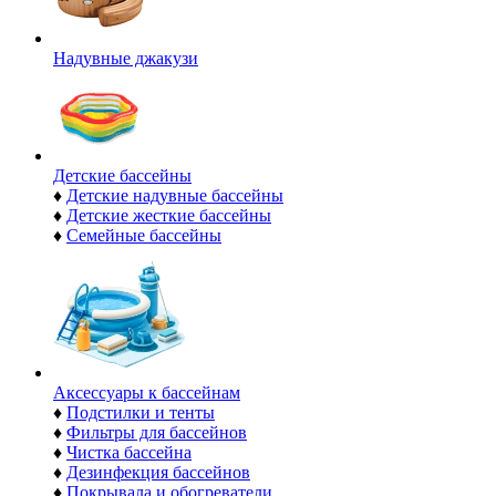
Надувные джакузи
Детские бассейны
♦
Детские надувные бассейны
♦
Детские жесткие бассейны
♦
Семейные бассейны
Аксессуары к бассейнам
♦
Подстилки и тенты
♦
Фильтры для бассейнов
♦
Чистка бассейна
♦
Дезинфекция бассейнов
♦
Покрывала и обогреватели