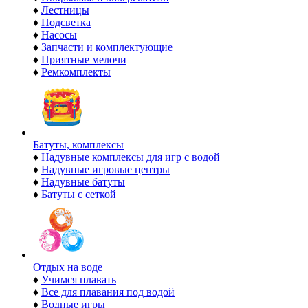
♦
Лестницы
♦
Подсветка
♦
Насосы
♦
Запчасти и комплектующие
♦
Приятные мелочи
♦
Ремкомплекты
Батуты, комплексы
♦
Надувные комплексы для игр с водой
♦
Надувные игровые центры
♦
Надувные батуты
♦
Батуты с сеткой
Отдых на воде
♦
Учимся плавать
♦
Все для плавания под водой
♦
Водные игры