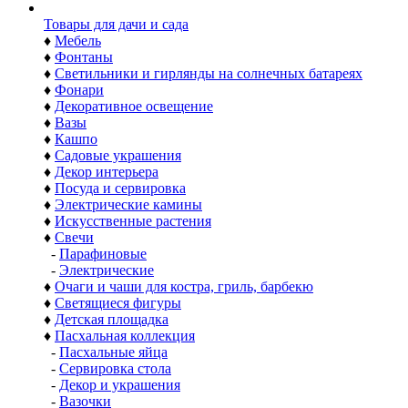
Товары для дачи и сада
♦
Мебель
♦
Фонтаны
♦
Светильники и гирлянды на солнечных батареях
♦
Фонари
♦
Декоративное освещение
♦
Вазы
♦
Кашпо
♦
Садовые украшения
♦
Декор интерьера
♦
Посуда и сервировка
♦
Электрические камины
♦
Искусственные растения
♦
Свечи
-
Парафиновые
-
Электрические
♦
Очаги и чаши для костра, гриль, барбекю
♦
Светящиеся фигуры
♦
Детская площадка
♦
Пасхальная коллекция
-
Пасхальные яйца
-
Сервировка стола
-
Декор и украшения
-
Вазочки