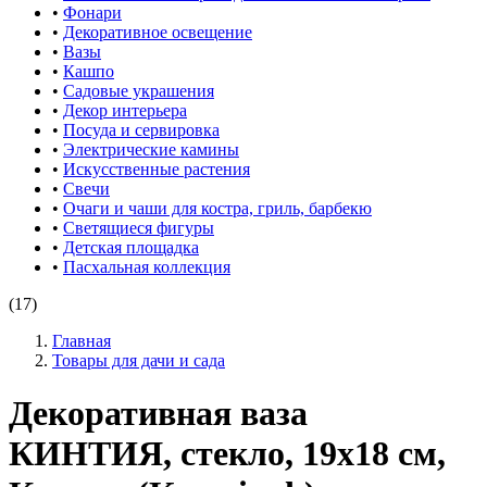
•
Фонари
•
Декоративное освещение
•
Вазы
•
Кашпо
•
Садовые украшения
•
Декор интерьера
•
Посуда и сервировка
•
Электрические камины
•
Искусственные растения
•
Свечи
•
Очаги и чаши для костра, гриль, барбекю
•
Светящиеся фигуры
•
Детская площадка
•
Пасхальная коллекция
(17)
Главная
Товары для дачи и сада
Декоративная ваза
КИНТИЯ, стекло, 19х18 см,