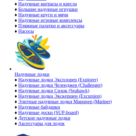
♦
Надувные матрасы и кресла
♦
Большие надувные игрушки
♦
Надувные круги и мячи
♦
Надувные игровые комплексы
♦
Пляжные палатки и аксессуары
♦
Насосы
Надувные лодки
♦
Надувные лодки Эксплорер (Explorer)
♦
Надувные лодки Челенджер (Challenger)
♦
Надувные лодки Сихок (Seahawk)
♦
Надувные лодки Экскершен (Excursion)
♦
Элитные надувные лодки Маринер (Mariner)
♦
Надувные байдарки
♦
Надувные доски (SUP-board)
♦
Детские надувные лодки
♦
Аксессуары для лодок