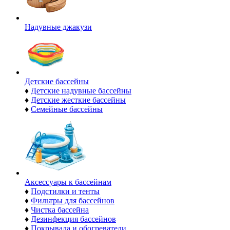
Надувные джакузи
Детские бассейны
♦
Детские надувные бассейны
♦
Детские жесткие бассейны
♦
Семейные бассейны
Аксессуары к бассейнам
♦
Подстилки и тенты
♦
Фильтры для бассейнов
♦
Чистка бассейна
♦
Дезинфекция бассейнов
♦
Покрывала и обогреватели