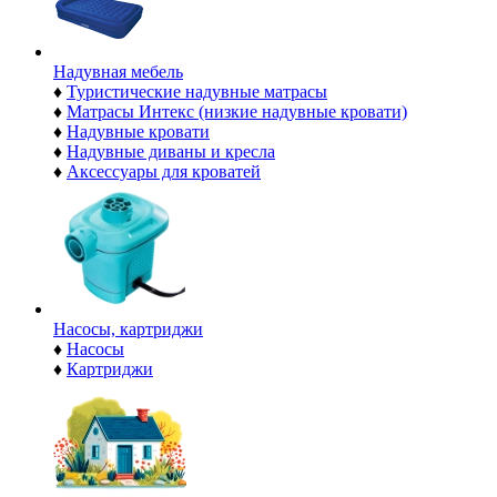
Надувная мебель
♦
Туристические надувные матрасы
♦
Матрасы Интекс (низкие надувные кровати)
♦
Надувные кровати
♦
Надувные диваны и кресла
♦
Аксессуары для кроватей
Насосы, картриджи
♦
Насосы
♦
Картриджи