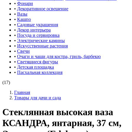
•
Фонари
•
Декоративное освещение
•
Вазы
•
Кашпо
•
Садовые украшения
•
Декор интерьера
•
Посуда и сервировка
•
Электрические камины
•
Искусственные растения
•
Свечи
•
Очаги и чаши для костра, гриль, барбекю
•
Светящиеся фигуры
•
Детская площадка
•
Пасхальная коллекция
(17)
Главная
Товары для дачи и сада
Стеклянная высокая ваза
КСАНДРА, янтарная, 37 см,