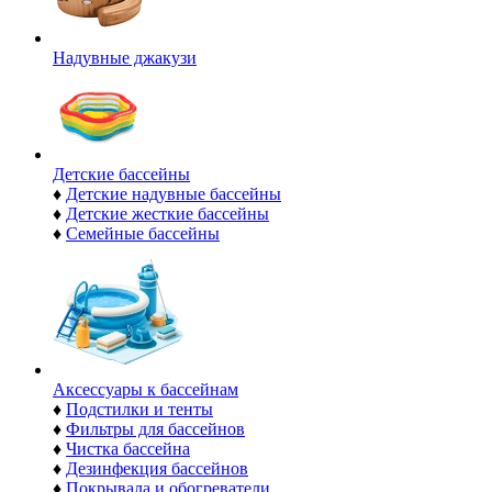
Надувные джакузи
Детские бассейны
♦
Детские надувные бассейны
♦
Детские жесткие бассейны
♦
Семейные бассейны
Аксессуары к бассейнам
♦
Подстилки и тенты
♦
Фильтры для бассейнов
♦
Чистка бассейна
♦
Дезинфекция бассейнов
♦
Покрывала и обогреватели