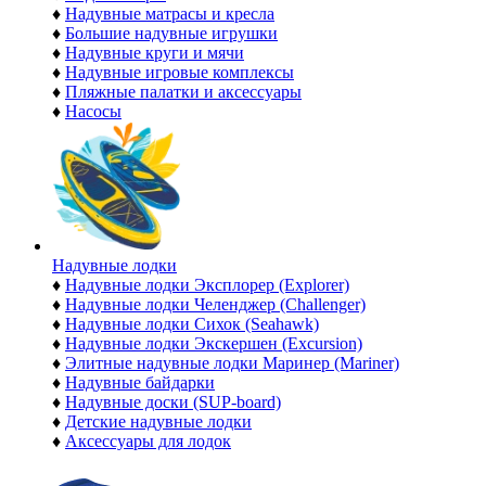
♦
Надувные матрасы и кресла
♦
Большие надувные игрушки
♦
Надувные круги и мячи
♦
Надувные игровые комплексы
♦
Пляжные палатки и аксессуары
♦
Насосы
Надувные лодки
♦
Надувные лодки Эксплорер (Explorer)
♦
Надувные лодки Челенджер (Challenger)
♦
Надувные лодки Сихок (Seahawk)
♦
Надувные лодки Экскершен (Excursion)
♦
Элитные надувные лодки Маринер (Mariner)
♦
Надувные байдарки
♦
Надувные доски (SUP-board)
♦
Детские надувные лодки
♦
Аксессуары для лодок