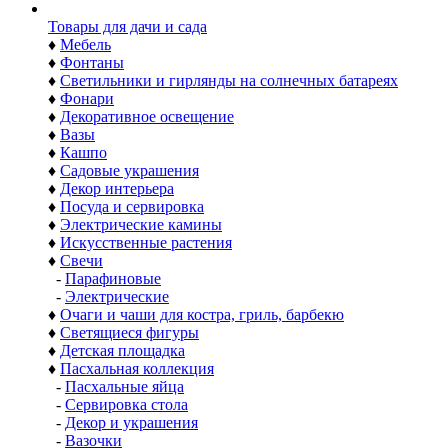
Товары для дачи и сада
♦
Мебель
♦
Фонтаны
♦
Светильники и гирлянды на солнечных батареях
♦
Фонари
♦
Декоративное освещение
♦
Вазы
♦
Кашпо
♦
Садовые украшения
♦
Декор интерьера
♦
Посуда и сервировка
♦
Электрические камины
♦
Искусственные растения
♦
Свечи
-
Парафиновые
-
Электрические
♦
Очаги и чаши для костра, гриль, барбекю
♦
Светящиеся фигуры
♦
Детская площадка
♦
Пасхальная коллекция
-
Пасхальные яйца
-
Сервировка стола
-
Декор и украшения
-
Вазочки