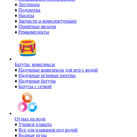
♦
Лестницы
♦
Подсветка
♦
Насосы
♦
Запчасти и комплектующие
♦
Приятные мелочи
♦
Ремкомплекты
Батуты, комплексы
♦
Надувные комплексы для игр с водой
♦
Надувные игровые центры
♦
Надувные батуты
♦
Батуты с сеткой
Отдых на воде
♦
Учимся плавать
♦
Все для плавания под водой
♦
Водные игры