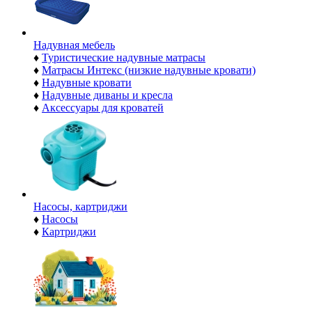
Надувная мебель
♦
Туристические надувные матрасы
♦
Матрасы Интекс (низкие надувные кровати)
♦
Надувные кровати
♦
Надувные диваны и кресла
♦
Аксессуары для кроватей
Насосы, картриджи
♦
Насосы
♦
Картриджи