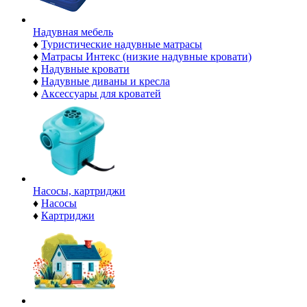
Надувная мебель
♦
Туристические надувные матрасы
♦
Матрасы Интекс (низкие надувные кровати)
♦
Надувные кровати
♦
Надувные диваны и кресла
♦
Аксессуары для кроватей
Насосы, картриджи
♦
Насосы
♦
Картриджи