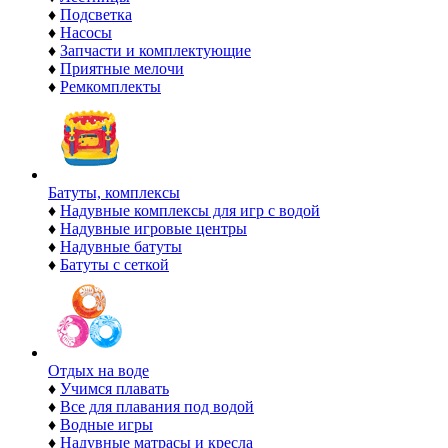
♦
Подсветка
♦
Насосы
♦
Запчасти и комплектующие
♦
Приятные мелочи
♦
Ремкомплекты
Батуты, комплексы
♦
Надувные комплексы для игр с водой
♦
Надувные игровые центры
♦
Надувные батуты
♦
Батуты с сеткой
Отдых на воде
♦
Учимся плавать
♦
Все для плавания под водой
♦
Водные игры
♦
Надувные матрасы и кресла