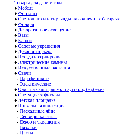
Товары для дачи и сада
♦
Мебель
♦
Фонтаны
♦
Светильники и гирлянды на солнечных батареях
♦
Фонари
♦
Декоративное освещение
♦
Вазы
♦
Кашпо
♦
Садовые украшения
♦
Декор интерьера
♦
Посуда и сервировка
♦
Электрические камины
♦
Искусственные растения
♦
Свечи
-
Парафиновые
-
Электрические
♦
Очаги и чаши для костра, гриль, барбекю
♦
Светящиеся фигуры
♦
Детская площадка
♦
Пасхальная коллекция
-
Пасхальные яйца
-
Сервировка стола
-
Декор и украшения
-
Вазочки
-
Цветы