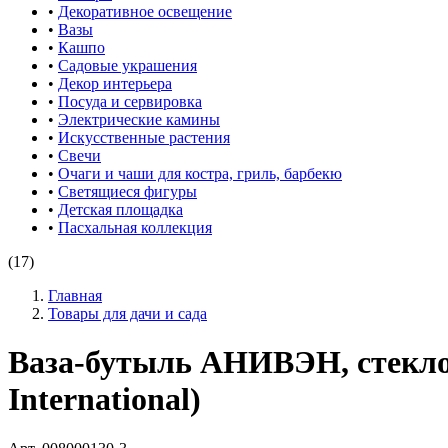
•
Декоративное освещение
•
Вазы
•
Кашпо
•
Садовые украшения
•
Декор интерьера
•
Посуда и сервировка
•
Электрические камины
•
Искусственные растения
•
Свечи
•
Очаги и чаши для костра, гриль, барбекю
•
Светящиеся фигуры
•
Детская площадка
•
Пасхальная коллекция
(17)
Главная
Товары для дачи и сада
Ваза-бутыль АНИВЭН, стекло
International)