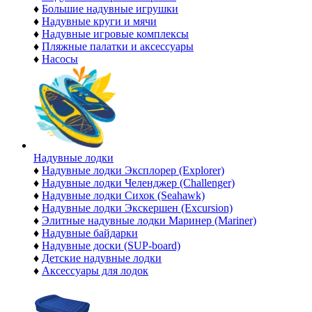
♦
Большие надувные игрушки
♦
Надувные круги и мячи
♦
Надувные игровые комплексы
♦
Пляжные палатки и аксессуары
♦
Насосы
Надувные лодки
♦
Надувные лодки Эксплорер (Explorer)
♦
Надувные лодки Челенджер (Challenger)
♦
Надувные лодки Сихок (Seahawk)
♦
Надувные лодки Экскершен (Excursion)
♦
Элитные надувные лодки Маринер (Mariner)
♦
Надувные байдарки
♦
Надувные доски (SUP-board)
♦
Детские надувные лодки
♦
Аксессуары для лодок