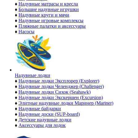
♦
Надувные матрасы и кресла
♦
Большие надувные игрушки
♦
Надувные круги и мячи
♦
Надувные игровые комплексы
♦
Пляжные палатки и аксессуары
♦
Насосы
Надувные лодки
♦
Надувные лодки Эксплорер (Explorer)
♦
Надувные лодки Челенджер (Challenger)
♦
Надувные лодки Сихок (Seahawk)
♦
Надувные лодки Экскершен (Excursion)
♦
Элитные надувные лодки Маринер (Mariner)
♦
Надувные байдарки
♦
Надувные доски (SUP-board)
♦
Детские надувные лодки
♦
Аксессуары для лодок