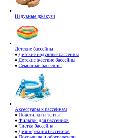
Надувные джакузи
Детские бассейны
♦
Детские надувные бассейны
♦
Детские жесткие бассейны
♦
Семейные бассейны
Аксессуары к бассейнам
♦
Подстилки и тенты
♦
Фильтры для бассейнов
♦
Чистка бассейна
♦
Дезинфекция бассейнов
♦
Покрывала и обогреватели