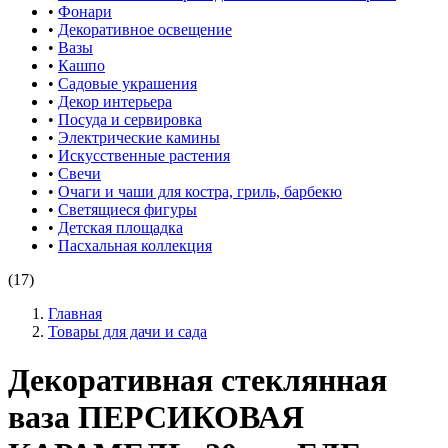
•
Фонари
•
Декоративное освещение
•
Вазы
•
Кашпо
•
Садовые украшения
•
Декор интерьера
•
Посуда и сервировка
•
Электрические камины
•
Искусственные растения
•
Свечи
•
Очаги и чаши для костра, гриль, барбекю
•
Светящиеся фигуры
•
Детская площадка
•
Пасхальная коллекция
(17)
Главная
Товары для дачи и сада
Декоративная стеклянная
ваза ПЕРСИКОВАЯ