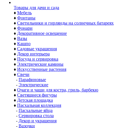
Товары для дачи и сада
♦
Мебель
♦
Фонтаны
♦
Светильники и гирлянды на солнечных батареях
♦
Фонари
♦
Декоративное освещение
♦
Вазы
♦
Кашпо
♦
Садовые украшения
♦
Декор интерьера
♦
Посуда и сервировка
♦
Электрические камины
♦
Искусственные растения
♦
Свечи
-
Парафиновые
-
Электрические
♦
Очаги и чаши для костра, гриль, барбекю
♦
Светящиеся фигуры
♦
Детская площадка
♦
Пасхальная коллекция
-
Пасхальные яйца
-
Сервировка стола
-
Декор и украшения
-
Вазочки