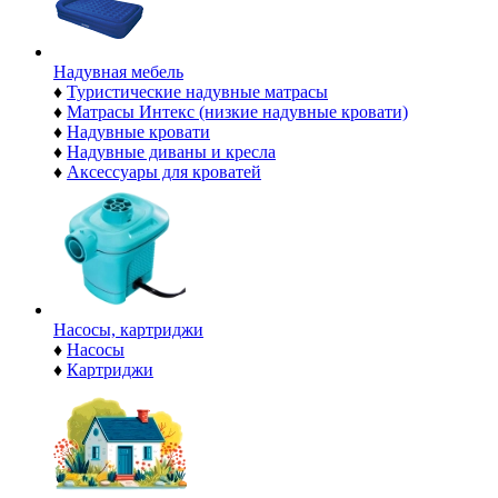
Надувная мебель
♦
Туристические надувные матрасы
♦
Матрасы Интекс (низкие надувные кровати)
♦
Надувные кровати
♦
Надувные диваны и кресла
♦
Аксессуары для кроватей
Насосы, картриджи
♦
Насосы
♦
Картриджи