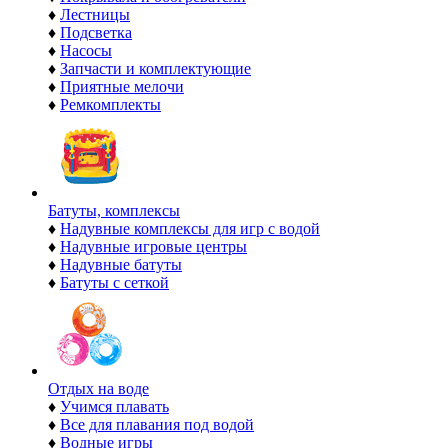
♦
Лестницы
♦
Подсветка
♦
Насосы
♦
Запчасти и комплектующие
♦
Приятные мелочи
♦
Ремкомплекты
Батуты, комплексы
♦
Надувные комплексы для игр с водой
♦
Надувные игровые центры
♦
Надувные батуты
♦
Батуты с сеткой
Отдых на воде
♦
Учимся плавать
♦
Все для плавания под водой
♦
Водные игры