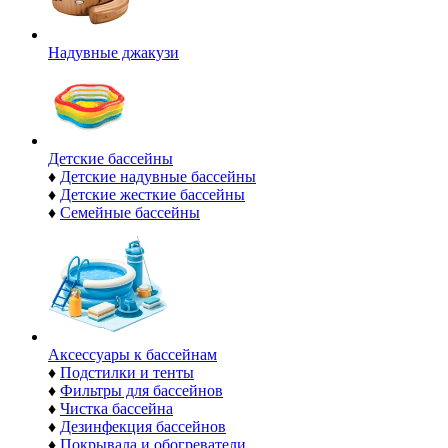
Надувные джакузи
Детские бассейны
♦
Детские надувные бассейны
♦
Детские жесткие бассейны
♦
Семейные бассейны
Аксессуары к бассейнам
♦
Подстилки и тенты
♦
Фильтры для бассейнов
♦
Чистка бассейна
♦
Дезинфекция бассейнов
♦
Покрывала и обогреватели