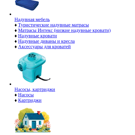
Надувная мебель
♦
Туристические надувные матрасы
♦
Матрасы Интекс (низкие надувные кровати)
♦
Надувные кровати
♦
Надувные диваны и кресла
♦
Аксессуары для кроватей
Насосы, картриджи
♦
Насосы
♦
Картриджи