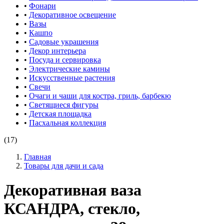
•
Фонари
•
Декоративное освещение
•
Вазы
•
Кашпо
•
Садовые украшения
•
Декор интерьера
•
Посуда и сервировка
•
Электрические камины
•
Искусственные растения
•
Свечи
•
Очаги и чаши для костра, гриль, барбекю
•
Светящиеся фигуры
•
Детская площадка
•
Пасхальная коллекция
(17)
Главная
Товары для дачи и сада
Декоративная ваза
КСАНДРА, стекло,