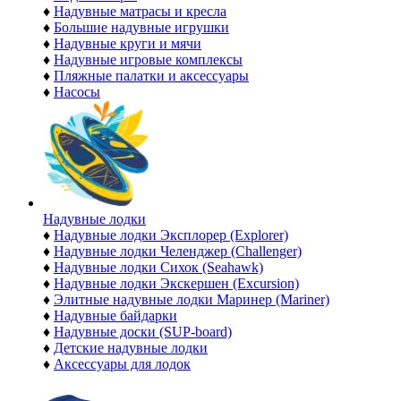
♦
Надувные матрасы и кресла
♦
Большие надувные игрушки
♦
Надувные круги и мячи
♦
Надувные игровые комплексы
♦
Пляжные палатки и аксессуары
♦
Насосы
Надувные лодки
♦
Надувные лодки Эксплорер (Explorer)
♦
Надувные лодки Челенджер (Challenger)
♦
Надувные лодки Сихок (Seahawk)
♦
Надувные лодки Экскершен (Excursion)
♦
Элитные надувные лодки Маринер (Mariner)
♦
Надувные байдарки
♦
Надувные доски (SUP-board)
♦
Детские надувные лодки
♦
Аксессуары для лодок