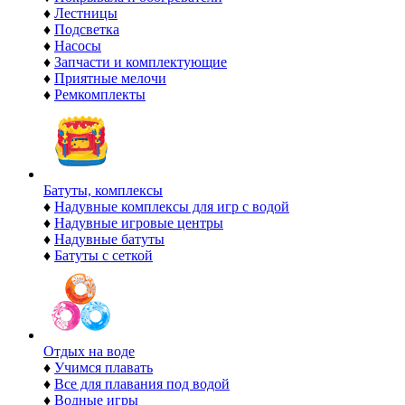
♦
Лестницы
♦
Подсветка
♦
Насосы
♦
Запчасти и комплектующие
♦
Приятные мелочи
♦
Ремкомплекты
Батуты, комплексы
♦
Надувные комплексы для игр с водой
♦
Надувные игровые центры
♦
Надувные батуты
♦
Батуты с сеткой
Отдых на воде
♦
Учимся плавать
♦
Все для плавания под водой
♦
Водные игры