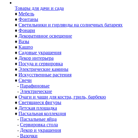
Товары для дачи и сада
♦
Мебель
♦
Фонтаны
♦
Светильники и гирлянды на солнечных батареях
♦
Фонари
♦
Декоративное освещение
♦
Вазы
♦
Кашпо
♦
Садовые украшения
♦
Декор интерьера
♦
Посуда и сервировка
♦
Электрические камины
♦
Искусственные растения
♦
Свечи
-
Парафиновые
-
Электрические
♦
Очаги и чаши для костра, гриль, барбекю
♦
Светящиеся фигуры
♦
Детская площадка
♦
Пасхальная коллекция
-
Пасхальные яйца
-
Сервировка стола
-
Декор и украшения
-
Вазочки