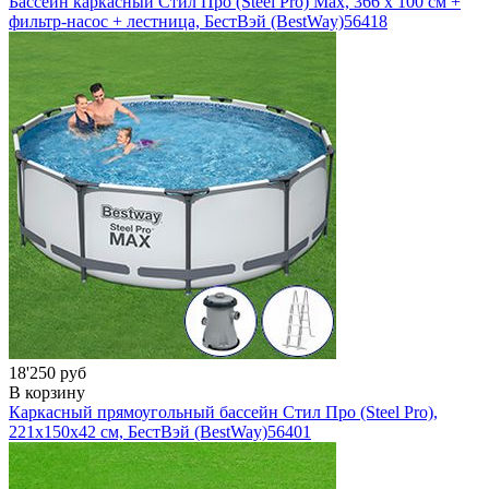
Бассейн каркасный Стил Про (Steel Pro) Мах, 366 х 100 см +
фильтр-насос + лестница, БестВэй (BestWay)
56418
18'250 руб
В корзину
Каркасный прямоугольный бассейн Стил Про (Steel Pro),
221х150x42 см, БестВэй (BestWay)
56401