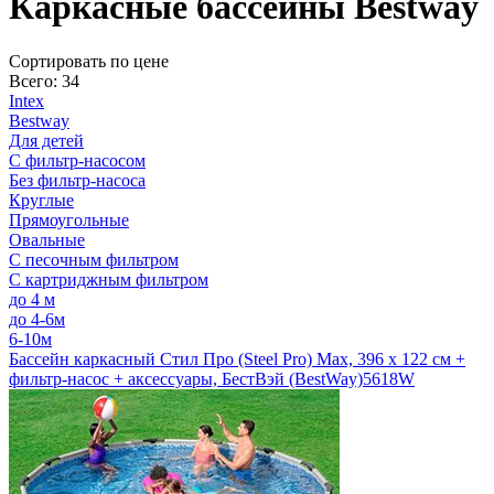
Каркасные бассейны Bestway
Cортировать по цене
Всего: 34
Intex
Bestway
Для детей
С фильтр-насосом
Без фильтр-насоса
Круглые
Прямоугольные
Овальные
С песочным фильтром
С картриджным фильтром
до 4 м
до 4-6м
6-10м
Бассейн каркасный Стил Про (Steel Pro) Мах, 396 х 122 см +
фильтр-насос + аксессуары, БестВэй (BestWay)
5618W