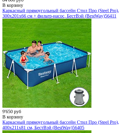
В корзину
Каркасный прямоугольный бассейн Стил Про (Steel Pro),
300х201x66 см + фильтр-насос, БестВэй (BestWay)
56411
9'650 руб
В корзину
Каркасный прямоугольный бассейн Стил Про (Steel Pro),
400х211x81 см, БестВэй (BestWay)
56405