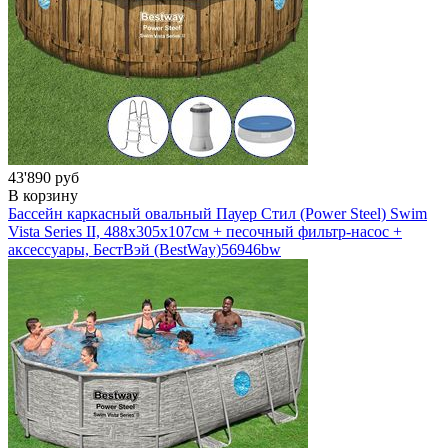
43'890 руб
В корзину
Бассейн каркасный овальный Пауер Стил (Power Steel) Swim
Vista Series II, 488х305х107см + песочный фильтр-насос +
аксессуары, БестВэй (BestWay)
56946bw