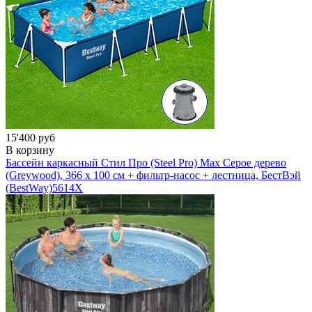
15'400 руб
В корзину
Бассейн каркасный Стил Про (Steel Pro) Мах Серое дерево
(Greywood), 366 х 100 см + фильтр-насос + лестница, БестВэй
(BestWay)
5614X