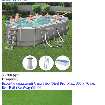
53'300 руб
В корзину
Бассейн каркасный Стил Про (Steel Pro) Мах, 305 х 76 см,
БестВэй (BestWay)
56406