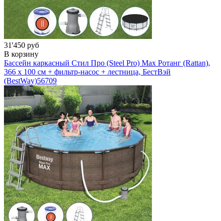
31'450 руб
В корзину
Бассейн каркасный Стил Про (Steel Pro) Мах Ротанг (Rattan),
366 х 100 см + фильтр-насос + лестница, БестВэй
(BestWay)
56709