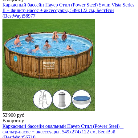
Каркасный бассейн Пауер Стил (Power Steel) Swim Vista Series
II + фильтр-насос + аксессуары, 549x122 см, БестВэй
(BestWay)
56977
53'900 руб
В корзину
Каркасный бассейн овальный Пауер Стил (Power Steel) +
фильтр-насос + аксессуары, 549х274х122 см, БестВэй
(BestWay)
56710