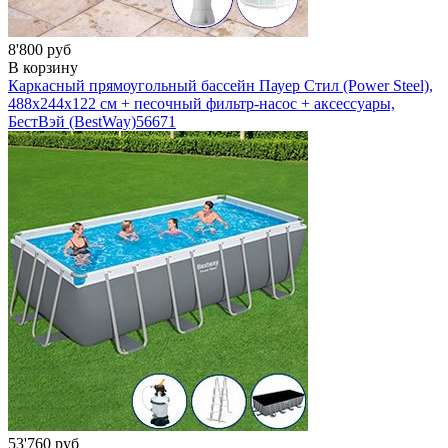
8'800 руб
В корзину
Каркасный прямоугольный бассейн Пауер Стил (Power Steel),
488х244х122 см + песочный фильтр-насос + аксессуары,
БестВэй (BestWay)
56671
53'760 руб