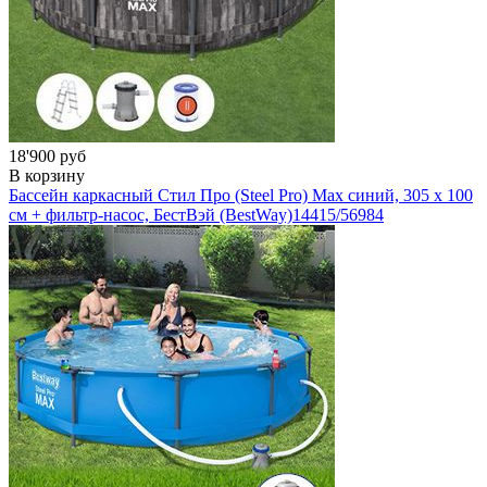
18'900 руб
В корзину
Бассейн каркасный Стил Про (Steel Pro) Мах синий, 305 х 100
см + фильтр-насос, БестВэй (BestWay)
14415/56984