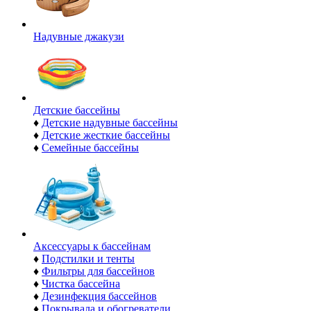
Надувные джакузи
Детские бассейны
♦
Детские надувные бассейны
♦
Детские жесткие бассейны
♦
Семейные бассейны
Аксессуары к бассейнам
♦
Подстилки и тенты
♦
Фильтры для бассейнов
♦
Чистка бассейна
♦
Дезинфекция бассейнов
♦
Покрывала и обогреватели