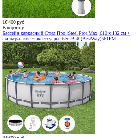
16'400 руб
В корзину
Бассейн каркасный Стил Про (Steel Pro) Мах, 610 х 132 см +
фильтр-насос + аксессуары, БестВэй (BestWay)
561FM
84'600 руб