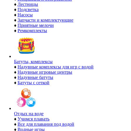
♦
Лестницы
♦
Подсветка
♦
Насосы
♦
Запчасти и комплектующие
♦
Приятные мелочи
♦
Ремкомплекты
Батуты, комплексы
♦
Надувные комплексы для игр с водой
♦
Надувные игровые центры
♦
Надувные батуты
♦
Батуты с сеткой
Отдых на воде
♦
Учимся плавать
♦
Все для плавания под водой
♦
Водные игры