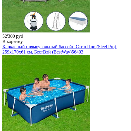
52'300 руб
В корзину
Каркасный прямоугольный бассейн Стил Про (Steel Pro),
259х170x61 см, БестВэй (BestWay)
56403