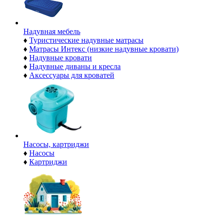
Надувная мебель
♦
Туристические надувные матрасы
♦
Матрасы Интекс (низкие надувные кровати)
♦
Надувные кровати
♦
Надувные диваны и кресла
♦
Аксессуары для кроватей
Насосы, картриджи
♦
Насосы
♦
Картриджи