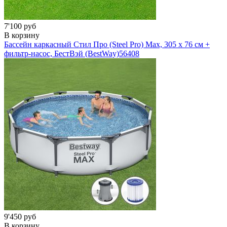
7'100 руб
В корзину
Бассейн каркасный Стил Про (Steel Pro) Мах, 305 х 76 см +
фильтр-насос, БестВэй (BestWay)
56408
9'450 руб
В корзину