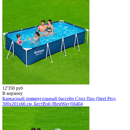
12'350 руб
В корзину
Каркасный прямоугольный бассейн Стил Про (Steel Pro),
300х201x66 см, БестВэй (BestWay)
56404