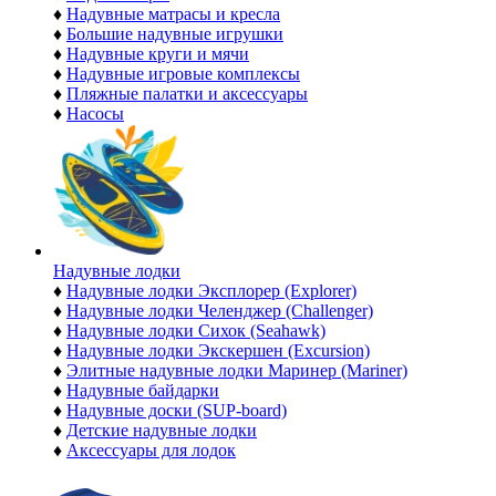
♦
Надувные матрасы и кресла
♦
Большие надувные игрушки
♦
Надувные круги и мячи
♦
Надувные игровые комплексы
♦
Пляжные палатки и аксессуары
♦
Насосы
Надувные лодки
♦
Надувные лодки Эксплорер (Explorer)
♦
Надувные лодки Челенджер (Challenger)
♦
Надувные лодки Сихок (Seahawk)
♦
Надувные лодки Экскершен (Excursion)
♦
Элитные надувные лодки Маринер (Mariner)
♦
Надувные байдарки
♦
Надувные доски (SUP-board)
♦
Детские надувные лодки
♦
Аксессуары для лодок