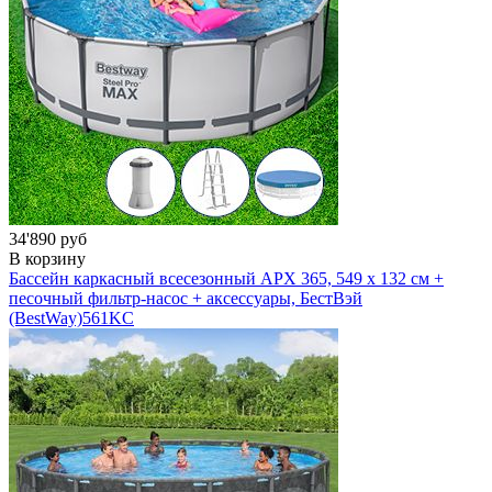
34'890 руб
В корзину
Бассейн каркасный всесезонный APX 365, 549 х 132 см +
песочный фильтр-насос + аксессуары, БестВэй
(BestWay)
561KC