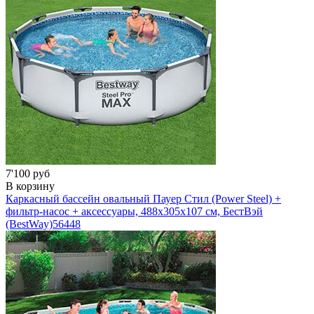
7'100 руб
В корзину
Каркасный бассейн овальный Пауер Стил (Power Steel) +
фильтр-насос + аксессуары, 488х305х107 см, БестВэй
(BestWay)
56448