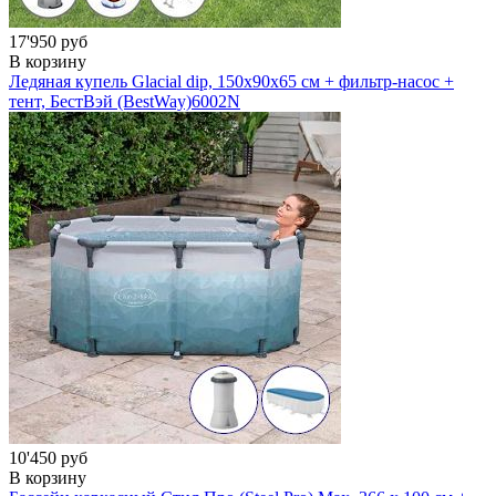
17'950 руб
В корзину
Ледяная купель Glacial dip, 150x90х65 см + фильтр-насос +
тент, БестВэй (BestWay)
6002N
10'450 руб
В корзину