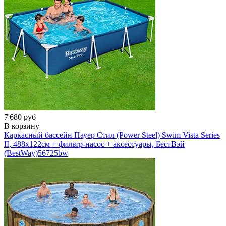
7'680 руб
В корзину
Каркасный бассейн Пауер Стил (Power Steel) Swim Vista Series
II, 488х122см + фильтр-насос + аксессуары, БестВэй
(BestWay)
56725bw