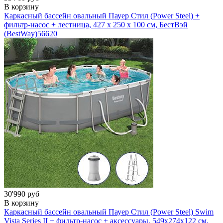
В корзину
Каркасный бассейн овальный Пауер Стил (Power Steel) +
фильтр-насос + лестница, 427 х 250 х 100 см, БестВэй
(BestWay)
56620
30'990 руб
В корзину
Каркасный бассейн овальный Пауер Стил (Power Steel) Swim
Vista Series II + фильтр-насос + аксессуары, 549х274х122 см,