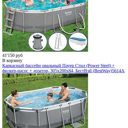
41'150 руб
В корзину
Каркасный бассейн овальный Пауер Стил (Power Steel) +
фильтр-насос + дозатор, 305x200x84, БестВэй (BestWay)
5614A