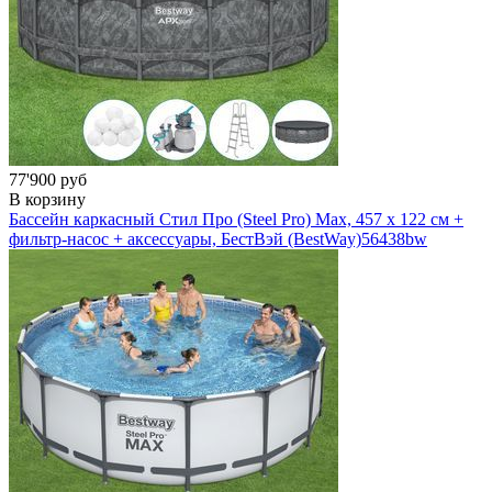
77'900 руб
В корзину
Бассейн каркасный Стил Про (Steel Pro) Мах, 457 х 122 см +
фильтр-насос + аксессуары, БестВэй (BestWay)
56438bw