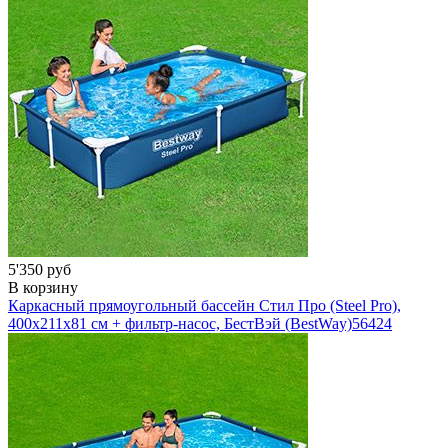
5'350 руб
В корзину
Каркасный прямоугольный бассейн Стил Про (Steel Pro),
400х211x81 см + фильтр-насос, БестВэй (BestWay)
56424