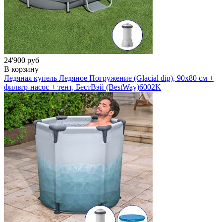
24'900 руб
В корзину
Ледяная купель Ледяное Погружение (Glacial dip), 90х80 см +
фильтр-насос + тент, БестВэй (BestWay)
6002K