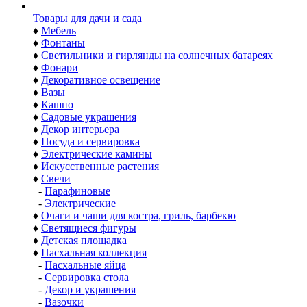
Товары для дачи и сада
♦
Мебель
♦
Фонтаны
♦
Светильники и гирлянды на солнечных батареях
♦
Фонари
♦
Декоративное освещение
♦
Вазы
♦
Кашпо
♦
Садовые украшения
♦
Декор интерьера
♦
Посуда и сервировка
♦
Электрические камины
♦
Искусственные растения
♦
Свечи
-
Парафиновые
-
Электрические
♦
Очаги и чаши для костра, гриль, барбекю
♦
Светящиеся фигуры
♦
Детская площадка
♦
Пасхальная коллекция
-
Пасхальные яйца
-
Сервировка стола
-
Декор и украшения
-
Вазочки