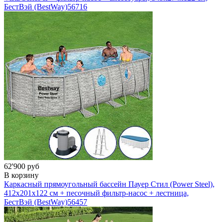
БестВэй (BestWay)
56716
62'900 руб
В корзину
Каркасный прямоугольный бассейн Пауер Стил (Power Steel),
412х201х122 см + песочный фильтр-насос + лестница,
БестВэй (BestWay)
56457