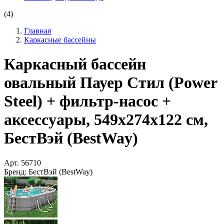
(4)
Главная
Каркасные бассейны
Каркасный бассейн
овальный Пауер Стил (Power
Steel) + фильтр-насос +
аксессуары, 549х274х122 см,
БестВэй (BestWay)
Арт.
56710
Бренд:
БестВэй (BestWay)