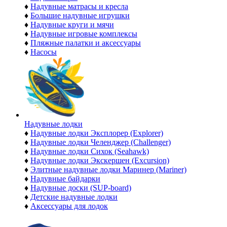
♦
Надувные матрасы и кресла
♦
Большие надувные игрушки
♦
Надувные круги и мячи
♦
Надувные игровые комплексы
♦
Пляжные палатки и аксессуары
♦
Насосы
Надувные лодки
♦
Надувные лодки Эксплорер (Explorer)
♦
Надувные лодки Челенджер (Challenger)
♦
Надувные лодки Сихок (Seahawk)
♦
Надувные лодки Экскершен (Excursion)
♦
Элитные надувные лодки Маринер (Mariner)
♦
Надувные байдарки
♦
Надувные доски (SUP-board)
♦
Детские надувные лодки
♦
Аксессуары для лодок