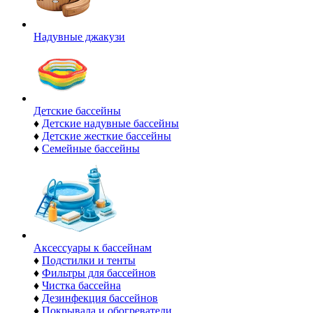
Надувные джакузи
Детские бассейны
♦
Детские надувные бассейны
♦
Детские жесткие бассейны
♦
Семейные бассейны
Аксессуары к бассейнам
♦
Подстилки и тенты
♦
Фильтры для бассейнов
♦
Чистка бассейна
♦
Дезинфекция бассейнов
♦
Покрывала и обогреватели