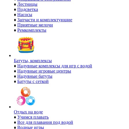
♦
Лестницы
♦
Подсветка
♦
Насосы
♦
Запчасти и комплектующие
♦
Приятные мелочи
♦
Ремкомплекты
Батуты, комплексы
♦
Надувные комплексы для игр с водой
♦
Надувные игровые центры
♦
Надувные батуты
♦
Батуты с сеткой
Отдых на воде
♦
Учимся плавать
♦
Все для плавания под водой
♦
Водные игры