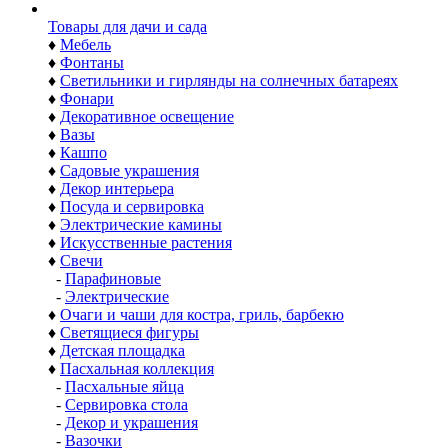
Товары для дачи и сада
♦
Мебель
♦
Фонтаны
♦
Светильники и гирлянды на солнечных батареях
♦
Фонари
♦
Декоративное освещение
♦
Вазы
♦
Кашпо
♦
Садовые украшения
♦
Декор интерьера
♦
Посуда и сервировка
♦
Электрические камины
♦
Искусственные растения
♦
Свечи
-
Парафиновые
-
Электрические
♦
Очаги и чаши для костра, гриль, барбекю
♦
Светящиеся фигуры
♦
Детская площадка
♦
Пасхальная коллекция
-
Пасхальные яйца
-
Сервировка стола
-
Декор и украшения
-
Вазочки