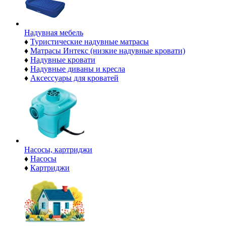
Надувная мебель
♦
Туристические надувные матрасы
♦
Матрасы Интекс (низкие надувные кровати)
♦
Надувные кровати
♦
Надувные диваны и кресла
♦
Аксессуары для кроватей
Насосы, картриджи
♦
Насосы
♦
Картриджи