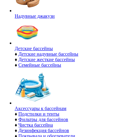
Надувные джакузи
Детские бассейны
♦
Детские надувные бассейны
♦
Детские жесткие бассейны
♦
Семейные бассейны
Аксессуары к бассейнам
♦
Подстилки и тенты
♦
Фильтры для бассейнов
♦
Чистка бассейна
♦
Дезинфекция бассейнов
♦
Покрывала и обогреватели