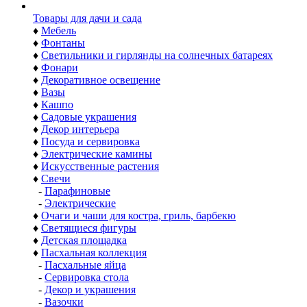
Товары для дачи и сада
♦
Мебель
♦
Фонтаны
♦
Светильники и гирлянды на солнечных батареях
♦
Фонари
♦
Декоративное освещение
♦
Вазы
♦
Кашпо
♦
Садовые украшения
♦
Декор интерьера
♦
Посуда и сервировка
♦
Электрические камины
♦
Искусственные растения
♦
Свечи
-
Парафиновые
-
Электрические
♦
Очаги и чаши для костра, гриль, барбекю
♦
Светящиеся фигуры
♦
Детская площадка
♦
Пасхальная коллекция
-
Пасхальные яйца
-
Сервировка стола
-
Декор и украшения
-
Вазочки