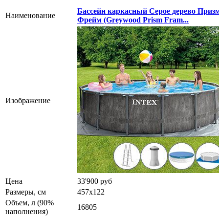
Бассейн каркасный Серое дерево Приз
Наименование
Фрейм (Greywood Prism Fram...
Изображение
Цена
33'900 руб
Размеры, см
457x122
Объем, л (90%
16805
наполнения)