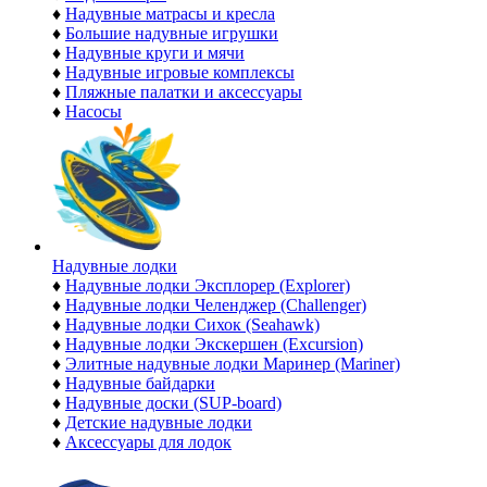
♦
Надувные матрасы и кресла
♦
Большие надувные игрушки
♦
Надувные круги и мячи
♦
Надувные игровые комплексы
♦
Пляжные палатки и аксессуары
♦
Насосы
Надувные лодки
♦
Надувные лодки Эксплорер (Explorer)
♦
Надувные лодки Челенджер (Challenger)
♦
Надувные лодки Сихок (Seahawk)
♦
Надувные лодки Экскершен (Excursion)
♦
Элитные надувные лодки Маринер (Mariner)
♦
Надувные байдарки
♦
Надувные доски (SUP-board)
♦
Детские надувные лодки
♦
Аксессуары для лодок