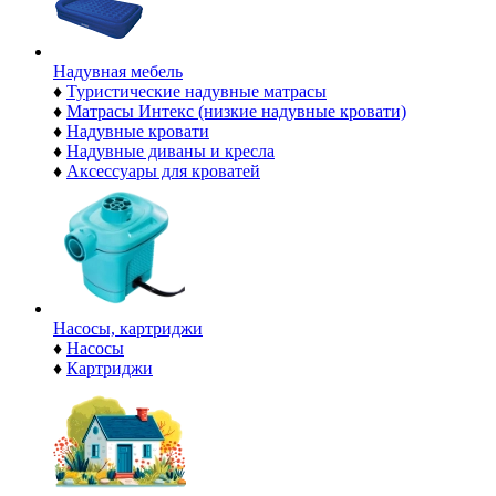
Надувная мебель
♦
Туристические надувные матрасы
♦
Матрасы Интекс (низкие надувные кровати)
♦
Надувные кровати
♦
Надувные диваны и кресла
♦
Аксессуары для кроватей
Насосы, картриджи
♦
Насосы
♦
Картриджи