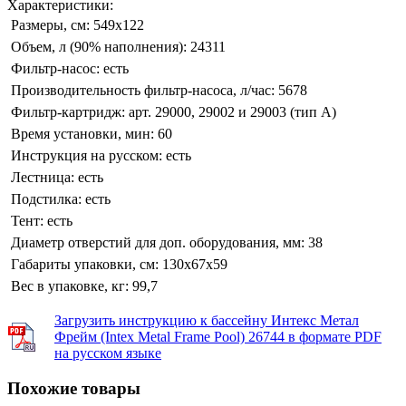
Характеристики:
Размеры, см:
549x122
Объем, л (90% наполнения):
24311
Фильтр-насос:
есть
Производительность фильтр-насоса, л/час:
5678
Фильтр-картридж:
арт. 29000, 29002 и 29003 (тип А)
Время установки, мин:
60
Инструкция на русском:
есть
Лестница:
есть
Подстилка:
есть
Тент:
есть
Диаметр отверстий для доп. оборудования, мм:
38
Габариты упаковки, см:
130х67х59
Вес в упаковке, кг:
99,7
Загрузить инструкцию к бассейну Интекс Метал
Фрейм (Intex Metal Frame Pool) 26744 в формате PDF
на русском языке
Похожие товары