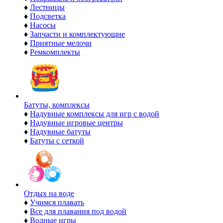
♦
Лестницы
♦
Подсветка
♦
Насосы
♦
Запчасти и комплектующие
♦
Приятные мелочи
♦
Ремкомплекты
Батуты, комплексы
♦
Надувные комплексы для игр с водой
♦
Надувные игровые центры
♦
Надувные батуты
♦
Батуты с сеткой
Отдых на воде
♦
Учимся плавать
♦
Все для плавания под водой
♦
Водные игры