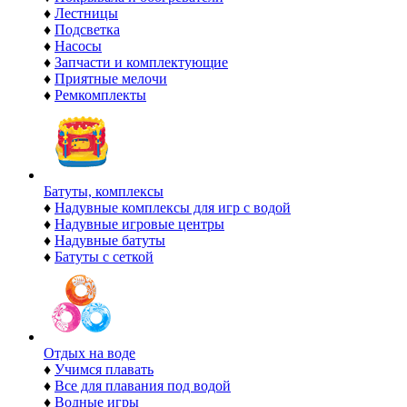
♦
Лестницы
♦
Подсветка
♦
Насосы
♦
Запчасти и комплектующие
♦
Приятные мелочи
♦
Ремкомплекты
Батуты, комплексы
♦
Надувные комплексы для игр с водой
♦
Надувные игровые центры
♦
Надувные батуты
♦
Батуты с сеткой
Отдых на воде
♦
Учимся плавать
♦
Все для плавания под водой
♦
Водные игры