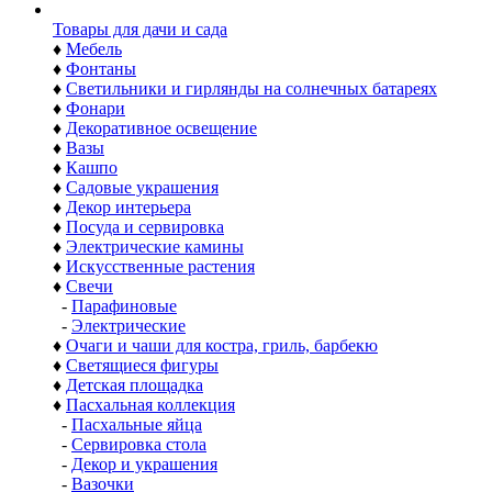
Товары для дачи и сада
♦
Мебель
♦
Фонтаны
♦
Светильники и гирлянды на солнечных батареях
♦
Фонари
♦
Декоративное освещение
♦
Вазы
♦
Кашпо
♦
Садовые украшения
♦
Декор интерьера
♦
Посуда и сервировка
♦
Электрические камины
♦
Искусственные растения
♦
Свечи
-
Парафиновые
-
Электрические
♦
Очаги и чаши для костра, гриль, барбекю
♦
Светящиеся фигуры
♦
Детская площадка
♦
Пасхальная коллекция
-
Пасхальные яйца
-
Сервировка стола
-
Декор и украшения
-
Вазочки