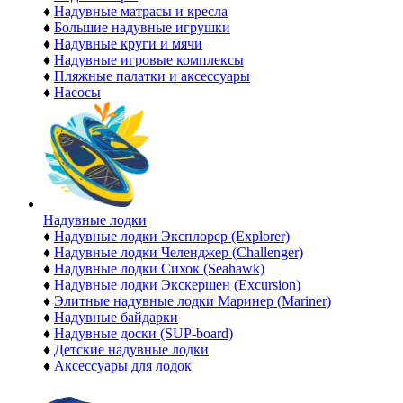
♦
Надувные матрасы и кресла
♦
Большие надувные игрушки
♦
Надувные круги и мячи
♦
Надувные игровые комплексы
♦
Пляжные палатки и аксессуары
♦
Насосы
Надувные лодки
♦
Надувные лодки Эксплорер (Explorer)
♦
Надувные лодки Челенджер (Challenger)
♦
Надувные лодки Сихок (Seahawk)
♦
Надувные лодки Экскершен (Excursion)
♦
Элитные надувные лодки Маринер (Mariner)
♦
Надувные байдарки
♦
Надувные доски (SUP-board)
♦
Детские надувные лодки
♦
Аксессуары для лодок