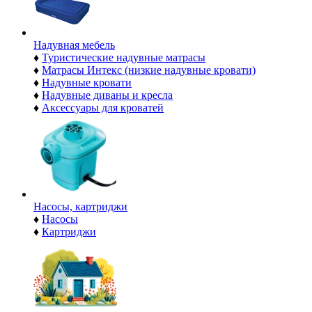
Надувная мебель
♦
Туристические надувные матрасы
♦
Матрасы Интекс (низкие надувные кровати)
♦
Надувные кровати
♦
Надувные диваны и кресла
♦
Аксессуары для кроватей
Насосы, картриджи
♦
Насосы
♦
Картриджи