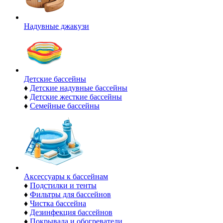
Надувные джакузи
Детские бассейны
♦
Детские надувные бассейны
♦
Детские жесткие бассейны
♦
Семейные бассейны
Аксессуары к бассейнам
♦
Подстилки и тенты
♦
Фильтры для бассейнов
♦
Чистка бассейна
♦
Дезинфекция бассейнов
♦
Покрывала и обогреватели