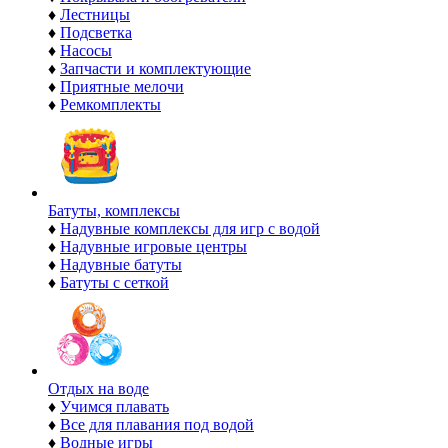
♦
Лестницы
♦
Подсветка
♦
Насосы
♦
Запчасти и комплектующие
♦
Приятные мелочи
♦
Ремкомплекты
Батуты, комплексы
♦
Надувные комплексы для игр с водой
♦
Надувные игровые центры
♦
Надувные батуты
♦
Батуты с сеткой
Отдых на воде
♦
Учимся плавать
♦
Все для плавания под водой
♦
Водные игры