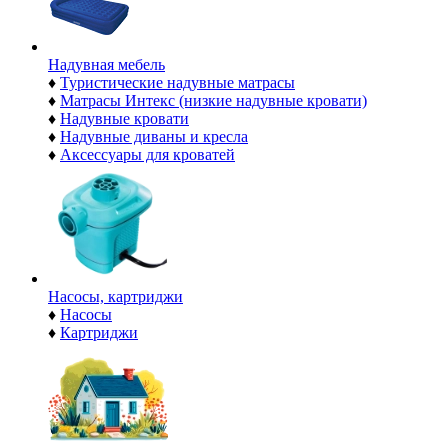
Надувная мебель
♦
Туристические надувные матрасы
♦
Матрасы Интекс (низкие надувные кровати)
♦
Надувные кровати
♦
Надувные диваны и кресла
♦
Аксессуары для кроватей
Насосы, картриджи
♦
Насосы
♦
Картриджи