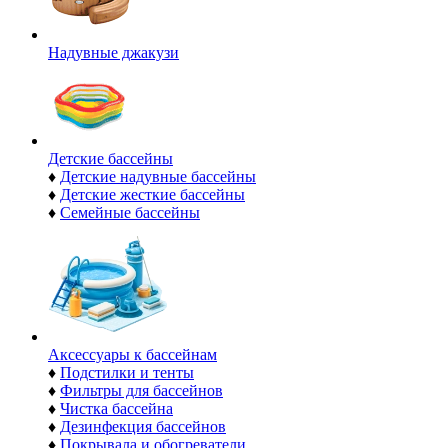
Надувные джакузи
Детские бассейны
♦
Детские надувные бассейны
♦
Детские жесткие бассейны
♦
Семейные бассейны
Аксессуары к бассейнам
♦
Подстилки и тенты
♦
Фильтры для бассейнов
♦
Чистка бассейна
♦
Дезинфекция бассейнов
♦
Покрывала и обогреватели