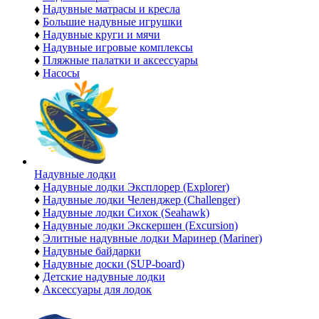
♦
Надувные матрасы и кресла
♦
Большие надувные игрушки
♦
Надувные круги и мячи
♦
Надувные игровые комплексы
♦
Пляжные палатки и аксессуары
♦
Насосы
Надувные лодки
♦
Надувные лодки Эксплорер (Explorer)
♦
Надувные лодки Челенджер (Challenger)
♦
Надувные лодки Сихок (Seahawk)
♦
Надувные лодки Экскершен (Excursion)
♦
Элитные надувные лодки Маринер (Mariner)
♦
Надувные байдарки
♦
Надувные доски (SUP-board)
♦
Детские надувные лодки
♦
Аксессуары для лодок