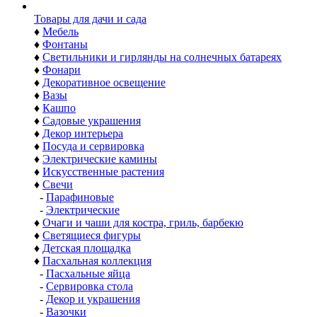
Товары для дачи и сада
♦
Мебель
♦
Фонтаны
♦
Светильники и гирлянды на солнечных батареях
♦
Фонари
♦
Декоративное освещение
♦
Вазы
♦
Кашпо
♦
Садовые украшения
♦
Декор интерьера
♦
Посуда и сервировка
♦
Электрические камины
♦
Искусственные растения
♦
Свечи
-
Парафиновые
-
Электрические
♦
Очаги и чаши для костра, гриль, барбекю
♦
Светящиеся фигуры
♦
Детская площадка
♦
Пасхальная коллекция
-
Пасхальные яйца
-
Сервировка стола
-
Декор и украшения
-
Вазочки