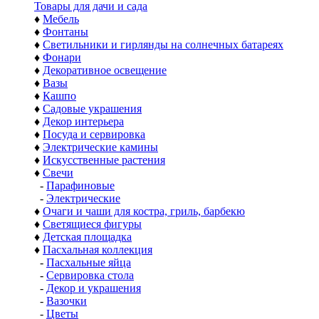
Товары для дачи и сада
♦
Мебель
♦
Фонтаны
♦
Светильники и гирлянды на солнечных батареях
♦
Фонари
♦
Декоративное освещение
♦
Вазы
♦
Кашпо
♦
Садовые украшения
♦
Декор интерьера
♦
Посуда и сервировка
♦
Электрические камины
♦
Искусственные растения
♦
Свечи
-
Парафиновые
-
Электрические
♦
Очаги и чаши для костра, гриль, барбекю
♦
Светящиеся фигуры
♦
Детская площадка
♦
Пасхальная коллекция
-
Пасхальные яйца
-
Сервировка стола
-
Декор и украшения
-
Вазочки
-
Цветы