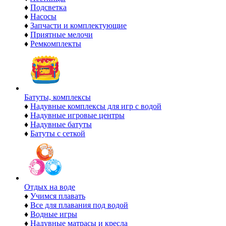
♦
Подсветка
♦
Насосы
♦
Запчасти и комплектующие
♦
Приятные мелочи
♦
Ремкомплекты
Батуты, комплексы
♦
Надувные комплексы для игр с водой
♦
Надувные игровые центры
♦
Надувные батуты
♦
Батуты с сеткой
Отдых на воде
♦
Учимся плавать
♦
Все для плавания под водой
♦
Водные игры
♦
Надувные матрасы и кресла