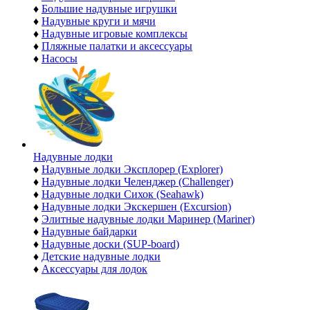
♦
Большие надувные игрушки
♦
Надувные круги и мячи
♦
Надувные игровые комплексы
♦
Пляжные палатки и аксессуары
♦
Насосы
Надувные лодки
♦
Надувные лодки Эксплорер (Explorer)
♦
Надувные лодки Челенджер (Challenger)
♦
Надувные лодки Сихок (Seahawk)
♦
Надувные лодки Экскершен (Excursion)
♦
Элитные надувные лодки Маринер (Mariner)
♦
Надувные байдарки
♦
Надувные доски (SUP-board)
♦
Детские надувные лодки
♦
Аксессуары для лодок