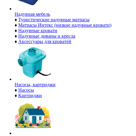
Надувная мебель
♦
Туристические надувные матрасы
♦
Матрасы Интекс (низкие надувные кровати)
♦
Надувные кровати
♦
Надувные диваны и кресла
♦
Аксессуары для кроватей
Насосы, картриджи
♦
Насосы
♦
Картриджи