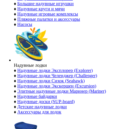
♦
Большие надувные игрушки
♦
Надувные круги и мячи
♦
Надувные игровые комплексы
♦
Пляжные палатки и аксессуары
♦
Насосы
Надувные лодки
♦
Надувные лодки Эксплорер (Explorer)
♦
Надувные лодки Челенджер (Challenger)
♦
Надувные лодки Сихок (Seahawk)
♦
Надувные лодки Экскершен (Excursion)
♦
Элитные надувные лодки Маринер (Mariner)
♦
Надувные байдарки
♦
Надувные доски (SUP-board)
♦
Детские надувные лодки
♦
Аксессуары для лодок