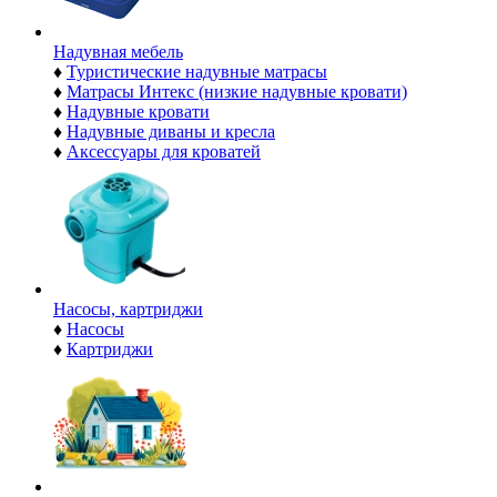
Надувная мебель
♦
Туристические надувные матрасы
♦
Матрасы Интекс (низкие надувные кровати)
♦
Надувные кровати
♦
Надувные диваны и кресла
♦
Аксессуары для кроватей
Насосы, картриджи
♦
Насосы
♦
Картриджи