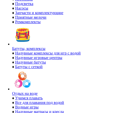
♦
Подсветка
♦
Насосы
♦
Запчасти и комплектующие
♦
Приятные мелочи
♦
Ремкомплекты
Батуты, комплексы
♦
Надувные комплексы для игр с водой
♦
Надувные игровые центры
♦
Надувные батуты
♦
Батуты с сеткой
Отдых на воде
♦
Учимся плавать
♦
Все для плавания под водой
♦
Водные игры
♦
Надувные матрасы и кресла