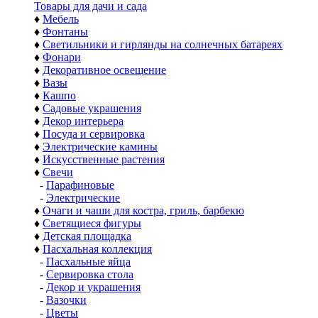
Товары для дачи и сада
♦
Мебель
♦
Фонтаны
♦
Светильники и гирлянды на солнечных батареях
♦
Фонари
♦
Декоративное освещение
♦
Вазы
♦
Кашпо
♦
Садовые украшения
♦
Декор интерьера
♦
Посуда и сервировка
♦
Электрические камины
♦
Искусственные растения
♦
Свечи
-
Парафиновые
-
Электрические
♦
Очаги и чаши для костра, гриль, барбекю
♦
Светящиеся фигуры
♦
Детская площадка
♦
Пасхальная коллекция
-
Пасхальные яйца
-
Сервировка стола
-
Декор и украшения
-
Вазочки
-
Цветы