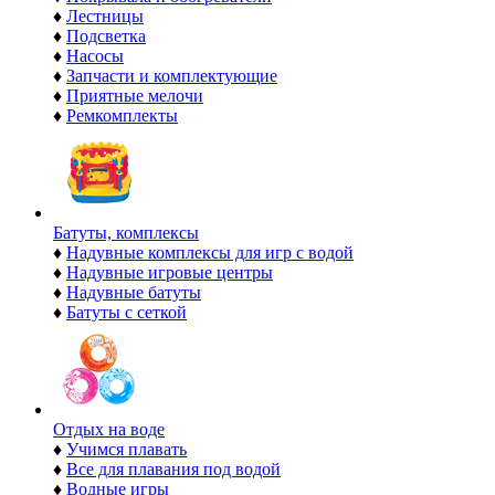
♦
Лестницы
♦
Подсветка
♦
Насосы
♦
Запчасти и комплектующие
♦
Приятные мелочи
♦
Ремкомплекты
Батуты, комплексы
♦
Надувные комплексы для игр с водой
♦
Надувные игровые центры
♦
Надувные батуты
♦
Батуты с сеткой
Отдых на воде
♦
Учимся плавать
♦
Все для плавания под водой
♦
Водные игры