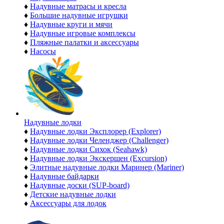
♦
Надувные матрасы и кресла
♦
Большие надувные игрушки
♦
Надувные круги и мячи
♦
Надувные игровые комплексы
♦
Пляжные палатки и аксессуары
♦
Насосы
Надувные лодки
♦
Надувные лодки Эксплорер (Explorer)
♦
Надувные лодки Челенджер (Challenger)
♦
Надувные лодки Сихок (Seahawk)
♦
Надувные лодки Экскершен (Excursion)
♦
Элитные надувные лодки Маринер (Mariner)
♦
Надувные байдарки
♦
Надувные доски (SUP-board)
♦
Детские надувные лодки
♦
Аксессуары для лодок