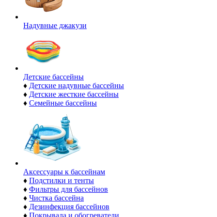
Надувные джакузи
Детские бассейны
♦
Детские надувные бассейны
♦
Детские жесткие бассейны
♦
Семейные бассейны
Аксессуары к бассейнам
♦
Подстилки и тенты
♦
Фильтры для бассейнов
♦
Чистка бассейна
♦
Дезинфекция бассейнов
♦
Покрывала и обогреватели