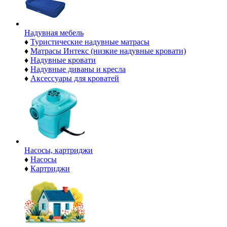
Надувная мебель
♦
Туристические надувные матрасы
♦
Матрасы Интекс (низкие надувные кровати)
♦
Надувные кровати
♦
Надувные диваны и кресла
♦
Аксессуары для кроватей
Насосы, картриджи
♦
Насосы
♦
Картриджи