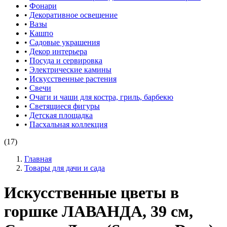
•
Фонари
•
Декоративное освещение
•
Вазы
•
Кашпо
•
Садовые украшения
•
Декор интерьера
•
Посуда и сервировка
•
Электрические камины
•
Искусственные растения
•
Свечи
•
Очаги и чаши для костра, гриль, барбекю
•
Светящиеся фигуры
•
Детская площадка
•
Пасхальная коллекция
(17)
Главная
Товары для дачи и сада
Искусственные цветы в
горшке ЛАВАНДА, 39 см,