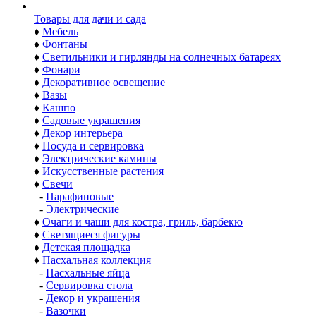
Товары для дачи и сада
♦
Мебель
♦
Фонтаны
♦
Светильники и гирлянды на солнечных батареях
♦
Фонари
♦
Декоративное освещение
♦
Вазы
♦
Кашпо
♦
Садовые украшения
♦
Декор интерьера
♦
Посуда и сервировка
♦
Электрические камины
♦
Искусственные растения
♦
Свечи
-
Парафиновые
-
Электрические
♦
Очаги и чаши для костра, гриль, барбекю
♦
Светящиеся фигуры
♦
Детская площадка
♦
Пасхальная коллекция
-
Пасхальные яйца
-
Сервировка стола
-
Декор и украшения
-
Вазочки