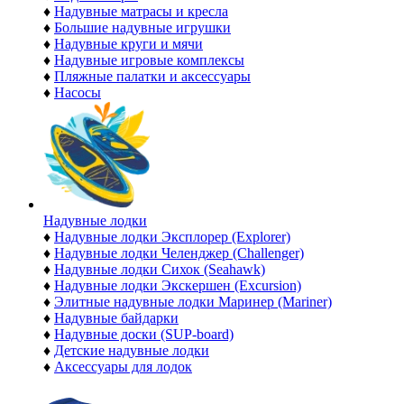
♦
Надувные матрасы и кресла
♦
Большие надувные игрушки
♦
Надувные круги и мячи
♦
Надувные игровые комплексы
♦
Пляжные палатки и аксессуары
♦
Насосы
Надувные лодки
♦
Надувные лодки Эксплорер (Explorer)
♦
Надувные лодки Челенджер (Challenger)
♦
Надувные лодки Сихок (Seahawk)
♦
Надувные лодки Экскершен (Excursion)
♦
Элитные надувные лодки Маринер (Mariner)
♦
Надувные байдарки
♦
Надувные доски (SUP-board)
♦
Детские надувные лодки
♦
Аксессуары для лодок