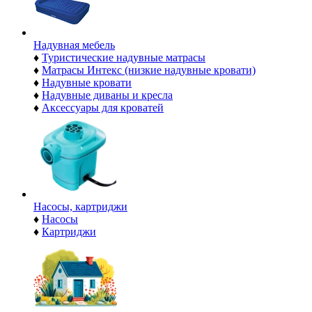
Надувная мебель
♦
Туристические надувные матрасы
♦
Матрасы Интекс (низкие надувные кровати)
♦
Надувные кровати
♦
Надувные диваны и кресла
♦
Аксессуары для кроватей
Насосы, картриджи
♦
Насосы
♦
Картриджи