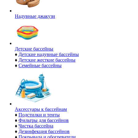
Надувные джакузи
Детские бассейны
♦
Детские надувные бассейны
♦
Детские жесткие бассейны
♦
Семейные бассейны
Аксессуары к бассейнам
♦
Подстилки и тенты
♦
Фильтры для бассейнов
♦
Чистка бассейна
♦
Дезинфекция бассейнов
♦
Покрывала и обогреватели