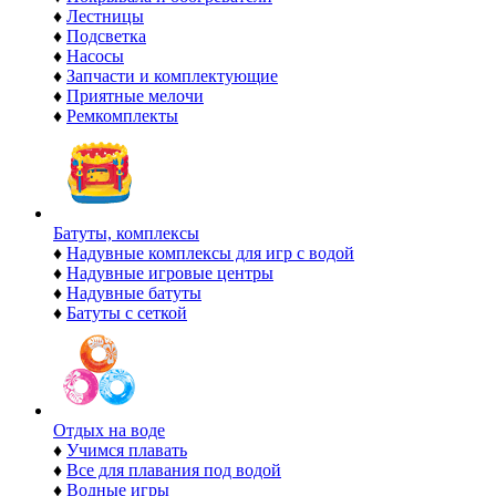
♦
Лестницы
♦
Подсветка
♦
Насосы
♦
Запчасти и комплектующие
♦
Приятные мелочи
♦
Ремкомплекты
Батуты, комплексы
♦
Надувные комплексы для игр с водой
♦
Надувные игровые центры
♦
Надувные батуты
♦
Батуты с сеткой
Отдых на воде
♦
Учимся плавать
♦
Все для плавания под водой
♦
Водные игры