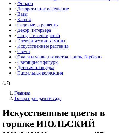
•
Фонари
•
Декоративное освещение
•
Вазы
•
Кашпо
•
Садовые украшения
•
Декор интерьера
•
Посуда и сервировка
•
Электрические камины
•
Искусственные растения
•
Свечи
•
Очаги и чаши для костра, гриль, барбекю
•
Светящиеся фигуры
•
Детская площадка
•
Пасхальная коллекция
(17)
Главная
Товары для дачи и сада
Искусственные цветы в
горшке ИЮЛЬСКИЙ