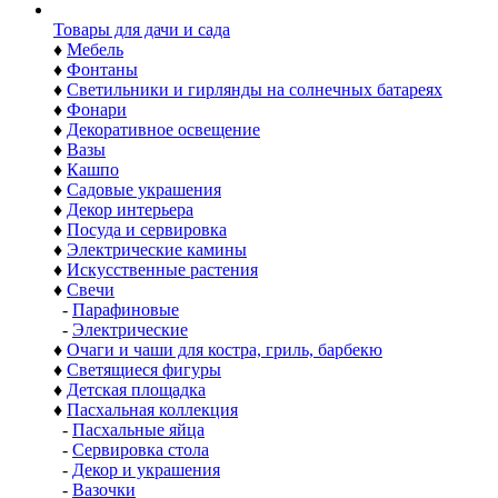
Товары для дачи и сада
♦
Мебель
♦
Фонтаны
♦
Светильники и гирлянды на солнечных батареях
♦
Фонари
♦
Декоративное освещение
♦
Вазы
♦
Кашпо
♦
Садовые украшения
♦
Декор интерьера
♦
Посуда и сервировка
♦
Электрические камины
♦
Искусственные растения
♦
Свечи
-
Парафиновые
-
Электрические
♦
Очаги и чаши для костра, гриль, барбекю
♦
Светящиеся фигуры
♦
Детская площадка
♦
Пасхальная коллекция
-
Пасхальные яйца
-
Сервировка стола
-
Декор и украшения
-
Вазочки