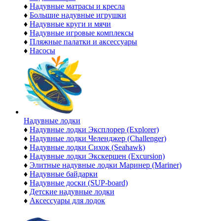
♦
Надувные матрасы и кресла
♦
Большие надувные игрушки
♦
Надувные круги и мячи
♦
Надувные игровые комплексы
♦
Пляжные палатки и аксессуары
♦
Насосы
Надувные лодки
♦
Надувные лодки Эксплорер (Explorer)
♦
Надувные лодки Челенджер (Challenger)
♦
Надувные лодки Сихок (Seahawk)
♦
Надувные лодки Экскершен (Excursion)
♦
Элитные надувные лодки Маринер (Mariner)
♦
Надувные байдарки
♦
Надувные доски (SUP-board)
♦
Детские надувные лодки
♦
Аксессуары для лодок