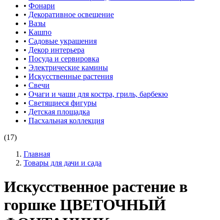
•
Фонари
•
Декоративное освещение
•
Вазы
•
Кашпо
•
Садовые украшения
•
Декор интерьера
•
Посуда и сервировка
•
Электрические камины
•
Искусственные растения
•
Свечи
•
Очаги и чаши для костра, гриль, барбекю
•
Светящиеся фигуры
•
Детская площадка
•
Пасхальная коллекция
(17)
Главная
Товары для дачи и сада
Искусственное растение в
горшке ЦВЕТОЧНЫЙ