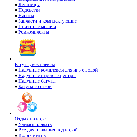
♦
Лестницы
♦
Подсветка
♦
Насосы
♦
Запчасти и комплектующие
♦
Приятные мелочи
♦
Ремкомплекты
Батуты, комплексы
♦
Надувные комплексы для игр с водой
♦
Надувные игровые центры
♦
Надувные батуты
♦
Батуты с сеткой
Отдых на воде
♦
Учимся плавать
♦
Все для плавания под водой
♦
Водные игры