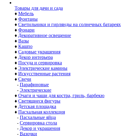
Товары для дачи и сада
♦
Мебель
♦
Фонтаны
♦
Светильники и гирлянды на солнечных батареях
♦
Фонари
♦
Декоративное освещение
♦
Вазы
♦
Кашпо
♦
Садовые украшения
♦
Декор интерьера
♦
Посуда и сервировка
♦
Электрические камины
♦
Искусственные растения
♦
Свечи
-
Парафиновые
-
Электрические
♦
Очаги и чаши для костра, гриль, барбекю
♦
Светящиеся фигуры
♦
Детская площадка
♦
Пасхальная коллекция
-
Пасхальные яйца
-
Сервировка стола
-
Декор и украшения
-
Вазочки