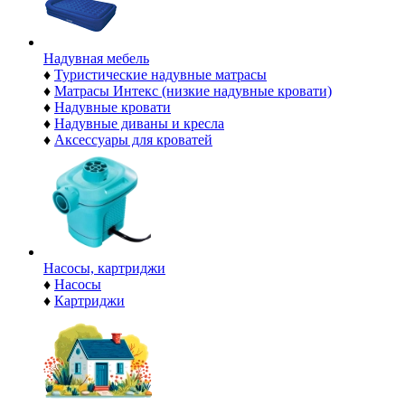
Надувная мебель
♦
Туристические надувные матрасы
♦
Матрасы Интекс (низкие надувные кровати)
♦
Надувные кровати
♦
Надувные диваны и кресла
♦
Аксессуары для кроватей
Насосы, картриджи
♦
Насосы
♦
Картриджи