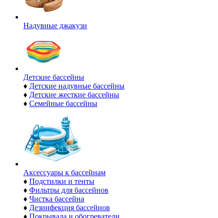
Надувные джакузи
Детские бассейны
♦
Детские надувные бассейны
♦
Детские жесткие бассейны
♦
Семейные бассейны
Аксессуары к бассейнам
♦
Подстилки и тенты
♦
Фильтры для бассейнов
♦
Чистка бассейна
♦
Дезинфекция бассейнов
♦
Покрывала и обогреватели