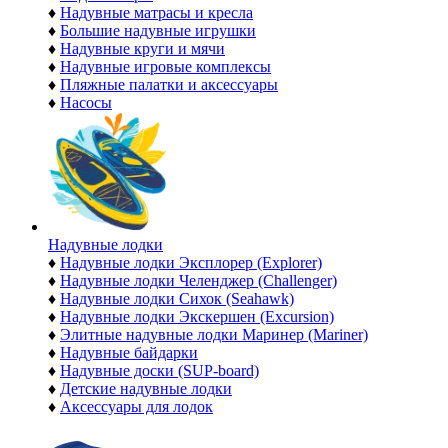
♦
Надувные матрасы и кресла
♦
Большие надувные игрушки
♦
Надувные круги и мячи
♦
Надувные игровые комплексы
♦
Пляжные палатки и аксессуары
♦
Насосы
Надувные лодки
♦
Надувные лодки Эксплорер (Explorer)
♦
Надувные лодки Челенджер (Challenger)
♦
Надувные лодки Сихок (Seahawk)
♦
Надувные лодки Экскершен (Excursion)
♦
Элитные надувные лодки Маринер (Mariner)
♦
Надувные байдарки
♦
Надувные доски (SUP-board)
♦
Детские надувные лодки
♦
Аксессуары для лодок