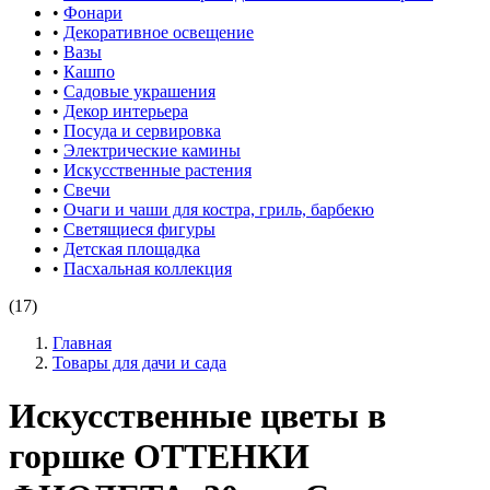
•
Фонари
•
Декоративное освещение
•
Вазы
•
Кашпо
•
Садовые украшения
•
Декор интерьера
•
Посуда и сервировка
•
Электрические камины
•
Искусственные растения
•
Свечи
•
Очаги и чаши для костра, гриль, барбекю
•
Светящиеся фигуры
•
Детская площадка
•
Пасхальная коллекция
(17)
Главная
Товары для дачи и сада
Искусственные цветы в
горшке ОТТЕНКИ