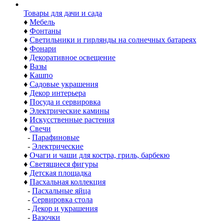
Товары для дачи и сада
♦
Мебель
♦
Фонтаны
♦
Светильники и гирлянды на солнечных батареях
♦
Фонари
♦
Декоративное освещение
♦
Вазы
♦
Кашпо
♦
Садовые украшения
♦
Декор интерьера
♦
Посуда и сервировка
♦
Электрические камины
♦
Искусственные растения
♦
Свечи
-
Парафиновые
-
Электрические
♦
Очаги и чаши для костра, гриль, барбекю
♦
Светящиеся фигуры
♦
Детская площадка
♦
Пасхальная коллекция
-
Пасхальные яйца
-
Сервировка стола
-
Декор и украшения
-
Вазочки