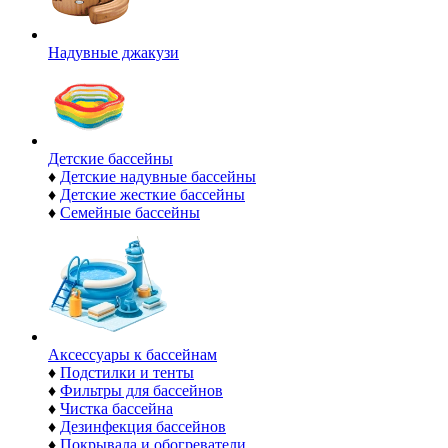
Надувные джакузи
Детские бассейны
♦
Детские надувные бассейны
♦
Детские жесткие бассейны
♦
Семейные бассейны
Аксессуары к бассейнам
♦
Подстилки и тенты
♦
Фильтры для бассейнов
♦
Чистка бассейна
♦
Дезинфекция бассейнов
♦
Покрывала и обогреватели