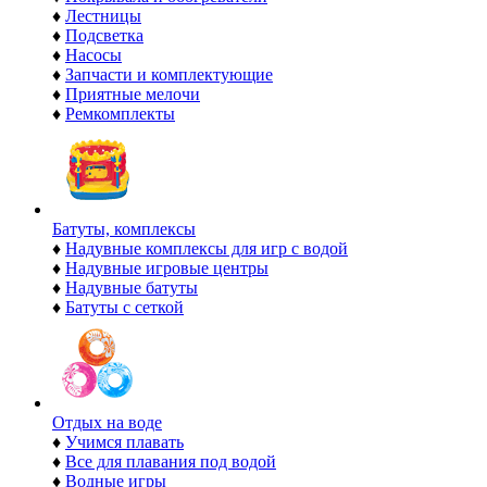
♦
Лестницы
♦
Подсветка
♦
Насосы
♦
Запчасти и комплектующие
♦
Приятные мелочи
♦
Ремкомплекты
Батуты, комплексы
♦
Надувные комплексы для игр с водой
♦
Надувные игровые центры
♦
Надувные батуты
♦
Батуты с сеткой
Отдых на воде
♦
Учимся плавать
♦
Все для плавания под водой
♦
Водные игры