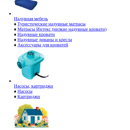
Надувная мебель
♦
Туристические надувные матрасы
♦
Матрасы Интекс (низкие надувные кровати)
♦
Надувные кровати
♦
Надувные диваны и кресла
♦
Аксессуары для кроватей
Насосы, картриджи
♦
Насосы
♦
Картриджи