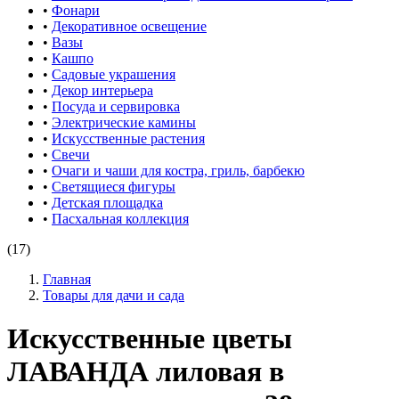
•
Фонари
•
Декоративное освещение
•
Вазы
•
Кашпо
•
Садовые украшения
•
Декор интерьера
•
Посуда и сервировка
•
Электрические камины
•
Искусственные растения
•
Свечи
•
Очаги и чаши для костра, гриль, барбекю
•
Светящиеся фигуры
•
Детская площадка
•
Пасхальная коллекция
(17)
Главная
Товары для дачи и сада
Искусственные цветы
ЛАВАНДА лиловая в