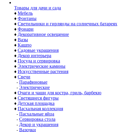
Товары для дачи и сада
♦
Мебель
♦
Фонтаны
♦
Светильники и гирлянды на солнечных батареях
♦
Фонари
♦
Декоративное освещение
♦
Вазы
♦
Кашпо
♦
Садовые украшения
♦
Декор интерьера
♦
Посуда и сервировка
♦
Электрические камины
♦
Искусственные растения
♦
Свечи
-
Парафиновые
-
Электрические
♦
Очаги и чаши для костра, гриль, барбекю
♦
Светящиеся фигуры
♦
Детская площадка
♦
Пасхальная коллекция
-
Пасхальные яйца
-
Сервировка стола
-
Декор и украшения
-
Вазочки