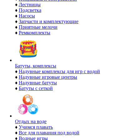
♦
Лестницы
♦
Подсветка
♦
Насосы
♦
Запчасти и комплектующие
♦
Приятные мелочи
♦
Ремкомплекты
Батуты, комплексы
♦
Надувные комплексы для игр с водой
♦
Надувные игровые центры
♦
Надувные батуты
♦
Батуты с сеткой
Отдых на воде
♦
Учимся плавать
♦
Все для плавания под водой
♦
Водные игры