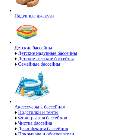
Надувные джакузи
Детские бассейны
♦
Детские надувные бассейны
♦
Детские жесткие бассейны
♦
Семейные бассейны
Аксессуары к бассейнам
♦
Подстилки и тенты
♦
Фильтры для бассейнов
♦
Чистка бассейна
♦
Дезинфекция бассейнов
♦
Покрывала и обогреватели