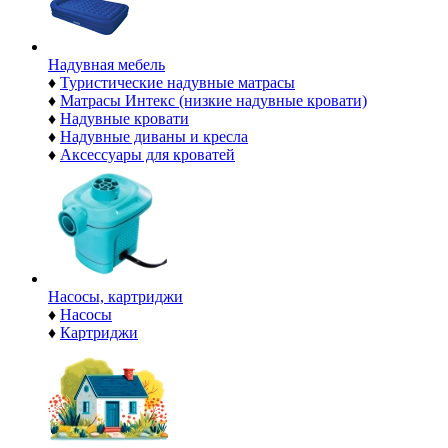
Надувная мебель
♦
Туристические надувные матрасы
♦
Матрасы Интекс (низкие надувные кровати)
♦
Надувные кровати
♦
Надувные диваны и кресла
♦
Аксессуары для кроватей
Насосы, картриджи
♦
Насосы
♦
Картриджи