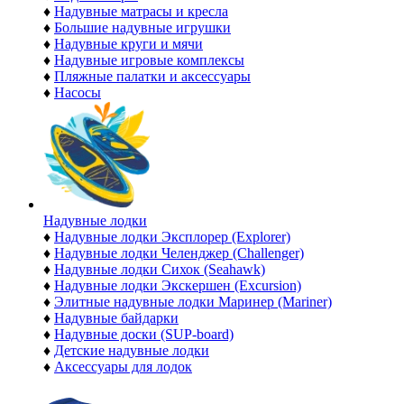
♦
Надувные матрасы и кресла
♦
Большие надувные игрушки
♦
Надувные круги и мячи
♦
Надувные игровые комплексы
♦
Пляжные палатки и аксессуары
♦
Насосы
Надувные лодки
♦
Надувные лодки Эксплорер (Explorer)
♦
Надувные лодки Челенджер (Challenger)
♦
Надувные лодки Сихок (Seahawk)
♦
Надувные лодки Экскершен (Excursion)
♦
Элитные надувные лодки Маринер (Mariner)
♦
Надувные байдарки
♦
Надувные доски (SUP-board)
♦
Детские надувные лодки
♦
Аксессуары для лодок