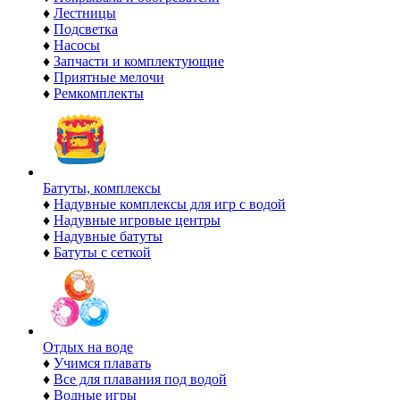
♦
Лестницы
♦
Подсветка
♦
Насосы
♦
Запчасти и комплектующие
♦
Приятные мелочи
♦
Ремкомплекты
Батуты, комплексы
♦
Надувные комплексы для игр с водой
♦
Надувные игровые центры
♦
Надувные батуты
♦
Батуты с сеткой
Отдых на воде
♦
Учимся плавать
♦
Все для плавания под водой
♦
Водные игры