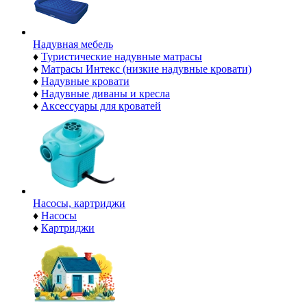
Надувная мебель
♦
Туристические надувные матрасы
♦
Матрасы Интекс (низкие надувные кровати)
♦
Надувные кровати
♦
Надувные диваны и кресла
♦
Аксессуары для кроватей
Насосы, картриджи
♦
Насосы
♦
Картриджи