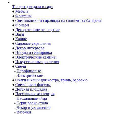
Товары для дачи и сада
♦
Мебель
♦
Фонтаны
♦
Светильники и гирлянды на солнечных батареях
♦
Фонари
♦
Декоративное освещение
♦
Вазы
♦
Кашпо
♦
Садовые украшения
♦
Декор интерьера
♦
Посуда и сервировка
♦
Электрические камины
♦
Искусственные растения
♦
Свечи
-
Парафиновые
-
Электрические
♦
Очаги и чаши для костра, гриль, барбекю
♦
Светящиеся фигуры
♦
Детская площадка
♦
Пасхальная коллекция
-
Пасхальные яйца
-
Сервировка стола
-
Декор и украшения
-
Вазочки