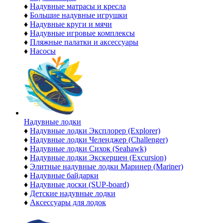
♦
Надувные матрасы и кресла
♦
Большие надувные игрушки
♦
Надувные круги и мячи
♦
Надувные игровые комплексы
♦
Пляжные палатки и аксессуары
♦
Насосы
Надувные лодки
♦
Надувные лодки Эксплорер (Explorer)
♦
Надувные лодки Челенджер (Challenger)
♦
Надувные лодки Сихок (Seahawk)
♦
Надувные лодки Экскершен (Excursion)
♦
Элитные надувные лодки Маринер (Mariner)
♦
Надувные байдарки
♦
Надувные доски (SUP-board)
♦
Детские надувные лодки
♦
Аксессуары для лодок