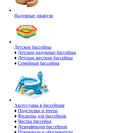
Надувные джакузи
Детские бассейны
♦
Детские надувные бассейны
♦
Детские жесткие бассейны
♦
Семейные бассейны
Аксессуары к бассейнам
♦
Подстилки и тенты
♦
Фильтры для бассейнов
♦
Чистка бассейна
♦
Дезинфекция бассейнов
♦
Покрывала и обогреватели