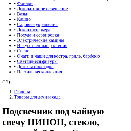
•
Фонари
•
Декоративное освещение
•
Вазы
•
Кашпо
•
Садовые украшения
•
Декор интерьера
•
Посуда и сервировка
•
Электрические камины
•
Искусственные растения
•
Свечи
•
Очаги и чаши для костра, гриль, барбекю
•
Светящиеся фигуры
•
Детская площадка
•
Пасхальная коллекция
(17)
Главная
Товары для дачи и сада
Подсвечник под чайную
свечу НИНОН, стекло,